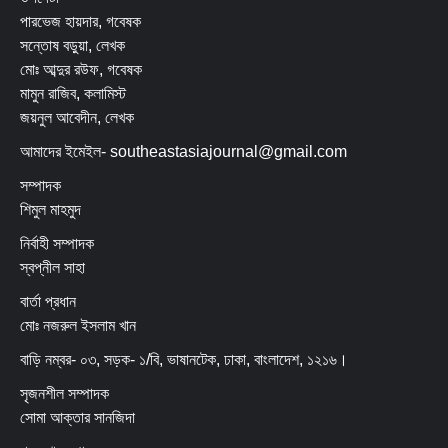
পারভেজ হায়দার, গবেষক
সন্তোষ বড়ুয়া, লেখক
মোঃ আব্দুর রউফ, গবেষক
মামুন রাজিব, কলামিস্ট
জয়নুল আবেদীন, লেখক
আমাদের ইমেইল- southeastasiajournal@gmail.com
সম্পাদক
শিমুল মাহমুদ
নির্বাহী সম্পাদক
স্বপ্নীল সাহা
বার্তা প্রধান
মোঃ নজরুল ইসলাম খান
বাড়ি নম্বর- ০৩, সড়ক- ১/বি, ভাষানটেক, ঢাকা, বাংলাদেশ, ১২১৬।
সৃজনশীল সম্পাদক
সোমা আক্তার সানজিদা