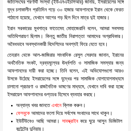
জাতিসংঘের শরণার্থী সংস্থা (ইউএনএইচসিআর) জানায়, ইসরায়েলের সঙ্গে
যুদ্ধ চলাকালীন প্রতিদিন গড়ে ৩০ হাজার আফগানকে ইরান থেকে ফেরত
পাঠানো হয়েছে, যেখানে আগের গড় ছিল দিনে মাত্র দুই হাজার।
ইরান সরকারের মুখপাত্র ফাতেমেহ মোহাজেরানি বলেন, আমরা সবসময়
অতিথিপরায়ণ ছিলাম। কিন্তু জাতীয় নিরাপত্তা আমাদের অগ্রাধিকার।
অবৈধভাবে অবস্থানকারী বিদেশিদের অবশ্যই ফিরে যেতে হবে।
তেহরান থেকে আল-জাজিরার সাংবাদিক রেসুল সেরদার জানান, ইরানের
অর্থনৈতিক সংকট, দ্রব্যমূল্যের ঊর্ধ্বগতি ও সামাজিক সমস্যার জন্য
আফগানদের দায়ী করা হচ্ছে। তিনি বলেন, এই অভিযোগগুলো আরও
উসকে উঠেছে ইসরায়েলের সঙ্গে যুদ্ধের পর সামাজিক যোগাযোগমাধ্যমে
চালানো প্রচারণা ও রাজনৈতিক ভাষণের মাধ্যমে, যেখানে দাবি করা হচ্ছে
ইসরায়েল আফগানদের গুপ্তচর হিসেবে ব্যবহার করছে।
অন্যান্য খবর জানতে
এখানে
ক্লিক করুন।
ফেসবুকে
আমাদের ফলো দিয়ে সর্বশেষ সংবাদের সাথে থাকুন।
ইউটিউবেও আছি আমরা।
সাবস্ক্রাইব
করে ঘুরে আসুন ডিজিটাল
কন্টেন্টের দুনিয়ায়।