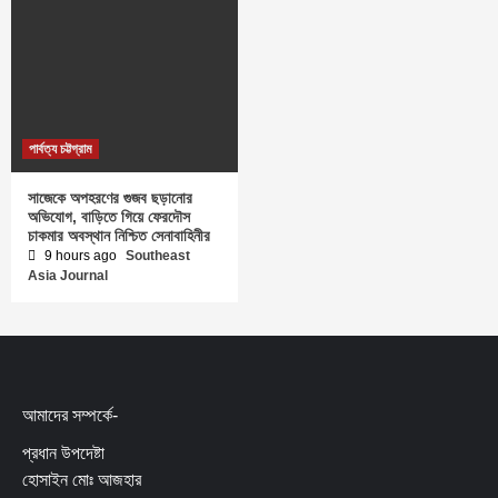
পার্বত্য চট্টগ্রাম
সাজেকে অপহরণের গুজব ছড়ানোর
অভিযোগ, বাড়িতে গিয়ে ফেরদৌস
চাকমার অবস্থান নিশ্চিত সেনাবাহিনীর
9 hours ago
Southeast
Asia Journal
আমাদের সম্পর্কে-
প্রধান উপদেষ্টা
হোসাইন মোঃ আজহার