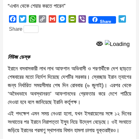
“এখান থেকে শেয়ার করতে পারেন”
Facebook
Twitter
WhatsApp
Copy
Gmail
Messenger
PrintFriendly
Viber
Teleg
Share
Link
Share
নিউজ ডেস্ক
ইরানে বসবাসকারী লাখ লাখ আফগান অভিবাসী ও শরণার্থীকে দেশ ছাড়তে
শেষবারের মতো নির্দেশ দিয়েছে দেশটির সরকার। স্বেচ্ছায় ইরান ত্যাগের
জন্য নির্ধারিত সময়সীমার শেষ দিন রোববার (৬ জুলাই)। এরপর থেকে
‘অবৈধভাবে অবস্থানরত’ আফগানদের গ্রেফতার করে দেশে পাঠিয়ে
দেওয়া হবে বলে জানিয়েছে ইরানি কর্তৃপক্ষ।
এই পদক্ষেপ এমন সময় নেওয়া হলো, যখন ইসরায়েলের সঙ্গে ১২ দিনের
সংঘাতের পর ইরানে নিরাপত্তা ইস্যু নিয়ে উদ্বেগ বেড়েছে। ওই সংঘাতে
জড়িয়ে ইরানের পরমাণু স্থাপনায় বিমান হামলা চালায় যুক্তরাষ্ট্রও।