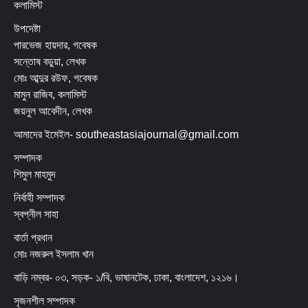
কলামিস্ট
উপদেষ্টা
পারভেজ হায়দার, গবেষক
সন্তোষ বড়ুয়া, লেখক
মোঃ আব্দুর রউফ, গবেষক
মামুন রাজিব, কলামিস্ট
জয়নুল আবেদীন, লেখক
আমাদের ইমেইল- southeastasiajournal@gmail.com
সম্পাদক
শিমুল মাহমুদ
নির্বাহী সম্পাদক
স্বপ্নীল সাহা
বার্তা প্রধান
মোঃ নজরুল ইসলাম খান
বাড়ি নম্বর- ০৩, সড়ক- ১/বি, ভাষানটেক, ঢাকা, বাংলাদেশ, ১২১৬।
সৃজনশীল সম্পাদক