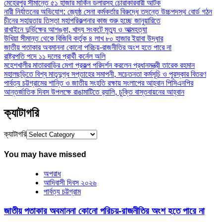
মেহেরপুর সীমান্তে ৫১ হাজার মার্কিন ডলারসহ চোরাকারবারী আটক
নারী নির্যাতনের অভিযোগ: জ্যেষ্ঠ সেনা কর্মকর্তার বিরুদ্ধে তদন্তে উচ্চপদস্থ বোর্ড গঠন
চীনের সহায়তায় তিস্তা মহাপরিকল্পনার কাজ শুরু হচ্ছে জানুয়ারিতে
রাখাইনে দুর্ভিক্ষের আশঙ্কা, খাদ্য সংকটে মৃত্যু ও আত্মহত্যা
উখিয়া সীমান্ত থেকে বিজিবি কর্তৃক ৪ লাখ ৮০ হাজার ইয়াবা উদ্ধার
জাতীয় পতাকার অবমাননা কোনো পরিচয়-রাজনীতির অংশ হতে পারে না
রাষ্ট্রপতি পদে ১১ দলের প্রার্থী কর্নেল অলি
মহেশখালীর মাতারবাড়ির মেগা প্রকল্প পরিদর্শন করলেন প্রধানমন্ত্রী তারেক রহমান
মহালছড়িতে বিশ্ব মাতৃদুগ্ধ সপ্তাহের সমাপনী, সচেতনতা কর্মসূচি ও পুরস্কার বিতরণ
পার্বত্য চট্টগ্রামের শান্তি ও জাতীয় সংহতি রক্ষায় সংলাপের আহ্বান পিসিএনপির
আন্তর্জাতিক দিবস উপলক্ষে রাঙামাটিতে র‌্যালি, চুক্তি বাস্তবায়নের আহ্বান
ক্যাটাগরি
ক্যাটাগরি
You may have missed
অপরাধ
আদিবাসী দিবস ২০২৬
পার্বত্য চট্টগ্রাম
জাতীয় পতাকার অবমাননা কোনো পরিচয়-রাজনীতির অংশ হতে পারে না