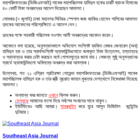
মহাপরিদফতরের (ডিজিএফআই) সাবেক মহাপরিচালক হামিদুল হকের চারটি ব্যাংক হিসাবের
৪০ কোটি টাকা অবরুদ্ধের আদেশ দিয়েছেন আদালত।
সোমবার (৭ জুলাই) ঢাকা মহানগর সিনিয়র স্পেশাল জজ জাকির হোসেন গালিবের আদালত
দুদকের আবেদনের পরিপ্রেক্ষিতে এ আদেশ দেন।
দুদকের পক্ষে সহকারী পরিচালক নওশাদ আলী অবরুদ্ধের আবেদন করেন।
আবেদনে বলা হয়েছে, অনুসন্ধানকালে অভিযোগ সংশ্লিষ্ট ব্যক্তি মেজর জেনারেল (অব)
হামিদুল হক ও তার স্বার্থসংশ্লিষ্ট অ্যাকাউন্টগুলোতে জমাকৃত টাকা উত্তেলন, হস্তান্তর
ও স্থানান্তর করার চেষ্টা করছেন মর্মে গোপনসূত্রে জানা যায়। সেজন্য সুষ্ঠু অনুসন্ধানের
স্বার্থে অ্যাকাউন্টগুলো অবিলম্বে অবরুদ্ধ করা আবশ্যক।
উল্লেখ্য, গত ২১ এপ্রিল প্রতিরক্ষা গোয়েন্দা মহাপরিদফতরের (ডিজিএফআই) সাবেক
মহাপরিচালক হামিদুল হক ও তার স্ত্রী নূছরাত জাহান মুক্তার দেশত্যাগে নিষেধাজ্ঞা দিয়েছে
আদালত।
অন্যান্য খবর জানতে
এখানে
ক্লিক করুন।
ফেসবুকে
আমাদের ফলো দিয়ে সর্বশেষ সংবাদের সাথে থাকুন।
ইউটিউবেও আছি আমরা।
সাবস্ক্রাইব
করে ঘুরে আসুন ডিজিটাল কন্টেন্টের
দুনিয়ায়।
Southeast Asia Journal