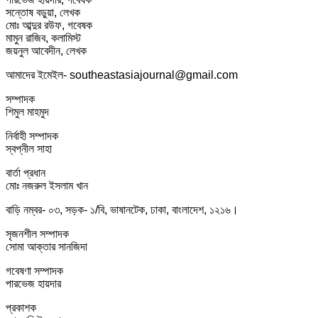
সন্তোষ বড়ুয়া, লেখক
মোঃ আব্দুর রউফ, গবেষক
মামুন রাজিব, কলামিস্ট
জয়নুল আবেদীন, লেখক
আমাদের ইমেইল- southeastasiajournal@gmail.com
সম্পাদক
শিমুল মাহমুদ
নির্বাহী সম্পাদক
স্বপ্নীল সাহা
বার্তা প্রধান
মোঃ নজরুল ইসলাম খান
বাড়ি নম্বর- ০৩, সড়ক- ১/বি, ভাষানটেক, ঢাকা, বাংলাদেশ, ১২১৬।
সৃজনশীল সম্পাদক
সোমা আক্তার সানজিদা
গবেষণা সম্পাদক
পারভেজ হায়দার
প্রকাশক