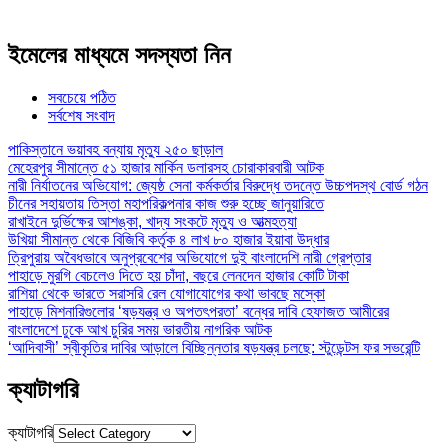
ইমেলের মাধ্যমে সদস্যতা নিন
সবচেয়ে পঠিত
সর্বশেষ সংবাদ
পাকিস্তানে ভয়াবহ বন্যায় মৃত্যু ২৫০ ছাড়াল
মেহেরপুর সীমান্তে ৫১ হাজার মার্কিন ডলারসহ চোরাকারবারী আটক
নারী নির্যাতনের অভিযোগ: জ্যেষ্ঠ সেনা কর্মকর্তার বিরুদ্ধে তদন্তে উচ্চপদস্থ বোর্ড গঠন
চীনের সহায়তায় তিস্তা মহাপরিকল্পনার কাজ শুরু হচ্ছে জানুয়ারিতে
রাখাইনে দুর্ভিক্ষের আশঙ্কা, খাদ্য সংকটে মৃত্যু ও আত্মহত্যা
উখিয়া সীমান্ত থেকে বিজিবি কর্তৃক ৪ লাখ ৮০ হাজার ইয়াবা উদ্ধার
ত্রিপুরায় অবৈধভাবে অনুপ্রবেশের অভিযোগে দুই বাংলাদেশি নারী গ্রেপ্তার
পাহাড়ে মুরগি বেচলেও দিতে হয় চাঁদা, বছরে লেনদেন হাজার কোটি টাকা
রাশিয়া থেকে ভারতে সরাসরি রেল যোগাযোগের কথা ভাবছে মস্কো
পাহাড়ে মিশনারিগুলোর ‘ষড়যন্ত্র ও অপতৎপরতা’ বন্ধের দাবি হেফাজত আমীরের
বাংলাদেশে ঢুকে আখ চুরির সময় ভারতীয় নাগরিক আটক
‘আদিবাসী’ স্বীকৃতির দাবির আড়ালে বিচ্ছিন্নতার ষড়যন্ত্র চলছে: স্টুডেন্টস ফর সভরেন্টি
ক্যাটাগরি
ক্যাটাগরি