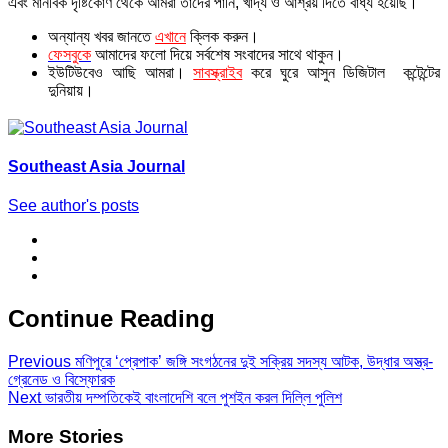
এবং মানবিক দৃষ্টিকোণ থেকে আমরা তাদের পানি, খাদ্য ও আশ্রয় দিতে বাধ্য হয়েছি।”
অন্যান্য খবর জানতে
এখানে
ক্লিক করুন।
ফেসবুকে
আমাদের ফলো দিয়ে সর্বশেষ সংবাদের সাথে থাকুন।
ইউটিউবেও আছি আমরা।
সাবস্ক্রাইব
করে ঘুরে আসুন ডিজিটাল কন্টেন্টের
দুনিয়ায়।
Southeast Asia Journal
See author's posts
Continue Reading
Previous
মণিপুরে ‘প্রেপাক’ জঙ্গি সংগঠনের দুই সক্রিয় সদস্য আটক, উদ্ধার অস্ত্র-
গ্রেনেড ও বিস্ফোরক
Next
ভারতীয় দম্পতিকেই বাংলাদেশি বলে পুশইন করল দিল্লি পুলিশ
More Stories