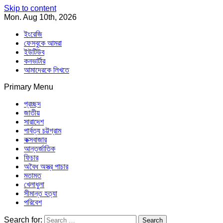
Skip to content
Mon. Aug 10th, 2026
ইংরেজি
ফেসবুকে আমরা
ইউটিউব
কনভার্টার
আমাদেরকে লিখতে
Primary Menu
Southeast Asia Journal
In Search of the Truth
Southeast Asia Journal
প্রচ্ছদ
জাতীয়
সারাদেশ
পার্বত্য চট্টগ্রাম
কক্সবাজার
আন্তর্জাতিক
ফিচার
অবৈধ অস্ত্র পাচার
মতামত
খেলাধুলা
সীমান্ত হত্যা
পরিবেশ
Search for: