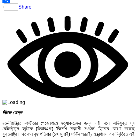
Share
নিউজ ডেস্ক
রত-নিয়ন্ত্রিত কাশ্মীরের পেহেলগামে হত্যাকাণ্ডের জন্য দায়ী বলে অভিযুক্ত দ্য
রেজিস্ট্যান্স ফ্রন্টকে (টিআরএফ) ‘বিদেশি সন্ত্রাসী সংগঠন’ হিসেবে ঘোষণা করেছে
যুক্তরাষ্ট্র। গতকাল বৃহস্পতিবার (১৭ জুলাই) মার্কিন পররাষ্ট্র মন্ত্রণালয় এক বিবৃতিতে এই