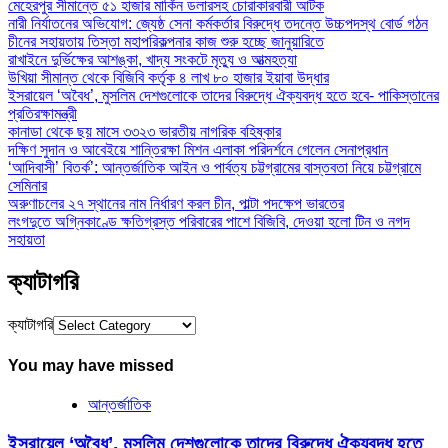
মেহেরপুর সীমান্তে ৫১ হাজার মার্কিন ডলারসহ চোরাকারবারী আটক
নারী নির্যাতনের অভিযোগ: জ্যেষ্ঠ সেনা কর্মকর্তার বিরুদ্ধে তদন্তে উচ্চপদস্থ বোর্ড গঠন
চীনের সহায়তায় তিস্তা মহাপরিকল্পনার কাজ শুরু হচ্ছে জানুয়ারিতে
রাখাইনে দুর্ভিক্ষের আশঙ্কা, খাদ্য সংকটে মৃত্যু ও আত্মহত্যা
উখিয়া সীমান্ত থেকে বিজিবি কর্তৃক ৪ লাখ ৮০ হাজার ইয়াবা উদ্ধার
ইসরায়েল ‘অবৈধ’, মুসলিম দেশগুলোকে তাদের বিরুদ্ধে ঐক্যবদ্ধ হতে হবে- পাকিস্তানের
প্রতিরক্ষামন্ত্রী
কানাডা থেকে ছয় মাসে ৩৩২৩ ভারতীয় নাগরিক বহিষ্কার
দক্ষিণ সুদান ও আবেইয়ে শান্তিরক্ষা মিশন এলাকা পরিদর্শনে গেলেন সেনাপ্রধান
‘আদিবাসী’ বিতর্ক’: আন্তর্জাতিক আইন ও পার্বত্য চট্টগ্রামের বাস্তবতা নিয়ে চট্টগ্রামে
সেমিনার
অরুণাচলের ২৭ স্থানের নাম নির্ধারণ করল চীন, পাল্টা পদক্ষেপ ভারতের
লংগদুতে অগ্নিকাণ্ডে ক্ষতিগ্রস্ত পরিবারের পাশে বিজিবি, দেওয়া হলো টিন ও নগদ
সহায়তা
ক্যাটাগরি
ক্যাটাগরি
You may have missed
আন্তর্জাতিক
ইসরায়েল ‘অবৈধ’, মুসলিম দেশগুলোকে তাদের বিরুদ্ধে ঐক্যবদ্ধ হতে