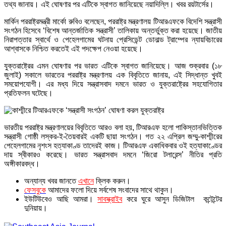
তথ্য জানায়। এই ঘোষণার পর এটিকে স্বাগত জানিয়েছে নয়াদিল্লি। খবর রয়টার্সের।
মার্কিন পররাষ্ট্রমন্ত্রী মার্কো রুবিও বলেছেন, পররাষ্ট্র মন্ত্রণালয় টিআরএফকে বিদেশি সন্ত্রাসী
সংগঠন হিসেবে ‘বিশেষ আন্তর্জাতিক সন্ত্রাসী’ তালিকায় অন্তর্ভুক্ত করা হয়েছে। জাতীয়
নিরাপত্তার স্বার্থে ও পেহেলগামের ঘটনায় প্রেসিডেন্ট ডোনাল্ড ট্রাম্পের ন্যায়বিচারের
আশ্বাসকে নিশ্চিত করতেই এই পদক্ষেপ নেওয়া হয়েছে।
যুক্তরাষ্ট্রের এমন ঘোষণার পর ভারত এটিকে স্বাগত জানিয়েছে। আজ শুক্রবার (১৮
জুলাই) সকালে ভারতের পররাষ্ট্র মন্ত্রণালয় এক বিবৃতিতে জানায়, এই সিদ্ধান্ত খুবই
সময়োপযোগী। এর মধ্য দিয়ে সন্ত্রাসবাদ দমনে ভারত ও যুক্তরাষ্ট্রের সহযোগিতার
প্রতিফলন ঘটেছে।
ভারতীয় পররাষ্ট্র মন্ত্রণালয়ের বিবৃতিতে আরও বলা হয়, টিআরএফ হলো পাকিস্তানভিত্তিক
সন্ত্রাসী গোষ্ঠী লস্কর-ই-তৈয়বারই একটি ছায়া সংগঠন। গত ২২ এপ্রিল জম্মু-কাশ্মীরের
পেহেলগামের নৃশংস হত্যাকাণ্ড তাদেরই কাজ। টিআরএফ একাধিকবার ওই হত্যাকাণ্ডের
দায় স্বীকারও করেছে। ভারত সন্ত্রাসবাদ দমনে ‘জিরো টলারেন্স’ নীতির প্রতি
অঙ্গীকারবদ্ধ।
অন্যান্য খবর জানতে
এখানে
ক্লিক করুন।
ফেসবুকে
আমাদের ফলো দিয়ে সর্বশেষ সংবাদের সাথে থাকুন।
ইউটিউবেও আছি আমরা।
সাবস্ক্রাইব
করে ঘুরে আসুন ডিজিটাল কন্টেন্টের
দুনিয়ায়।