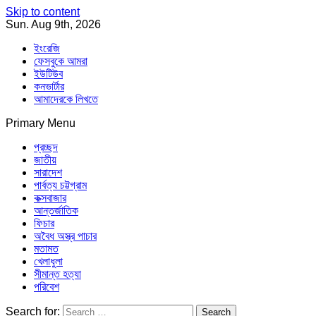
Skip to content
Sun. Aug 9th, 2026
ইংরেজি
ফেসবুকে আমরা
ইউটিউব
কনভার্টার
আমাদেরকে লিখতে
Primary Menu
Southeast Asia Journal
In Search of the Truth
Southeast Asia Journal
প্রচ্ছদ
জাতীয়
সারাদেশ
পার্বত্য চট্টগ্রাম
কক্সবাজার
আন্তর্জাতিক
ফিচার
অবৈধ অস্ত্র পাচার
মতামত
খেলাধুলা
সীমান্ত হত্যা
পরিবেশ
Search for: