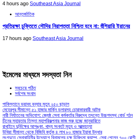
4 hours ago
Southeast Asia Journal
আন্তর্জাতিক
প্রতিরক্ষা চুক্তিতে সৌদির নিরাপত্তা নিশ্চিত হবে না: হুঁশিয়ারি ইরানের
17 hours ago
Southeast Asia Journal
ইমেলের মাধ্যমে সদস্যতা নিন
সবচেয়ে পঠিত
সর্বশেষ সংবাদ
পাকিস্তানে ভয়াবহ বন্যায় মৃত্যু ২৫০ ছাড়াল
মেহেরপুর সীমান্তে ৫১ হাজার মার্কিন ডলারসহ চোরাকারবারী আটক
নারী নির্যাতনের অভিযোগ: জ্যেষ্ঠ সেনা কর্মকর্তার বিরুদ্ধে তদন্তে উচ্চপদস্থ বোর্ড গঠন
চীনের সহায়তায় তিস্তা মহাপরিকল্পনার কাজ শুরু হচ্ছে জানুয়ারিতে
রাখাইনে দুর্ভিক্ষের আশঙ্কা, খাদ্য সংকটে মৃত্যু ও আত্মহত্যা
উখিয়া সীমান্ত থেকে বিজিবি কর্তৃক ৪ লাখ ৮০ হাজার ইয়াবা উদ্ধার
লংগদুতে সেনাবাহিনীর উদ্যোগে বিনামূল্যে চক্ষু চিকিৎসা ক্যাম্প, সেবা পেলেন ৭০০ রোগী