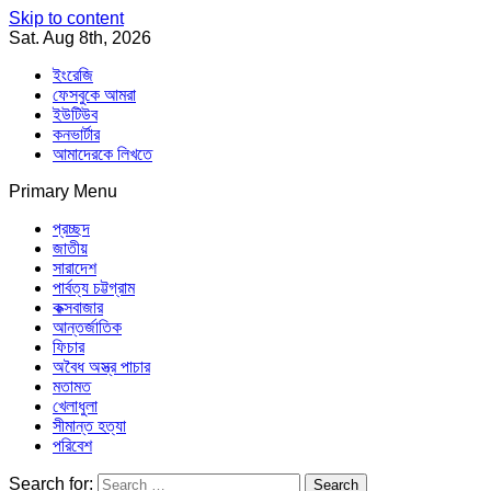
Skip to content
Sat. Aug 8th, 2026
ইংরেজি
ফেসবুকে আমরা
ইউটিউব
কনভার্টার
আমাদেরকে লিখতে
Primary Menu
Southeast Asia Journal
In Search of the Truth
Southeast Asia Journal
প্রচ্ছদ
জাতীয়
সারাদেশ
পার্বত্য চট্টগ্রাম
কক্সবাজার
আন্তর্জাতিক
ফিচার
অবৈধ অস্ত্র পাচার
মতামত
খেলাধুলা
সীমান্ত হত্যা
পরিবেশ
Search for: