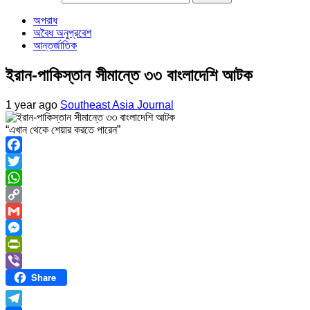
অপরাধ
অবৈধ অনুপ্রবেশ
আন্তর্জাতিক
ইরান-পাকিস্তান সীমান্তে ৩৩ বাংলাদেশি আটক
1 year ago
Southeast Asia Journal
“এখান থেকে শেয়ার করতে পারেন”
Facebook
Twitter
WhatsApp
Copy
Link
Gmail
Messenger
PrintFriendly
Share
Viber