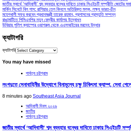
জাতীয় স্বার্থে ‘আদিবাসী’ শব্দ ব্যবহার বন্ধের দাবিতে ঢাকায় সিএইচটি সম্প্রীতি জোটের সম
মার্কিন সিনেটে বিল পাস: রাশিয়ার তেল কিনলে অতিরিক্ত শুল্ক, লক্ষ্য ভারত-চীন
মহেশখালী সফর করবেন প্রধানমন্ত্রী তারেক রহমান, প্রশাসনের প্রস্তুতি সম্পন্ন
রাঙামাটিতে পিসিএনপির নতুন কেন্দ্রীয় কার্যালয় উদ্বোধন
উখিয়ায় পুলিশ ক্যাম্পের ওয়াশরুম থেকে এএসআইয়ের মরদেহ উদ্ধার
ক্যাটাগরি
ক্যাটাগরি
You may have missed
পার্বত্য চট্টগ্রাম
লংগদুতে সেনাবাহিনীর উদ্যোগে বিনামূল্যে চক্ষু চিকিৎসা ক্যাম্প, সেবা প
8 minutes ago
Southeast Asia Journal
আদিবাসী দিবস ২০২৬
জাতীয়
পার্বত্য চট্টগ্রাম
জাতীয় স্বার্থে ‘আদিবাসী’ শব্দ ব্যবহার বন্ধের দাবিতে ঢাকায় সিএইচটি সম্