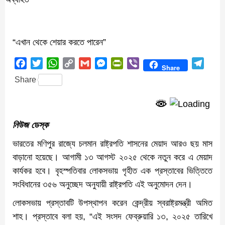
“এখান থেকে শেয়ার করতে পারেন”
Facebook
Twitter
WhatsApp
Copy
Gmail
Messenger
PrintFriendly
Viber
Teleg
Share
Link
Share
নিউজ ডেস্ক
ভারতের মণিপুর রাজ্যে চলমান রাষ্ট্রপতি শাসনের মেয়াদ আরও ছয় মাস
বাড়ানো হয়েছে। আগামী ১৩ আগস্ট ২০২৫ থেকে নতুন করে এ মেয়াদ
কার্যকর হবে। বৃহস্পতিবার লোকসভায় গৃহীত এক প্রস্তাবের ভিত্তিতে
সংবিধানের ৩৫৬ অনুচ্ছেদ অনুযায়ী রাষ্ট্রপতি এই অনুমোদন দেন।
লোকসভায় প্রস্তাবটি উপস্থাপন করেন কেন্দ্রীয় স্বরাষ্ট্রমন্ত্রী অমিত
শাহ। প্রস্তাবে বলা হয়, “এই সংসদ ফেব্রুয়ারি ১৩, ২০২৫ তারিখে