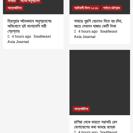
অপরাধ
অবৈধ অনুপ্রবেশ
আন্তর্জাতিক
আদিবাসী দিবস ২০২৬
পার্বত্য চট্টগ্রাম
ত্রিপুরায় অবৈধভাবে অনুপ্রবেশের
পাহাড়ে মুরগি বেচলেও দিতে হয় চাঁদা,
অভিযোগে দুই বাংলাদেশি নারী
বছরে লেনদেন হাজার কোটি টাকা
গ্রেপ্তার
4 hours ago
Southeast
4 hours ago
Southeast
Asia Journal
Asia Journal
আন্তর্জাতিক
রাশিয়া থেকে ভারতে সরাসরি রেল
যোগাযোগের কথা ভাবছে মস্কো
4 hours ago
Southeast