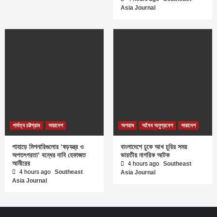
Asia Journal
পার্বত্য চট্টগ্রাম
সারাদেশ
অপরাধ
অবৈধ অনুপ্রবেশ
সারাদেশ
পাহাড়ে মিশনারিগুলোর ‘ষড়যন্ত্র ও
বাংলাদেশে ঢুকে আখ চুরির সময়
অপতৎপরতা’ বন্ধের দাবি হেফাজত
ভারতীয় নাগরিক আটক
আমীরের
4 hours ago
Southeast
4 hours ago
Southeast
Asia Journal
Asia Journal