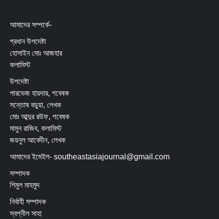
আমাদের সম্পর্কে-
প্রধান উপদেষ্টা
হোসাইন মোঃ আজহার
কলামিস্ট
উপদেষ্টা
পারভেজ হায়দার, গবেষক
সন্তোষ বড়ুয়া, লেখক
মোঃ আব্দুর রউফ, গবেষক
মামুন রাজিব, কলামিস্ট
জয়নুল আবেদীন, লেখক
আমাদের ইমেইল- southeastasiajournal@gmail.com
সম্পাদক
শিমুল মাহমুদ
নির্বাহী সম্পাদক
স্বপ্নীল সাহা