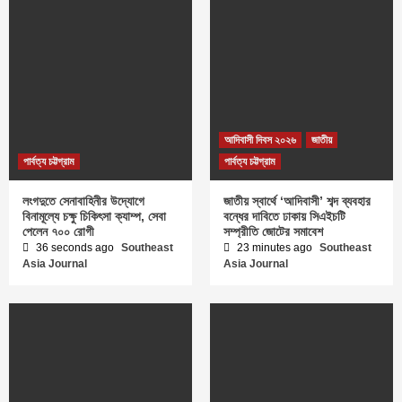
আদিবাসী দিবস ২০২৬
জাতীয়
পার্বত্য চট্টগ্রাম
পার্বত্য চট্টগ্রাম
লংগদুতে সেনাবাহিনীর উদ্যোগে
জাতীয় স্বার্থে ‘আদিবাসী’ শব্দ ব্যবহার
বিনামূল্যে চক্ষু চিকিৎসা ক্যাম্প, সেবা
বন্ধের দাবিতে ঢাকায় সিএইচটি
পেলেন ৭০০ রোগী
সম্প্রীতি জোটের সমাবেশ
36 seconds ago
Southeast
23 minutes ago
Southeast
Asia Journal
Asia Journal