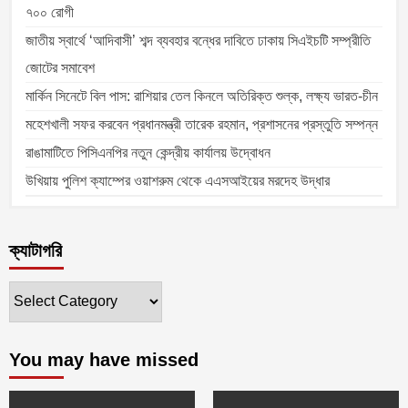
৭০০ রোগী
জাতীয় স্বার্থে ‘আদিবাসী’ শব্দ ব্যবহার বন্ধের দাবিতে ঢাকায় সিএইচটি সম্প্রীতি
জোটের সমাবেশ
মার্কিন সিনেটে বিল পাস: রাশিয়ার তেল কিনলে অতিরিক্ত শুল্ক, লক্ষ্য ভারত-চীন
মহেশখালী সফর করবেন প্রধানমন্ত্রী তারেক রহমান, প্রশাসনের প্রস্তুতি সম্পন্ন
রাঙামাটিতে পিসিএনপির নতুন কেন্দ্রীয় কার্যালয় উদ্বোধন
উখিয়ায় পুলিশ ক্যাম্পের ওয়াশরুম থেকে এএসআইয়ের মরদেহ উদ্ধার
ক্যাটাগরি
ক্যাটাগরি
You may have missed