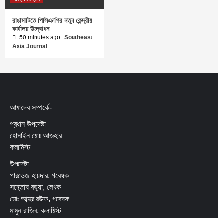
রাঙামাটিতে পিসিএনপির নতুন কেন্দ্রীয়
কার্যালয় উদ্বোধন
50 minutes ago
Southeast
Asia Journal
আমাদের সম্পর্কে-
প্রধান উপদেষ্টা
হোসাইন মোঃ আজহার
কলামিস্ট
উপদেষ্টা
পারভেজ হায়দার, গবেষক
সন্তোষ বড়ুয়া, লেখক
মোঃ আব্দুর রউফ, গবেষক
মামুন রাজিব, কলামিস্ট