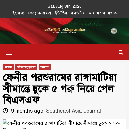
Skip
Sat. Aug 8th, 2026
to
ইংরেজি
ফেসবুকে আমরা
ইউটিউব
কনভার্টার
আমাদেরকে লিখতে
content
Southeast
IN SEARCH OF THE TRUTH
Primary
Asia Journal
Menu
অপরাধ
অবৈধ অনুপ্রবেশ
সারাদেশ
ফেনীর পরশুরামের রাঙ্গামাটিয়া
সীমান্তে ঢুকে ৫ গরু নিয়ে গেল
বিএসএফ
9 months ago
Southeast Asia Journal