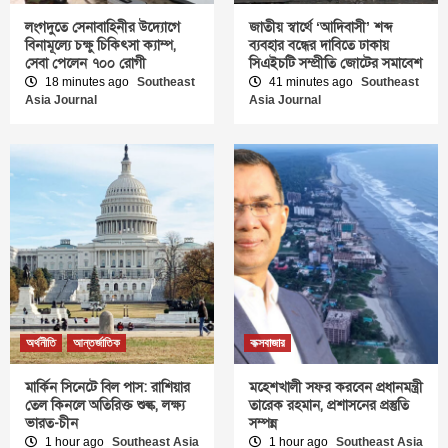
লংগদুতে সেনাবাহিনীর উদ্যোগে
জাতীয় স্বার্থে ‘আদিবাসী’ শব্দ
বিনামূল্যে চক্ষু চিকিৎসা ক্যাম্প,
ব্যবহার বন্ধের দাবিতে ঢাকায়
সেবা পেলেন ৭০০ রোগী
সিএইচটি সম্প্রীতি জোটের সমাবেশ
18 minutes ago
Southeast
41 minutes ago
Southeast
Asia Journal
Asia Journal
অর্থনীতি
আন্তর্জাতিক
কক্সবাজার
মার্কিন সিনেটে বিল পাস: রাশিয়ার
মহেশখালী সফর করবেন প্রধানমন্ত্রী
তেল কিনলে অতিরিক্ত শুল্ক, লক্ষ্য
তারেক রহমান, প্রশাসনের প্রস্তুতি
ভারত-চীন
সম্পন্ন
1 hour ago
Southeast Asia
1 hour ago
Southeast Asia