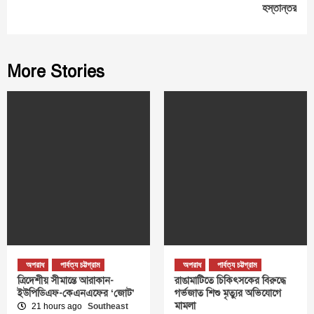
হস্তান্তর
More Stories
অপরাধ
পার্বত্য চট্টগ্রাম
অপরাধ
পার্বত্য চট্টগ্রাম
ত্রিদেশীয় সীমান্তে আরাকান-
রাঙামাটিতে চিকিৎসকের বিরুদ্ধে
ইউপিডিএফ-কেএনএফের ‘জোট’
গর্ভজাত শিশু মৃত্যুর অভিযোগে
মামলা
21 hours ago
Southeast