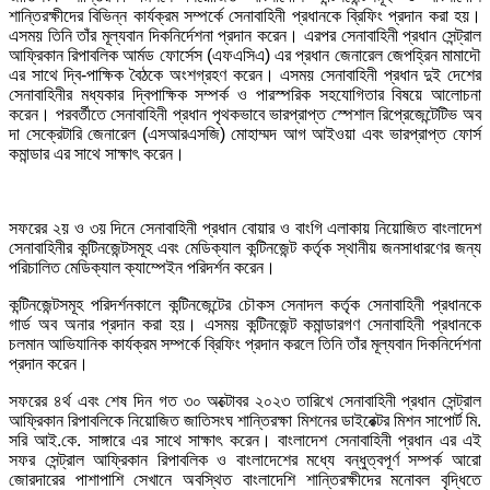
শান্তিরক্ষীদের বিভিন্ন কার্যক্রম সম্পর্কে সেনাবাহিনী প্রধানকে ব্রিফিং প্রদান করা হয়।
এসময় তিনি তাঁর মূল্যবান দিকনির্দেশনা প্রদান করেন। এরপর সেনাবাহিনী প্রধান সেন্ট্রাল
আফ্রিকান রিপাবলিক আর্মড ফোর্সেস (এফএসিএ) এর প্রধান জেনারেল জেপহ্রিন মামাদৌ
এর সাথে দ্বি-পাক্ষিক বৈঠকে অংশগ্রহণ করেন। এসময় সেনাবাহিনী প্রধান দুই দেশের
সেনাবাহিনীর মধ্যকার দ্বিপাক্ষিক সম্পর্ক ও পারস্পরিক সহযোগিতার বিষয়ে আলোচনা
করেন। পরবর্তীতে সেনাবাহিনী প্রধান পৃথকভাবে ভারপ্রাপ্ত স্পেশাল রিপ্রেজেন্টেটিভ অব
দা সেক্রেটারি জেনারেল (এসআরএসজি) মোহাম্মদ আগ আইওয়া এবং ভারপ্রাপ্ত ফোর্স
কমান্ডার এর সাথে সাক্ষাৎ করেন।
সফরের ২য় ও ৩য় দিনে সেনাবাহিনী প্রধান বোয়ার ও বাংগি এলাকায় নিয়োজিত বাংলাদেশ
সেনাবাহিনীর কন্টিনজেন্টসমূহ এবং মেডিক্যাল কন্টিনজেন্ট কর্তৃক স্থানীয় জনসাধারণের জন্য
পরিচালিত মেডিক্যাল ক্যাম্পেইন পরিদর্শন করেন।
কন্টিনজেন্টসমূহ পরিদর্শনকালে কন্টিনজেন্টের চৌকস সেনাদল কর্তৃক সেনাবাহিনী প্রধানকে
গার্ড অব অনার প্রদান করা হয়। এসময় কন্টিনজেন্ট কমান্ডারগণ সেনাবাহিনী প্রধানকে
চলমান আভিযানিক কার্যক্রম সম্পর্কে ব্রিফিং প্রদান করলে তিনি তাঁর মূল্যবান দিকনির্দেশনা
প্রদান করেন।
সফরের ৪র্থ এবং শেষ দিন গত ৩০ অক্টোবর ২০২৩ তারিখে সেনাবাহিনী প্রধান সেন্ট্রাল
আফ্রিকান রিপাবলিকে নিয়োজিত জাতিসংঘ শান্তিরক্ষা মিশনের ডাইরেক্টর মিশন সাপোর্ট মি.
সরি আই.কে. সাঙ্গারে এর সাথে সাক্ষাৎ করেন। বাংলাদেশ সেনাবাহিনী প্রধান এর এই
সফর সেন্ট্রাল আফ্রিকান রিপাবলিক ও বাংলাদেশের মধ্যে বন্ধুত্বপূর্ণ সম্পর্ক আরো
জোরদারের পাশাপাশি সেখানে অবস্থিত বাংলাদেশি শান্তিরক্ষীদের মনোবল বৃদ্ধিতে