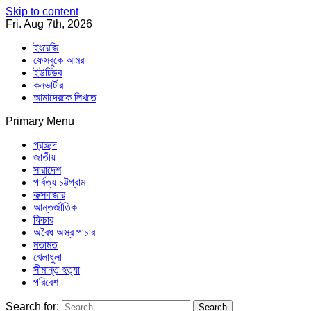
Skip to content
Fri. Aug 7th, 2026
ইংরেজি
ফেসবুকে আমরা
ইউটিউব
কনভার্টার
আমাদেরকে লিখতে
Primary Menu
Southeast Asia Journal
In Search of the Truth
Southeast Asia Journal
প্রচ্ছদ
জাতীয়
সারাদেশ
পার্বত্য চট্টগ্রাম
কক্সবাজার
আন্তর্জাতিক
ফিচার
অবৈধ অস্ত্র পাচার
মতামত
খেলাধুলা
সীমান্ত হত্যা
পরিবেশ
Search for: