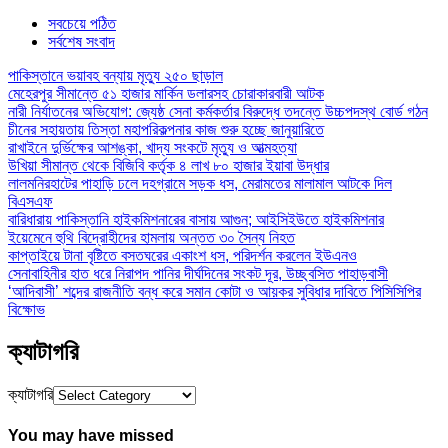
সবচেয়ে পঠিত
সর্বশেষ সংবাদ
পাকিস্তানে ভয়াবহ বন্যায় মৃত্যু ২৫০ ছাড়াল
মেহেরপুর সীমান্তে ৫১ হাজার মার্কিন ডলারসহ চোরাকারবারী আটক
নারী নির্যাতনের অভিযোগ: জ্যেষ্ঠ সেনা কর্মকর্তার বিরুদ্ধে তদন্তে উচ্চপদস্থ বোর্ড গঠন
চীনের সহায়তায় তিস্তা মহাপরিকল্পনার কাজ শুরু হচ্ছে জানুয়ারিতে
রাখাইনে দুর্ভিক্ষের আশঙ্কা, খাদ্য সংকটে মৃত্যু ও আত্মহত্যা
উখিয়া সীমান্ত থেকে বিজিবি কর্তৃক ৪ লাখ ৮০ হাজার ইয়াবা উদ্ধার
লালমনিরহাটের পাহাড়ি ঢলে দহগ্রামে সড়ক ধস, মেরামতের মালামাল আটকে দিল
বিএসএফ
বারিধারায় পাকিস্তানি হাইকমিশনারের বাসায় আগুন; আইসিইউতে হাইকমিশনার
ইয়েমেনে হুথি বিদ্রোহীদের হামলায় অন্তত ৩০ সৈন্য নিহত
কাপ্তাইয়ে টানা বৃষ্টিতে বসতঘরের একাংশ ধস, পরিদর্শন করলেন ইউএনও
সেনাবাহিনীর হাত ধরে নিরাপদ পানির দীর্ঘদিনের সংকট দূর, উচ্ছ্বসিত পাহাড়বাসী
‘আদিবাসী’ শব্দের রাজনীতি বন্ধ করে সমান কোটা ও আয়কর সুবিধার দাবিতে পিসিসিপির
বিক্ষোভ
ক্যাটাগরি
ক্যাটাগরি
You may have missed