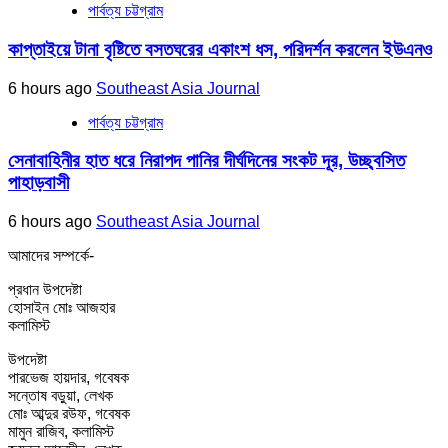
পার্বত্য চট্টগ্রাম
কাপ্তাইয়ে টানা বৃষ্টিতে বসতঘরের একাংশ ধস, পরিদর্শন করলেন ইউএনও
6 hours ago
Southeast Asia Journal
পার্বত্য চট্টগ্রাম
সেনাবাহিনীর হাত ধরে নিরাপদ পানির দীর্ঘদিনের সংকট দূর, উচ্ছ্বসিত
পাহাড়বাসী
6 hours ago
Southeast Asia Journal
আমাদের সম্পর্কে-
প্রধান উপদেষ্টা
হোসাইন মোঃ আজহার
কলামিস্ট
উপদেষ্টা
পারভেজ হায়দার, গবেষক
সন্তোষ বড়ুয়া, লেখক
মোঃ আব্দুর রউফ, গবেষক
মামুন রাজিব, কলামিস্ট