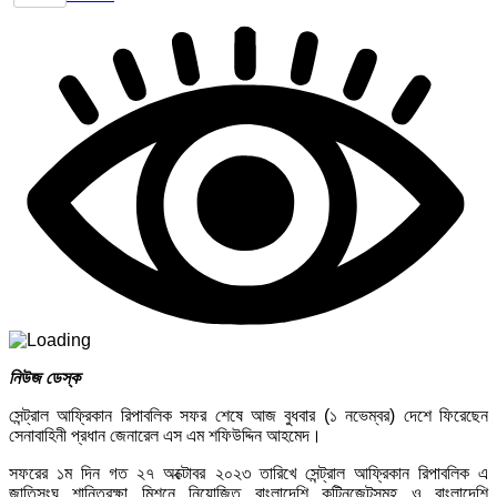
নিউজ ডেস্ক
সেন্ট্রাল আফ্রিকান রিপাবলিক সফর শেষে আজ বুধবার (১ নভেম্বর) দেশে ফিরেছেন
সেনাবাহিনী প্রধান জেনারেল এস এম শফিউদ্দিন আহমেদ।
সফরের ১ম দিন গত ২৭ অক্টোবর ২০২৩ তারিখে সেন্ট্রাল আফ্রিকান রিপাবলিক এ
জাতিসংঘ শান্তিরক্ষা মিশনে নিয়োজিত বাংলাদেশি কন্টিনজেন্টসমূহ ও বাংলাদেশি