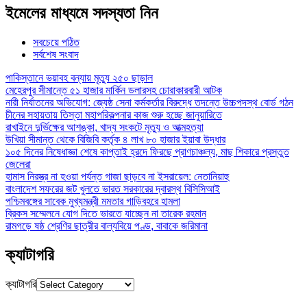
ইমেলের মাধ্যমে সদস্যতা নিন
সবচেয়ে পঠিত
সর্বশেষ সংবাদ
পাকিস্তানে ভয়াবহ বন্যায় মৃত্যু ২৫০ ছাড়াল
মেহেরপুর সীমান্তে ৫১ হাজার মার্কিন ডলারসহ চোরাকারবারী আটক
নারী নির্যাতনের অভিযোগ: জ্যেষ্ঠ সেনা কর্মকর্তার বিরুদ্ধে তদন্তে উচ্চপদস্থ বোর্ড গঠন
চীনের সহায়তায় তিস্তা মহাপরিকল্পনার কাজ শুরু হচ্ছে জানুয়ারিতে
রাখাইনে দুর্ভিক্ষের আশঙ্কা, খাদ্য সংকটে মৃত্যু ও আত্মহত্যা
উখিয়া সীমান্ত থেকে বিজিবি কর্তৃক ৪ লাখ ৮০ হাজার ইয়াবা উদ্ধার
১০৫ দিনের নিষেধাজ্ঞা শেষে কাপ্তাই হ্রদে ফিরছে প্রাণচাঞ্চল্য, মাছ শিকারে প্রস্তুত
জেলেরা
হামাস নিরস্ত্র না হওয়া পর্যন্ত গাজা ছাড়বে না ইসরায়েল: নেতানিয়াহু
বাংলাদেশ সফরের জট খুলতে ভারত সরকারের দ্বারস্থ বিসিসিআই
পশ্চিমবঙ্গের সাবেক মুখ্যমন্ত্রী মমতার গাড়িবহরে হামলা
ব্রিকস সম্মেলনে যোগ দিতে ভারতে যাচ্ছেন না তারেক রহমান
রামগড়ে ষষ্ঠ শ্রেণির ছাত্রীর বাল্যবিয়ে পণ্ড, বাবাকে জরিমানা
ক্যাটাগরি
ক্যাটাগরি