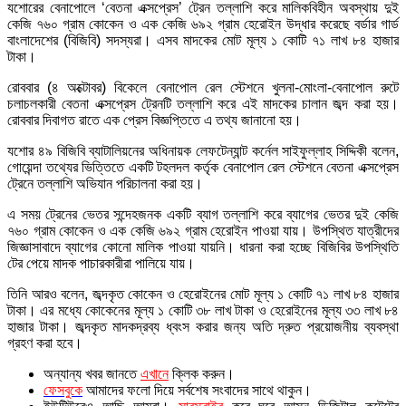
যশোরের বেনাপোলে ‘বেতনা এক্সপ্রেস’ ট্রেন তল্লাশি করে মালিকবিহীন অবস্থায় দুই
কেজি ৭৬০ গ্রাম কোকেন ও এক কেজি ৬৯২ গ্রাম হেরোইন উদ্ধার করেছে বর্ডার গার্ড
বাংলাদেশের (বিজিবি) সদস্যরা। এসব মাদকের মোট মূল্য ১ কোটি ৭১ লাখ ৮৪ হাজার
টাকা।
রোববার (৪ অক্টোবর) বিকেলে বেনাপোল রেল স্টেশনে খুলনা-মোংলা-বেনাপোল রুটে
চলাচলকারী বেতনা এক্সপ্রেস ট্রেনটি তল্লাশি করে এই মাদকের চালান জব্দ করা হয়।
রোববার দিবাগত রাতে এক প্রেস বিজ্ঞপ্তিতে এ তথ্য জানানো হয়।
যশোর ৪৯ বিজিবি ব্যাটালিয়নের অধিনায়ক লেফটেন্যান্ট কর্নেল সাইফুল্লাহ সিদ্দিকী বলেন,
গোয়েন্দা তথ্যের ভিত্তিতে একটি টহলদল কর্তৃক বেনাপোল রেল স্টেশনে বেতনা এক্সপ্রেস
ট্রেনে তল্লাশি অভিযান পরিচালনা করা হয়।
এ সময় ট্রেনের ভেতর সন্দেহজনক একটি ব্যাগ তল্লাশি করে ব্যাগের ভেতর দুই কেজি
৭৬০ গ্রাম কোকেন ও এক কেজি ৬৯২ গ্রাম হেরোইন পাওয়া যায়। উপস্থিত যাত্রীদের
জিজ্ঞাসাবাদে ব্যাগের কোনো মালিক পাওয়া যায়নি। ধারনা করা হচ্ছে বিজিবির উপস্থিতি
টের পেয়ে মাদক পাচারকারীরা পালিয়ে যায়।
তিনি আরও বলেন, জব্দকৃত কোকেন ও হেরোইনের মোট মূল্য ১ কোটি ৭১ লাখ ৮৪ হাজার
টাকা। এর মধ্যে কোকেনের মূল্য ১ কোটি ৩৮ লাখ টাকা ও হেরোইনের মূল্য ৩৩ লাখ ৮৪
হাজার টাকা। জব্দকৃত মাদকদ্রব্য ধ্বংস করার জন্য অতি দ্রুত প্রয়োজনীয় ব্যবস্থা
গ্রহণ করা হবে।
অন্যান্য খবর জানতে
এখানে
ক্লিক করুন।
ফেসবুকে
আমাদের ফলো দিয়ে সর্বশেষ সংবাদের সাথে থাকুন।