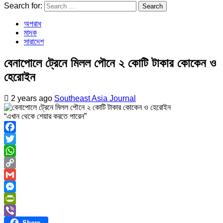
Search for:
অপরাধ
মাদক
সারাদেশ
বেনাপোলে ট্রেনে মিলল পৌনে ২ কোটি টাকার কোকেন ও
হেরোইন
2 years ago
Southeast Asia Journal
“এখান থেকে শেয়ার করতে পারেন”
Facebook
Twitter
WhatsApp
Copy
Link
Gmail
Messenger
PrintFriendly
Share
Viber