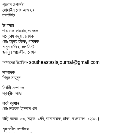
প্রধান উপদেষ্টা
হোসাইন মোঃ আজহার
কলামিস্ট
উপদেষ্টা
পারভেজ হায়দার, গবেষক
সন্তোষ বড়ুয়া, লেখক
মোঃ আব্দুর রউফ, গবেষক
মামুন রাজিব, কলামিস্ট
জয়নুল আবেদীন, লেখক
আমাদের ইমেইল- southeastasiajournal@gmail.com
সম্পাদক
শিমুল মাহমুদ
নির্বাহী সম্পাদক
স্বপ্নীল সাহা
বার্তা প্রধান
মোঃ নজরুল ইসলাম খান
বাড়ি নম্বর- ০৩, সড়ক- ১/বি, ভাষানটেক, ঢাকা, বাংলাদেশ, ১২১৬।
সৃজনশীল সম্পাদক