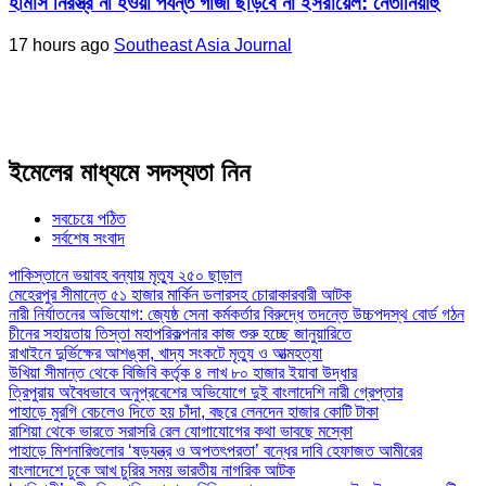
হামাস নিরস্ত্র না হওয়া পর্যন্ত গাজা ছাড়বে না ইসরায়েল: নেতানিয়াহু
17 hours ago
Southeast Asia Journal
ইমেলের মাধ্যমে সদস্যতা নিন
সবচেয়ে পঠিত
সর্বশেষ সংবাদ
পাকিস্তানে ভয়াবহ বন্যায় মৃত্যু ২৫০ ছাড়াল
মেহেরপুর সীমান্তে ৫১ হাজার মার্কিন ডলারসহ চোরাকারবারী আটক
নারী নির্যাতনের অভিযোগ: জ্যেষ্ঠ সেনা কর্মকর্তার বিরুদ্ধে তদন্তে উচ্চপদস্থ বোর্ড গঠন
চীনের সহায়তায় তিস্তা মহাপরিকল্পনার কাজ শুরু হচ্ছে জানুয়ারিতে
রাখাইনে দুর্ভিক্ষের আশঙ্কা, খাদ্য সংকটে মৃত্যু ও আত্মহত্যা
উখিয়া সীমান্ত থেকে বিজিবি কর্তৃক ৪ লাখ ৮০ হাজার ইয়াবা উদ্ধার
ত্রিপুরায় অবৈধভাবে অনুপ্রবেশের অভিযোগে দুই বাংলাদেশি নারী গ্রেপ্তার
পাহাড়ে মুরগি বেচলেও দিতে হয় চাঁদা, বছরে লেনদেন হাজার কোটি টাকা
রাশিয়া থেকে ভারতে সরাসরি রেল যোগাযোগের কথা ভাবছে মস্কো
পাহাড়ে মিশনারিগুলোর ‘ষড়যন্ত্র ও অপতৎপরতা’ বন্ধের দাবি হেফাজত আমীরের
বাংলাদেশে ঢুকে আখ চুরির সময় ভারতীয় নাগরিক আটক