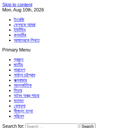
Skip to content
Mon. Aug 10th, 2026
ইংরেজি
ফেসবুকে আমরা
ইউটিউব
কনভার্টার
আমাদেরকে লিখতে
Primary Menu
Southeast Asia Journal
In Search of the Truth
Southeast Asia Journal
প্রচ্ছদ
জাতীয়
সারাদেশ
পার্বত্য চট্টগ্রাম
কক্সবাজার
আন্তর্জাতিক
ফিচার
অবৈধ অস্ত্র পাচার
মতামত
খেলাধুলা
সীমান্ত হত্যা
পরিবেশ
Search for: