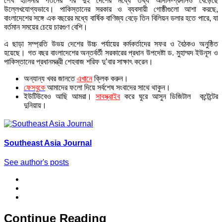
শেখ হাসিনার পতনের পর দুই দেশের মধ্যে তথ্য আদান-প্রদানও বেড়েছে
উল্লেখযোগ্যভাবে। পাকিস্তানের সরকার ও ব্যবসায়ী গোষ্ঠীগুলো আশা করছে,
বাংলাদেশের সঙ্গে এক বছরের মধ্যে বার্ষিক বাণিজ্য বেড়ে তিন বিলিয়ন ডলার হতে পারে, যা
বর্তমান সময়ের চেয়ে চারগুণ বেশি।
এ ছাড়া সম্প্রতি উভয় দেশের উচ্চ পর্যায়ের কর্মকর্তাদের সফর ও বৈঠকও অনুষ্ঠিত
হয়েছে। গত বছর বাংলাদেশের অন্তর্বর্তী সরকারের প্রধান উপদেষ্টা ড. মুহাম্মদ ইউনূস ও
পাকিস্তানের প্রধানমন্ত্রী শেহবাজ শরিফ দু’বার সাক্ষাৎ করেন।
অন্যান্য খবর জানতে
এখানে
ক্লিক করুন।
ফেসবুকে
আমাদের ফলো দিয়ে সর্বশেষ সংবাদের সাথে থাকুন।
ইউটিউবেও আছি আমরা।
সাবস্ক্রাইব
করে ঘুরে আসুন ডিজিটাল কন্টেন্টের
দুনিয়ায়।
Southeast Asia Journal
See author's posts
Continue Reading