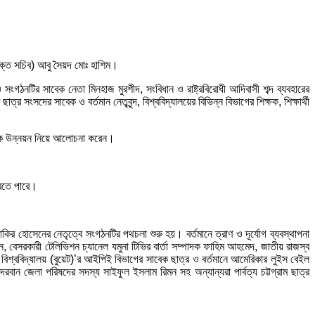
িরিক্ত সচিব) আবু সৈয়দ মোঃ হাশিম।
সংগঠনটির সাবেক নেতা ‍মিনহাজ মুরশীদ, সংবিধান ও রাষ্ট্রবিরোধী আদিবাসী শব্দ ব্যবহারের
্র সংসদের সাবেক ও বর্তমান নেতৃবৃন্দ, বিশ্ববিদ্যালয়ের বিভিন্ন বিভাগের শিক্ষক, শিক্ষার্থী
ার্বিক উন্নয়ন নিয়ে আলোচনা করেন।
 করতে পারে।
র হোসেনের নেতৃত্বে সংগঠনটির পথচলা শুরু হয়। বর্তমানে ত্রাণ ও দূর্যোগ ব্যবস্থাপনা
 বেসরকারী টেলিভিশন চ্যানেল যমুনা টিভির বার্তা সম্পাদক ফাহিম আহমেদ, জাতীয় রাজস্ব
 বিশ্ববিদ্যালয় (বুয়েট)’র আইপিই বিভাগের সাবেক ছাত্র ও বর্তমানে আমেরিকার লুইস বেইল
দরবান জেলা পরিষদের সদস্য সাইফুল ইসলাম রিমন সহ অন্যান্যরা পার্বত্য চট্টগ্রাম ছাত্র