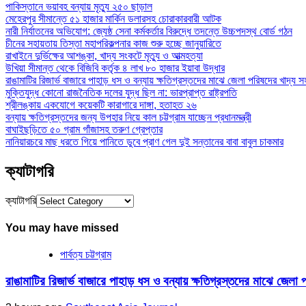
পাকিস্তানে ভয়াবহ বন্যায় মৃত্যু ২৫০ ছাড়াল
মেহেরপুর সীমান্তে ৫১ হাজার মার্কিন ডলারসহ চোরাকারবারী আটক
নারী নির্যাতনের অভিযোগ: জ্যেষ্ঠ সেনা কর্মকর্তার বিরুদ্ধে তদন্তে উচ্চপদস্থ বোর্ড গঠন
চীনের সহায়তায় তিস্তা মহাপরিকল্পনার কাজ শুরু হচ্ছে জানুয়ারিতে
রাখাইনে দুর্ভিক্ষের আশঙ্কা, খাদ্য সংকটে মৃত্যু ও আত্মহত্যা
উখিয়া সীমান্ত থেকে বিজিবি কর্তৃক ৪ লাখ ৮০ হাজার ইয়াবা উদ্ধার
রাঙামাটির রিজার্ভ বাজারে পাহাড় ধস ও বন্যায় ক্ষতিগ্রস্তদের মাঝে জেলা পরিষদের খাদ্য স
মুক্তিযুদ্ধ কোনো রাজনৈতিক দলের যুদ্ধ ছিল না: ভারপ্রাপ্ত রাষ্ট্রপতি
শ্রীলঙ্কায় একযোগে কয়েকটি কারাগারে দাঙ্গা, হতাহত ২৬
বন্যায় ক্ষতিগ্রস্তদের জন্য উপহার নিয়ে কাল চট্টগ্রাম যাচ্ছেন প্রধানমন্ত্রী
বাঘাইছড়িতে ৫০ গ্রাম গাঁজাসহ তরুণ গ্রেপ্তার
নানিয়ারচরে মাছ ধরতে গিয়ে পানিতে ডুবে প্রাণ গেল দুই সন্তানের বাবা বাবুল চাকমার
ক্যাটাগরি
ক্যাটাগরি
You may have missed
পার্বত্য চট্টগ্রাম
রাঙামাটির রিজার্ভ বাজারে পাহাড় ধস ও বন্যায় ক্ষতিগ্রস্তদের মাঝে জেলা 