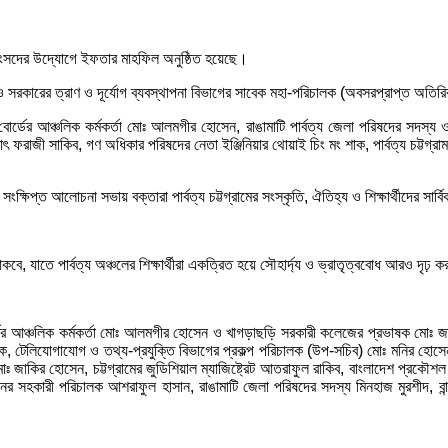
ত্র সংসদের উদ্যোগে ইফতার মাহফিল অনুষ্ঠিত হয়েছে।
্টা ও সরকারের ত্রাণ ও দূর্যোগ ব্যবস্থাপনা বিভাগের সাবেক মহা-পরিচালক (অবসরপ্রাপ্ত অত
োর্ডের আঞ্চলিক কর্মকর্তা মোঃ আলমগীর হোসেন, রাঙামাটি পার্বত্য জেলা পরিষদের সদস্য ও 
ৎ ফরাজী সাকিব, গণ অধিকার পরিষদের নেতা ইঞ্জিনিয়ার থোয়াই চিং মং শাক, পার্বত্য চট্টগ্রাম ছাত
ক্ষিপ্ত আলোচনা সভায় বক্তারা পার্বত্য চট্টগ্রামের সংস্কৃতি, ঐতিহ্য ও শিক্ষার্থীদের স
কবে, যাতে পার্বত্য অঞ্চলের শিক্ষার্থীরা একত্রিত হয়ে সৌহার্দ্য ও ভ্রাতৃত্ববোধ আরও দৃঢ়
্ডের আঞ্চলিক কর্মকর্তা মোঃ আলমগীর হোসেন ও খাগড়াছড়ি সরকারী কলেজের প্রভাষক মোঃ জাকি
 টেলিযোগাযোগ ও তথ্য-প্রযুক্তি বিভাগের প্রকল্প পরিচালক (উপ-সচিব) মোঃ মনির হোসেন,
জাকির হোসেন, চট্টগ্রামের জুডিশিয়াল ম্যাজিষ্ট্রেট আতরাফুল রাকিব, বাংলাদেশ প্রকৌশল
িশনের সহকারী পরিচালক আশরাফুল হাসান, রাঙামাটি জেলা পরিষদের সদস্য মিনহাজ মুরশীদ, বান্