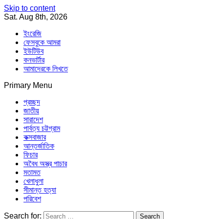
Skip to content
Sat. Aug 8th, 2026
ইংরেজি
ফেসবুকে আমরা
ইউটিউব
কনভার্টার
আমাদেরকে লিখতে
Primary Menu
Southeast Asia Journal
In Search of the Truth
Southeast Asia Journal
প্রচ্ছদ
জাতীয়
সারাদেশ
পার্বত্য চট্টগ্রাম
কক্সবাজার
আন্তর্জাতিক
ফিচার
অবৈধ অস্ত্র পাচার
মতামত
খেলাধুলা
সীমান্ত হত্যা
পরিবেশ
Search for: