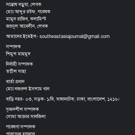
সন্তোষ বড়ুয়া, লেখক
মোঃ আব্দুর রউফ, গবেষক
মামুন রাজিব, কলামিস্ট
জয়নুল আবেদীন, লেখক
আমাদের ইমেইল- southeastasiajournal@gmail.com
সম্পাদক
শিমুল মাহমুদ
নির্বাহী সম্পাদক
স্বপ্নীল সাহা
বার্তা প্রধান
মোঃ নজরুল ইসলাম খান
বাড়ি নম্বর- ০৩, সড়ক- ১/বি, ভাষানটেক, ঢাকা, বাংলাদেশ, ১২১৬।
সৃজনশীল সম্পাদক
সোমা আক্তার সানজিদা
গবেষণা সম্পাদক
পারভেজ হায়দার