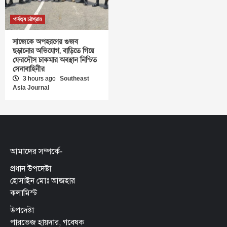
পার্বত্য চট্টগ্রাম
সাজেকে অপহরণের গুজব
ছড়ানোর অভিযোগ, বাড়িতে গিয়ে
ফেরদৌস চাকমার অবস্থান নিশ্চিত
সেনাবাহিনীর
3 hours ago
Southeast
Asia Journal
আমাদের সম্পর্কে-
প্রধান উপদেষ্টা
হোসাইন মোঃ আজহার
কলামিস্ট
উপদেষ্টা
পারভেজ হায়দার, গবেষক