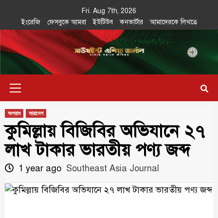
Skip
Fri. Aug 7th, 2026
to
ইংরেজি
ফেসবুকে আমরা
ইউটিউব
কনভার্টার
আমাদেরকে লিখতে
content
Southeast
IN SEARCH OF THE TRUTH
Primary
Asia Journal
Menu
অপরাধ
সারাদেশ
কুমিল্লায় বিজিবির অভিযানে ২৭
লাখ টাকার ভারতীয় পণ্য জব্দ
1 year ago
Southeast Asia Journal