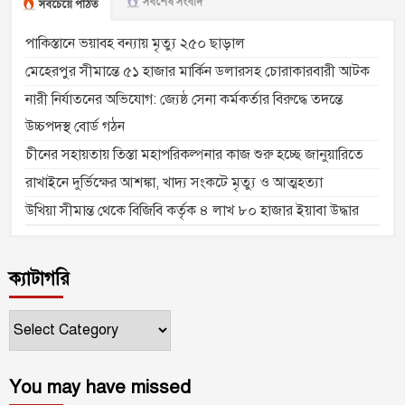
সর্বশেষ সংবাদ
সবচেয়ে পঠিত
পাকিস্তানে ভয়াবহ বন্যায় মৃত্যু ২৫০ ছাড়াল
মেহেরপুর সীমান্তে ৫১ হাজার মার্কিন ডলারসহ চোরাকারবারী আটক
নারী নির্যাতনের অভিযোগ: জ্যেষ্ঠ সেনা কর্মকর্তার বিরুদ্ধে তদন্তে
উচ্চপদস্থ বোর্ড গঠন
চীনের সহায়তায় তিস্তা মহাপরিকল্পনার কাজ শুরু হচ্ছে জানুয়ারিতে
রাখাইনে দুর্ভিক্ষের আশঙ্কা, খাদ্য সংকটে মৃত্যু ও আত্মহত্যা
উখিয়া সীমান্ত থেকে বিজিবি কর্তৃক ৪ লাখ ৮০ হাজার ইয়াবা উদ্ধার
ক্যাটাগরি
ক্যাটাগরি
You may have missed