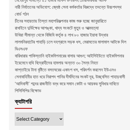
মেহেরপুর সীমান্তে ৫১ হাজার মার্কিন ডলারসহ চোরাকারবারী আটক
নারী নির্যাতনের অভিযোগ: জ্যেষ্ঠ সেনা কর্মকর্তার বিরুদ্ধে তদন্তে উচ্চপদস্থ
বোর্ড গঠন
চীনের সহায়তায় তিস্তা মহাপরিকল্পনার কাজ শুরু হচ্ছে জানুয়ারিতে
রাখাইনে দুর্ভিক্ষের আশঙ্কা, খাদ্য সংকটে মৃত্যু ও আত্মহত্যা
উখিয়া সীমান্ত থেকে বিজিবি কর্তৃক ৪ লাখ ৮০ হাজার ইয়াবা উদ্ধার
লালমনিরহাটের পাহাড়ি ঢলে দহগ্রামে সড়ক ধস, মেরামতের মালামাল আটকে দিল
বিএসএফ
বারিধারায় পাকিস্তানি হাইকমিশনারের বাসায় আগুন; আইসিইউতে হাইকমিশনার
ইয়েমেনে হুথি বিদ্রোহীদের হামলায় অন্তত ৩০ সৈন্য নিহত
কাপ্তাইয়ে টানা বৃষ্টিতে বসতঘরের একাংশ ধস, পরিদর্শন করলেন ইউএনও
সেনাবাহিনীর হাত ধরে নিরাপদ পানির দীর্ঘদিনের সংকট দূর, উচ্ছ্বসিত পাহাড়বাসী
‘আদিবাসী’ শব্দের রাজনীতি বন্ধ করে সমান কোটা ও আয়কর সুবিধার দাবিতে
পিসিসিপির বিক্ষোভ
ক্যাটাগরি
ক্যাটাগরি