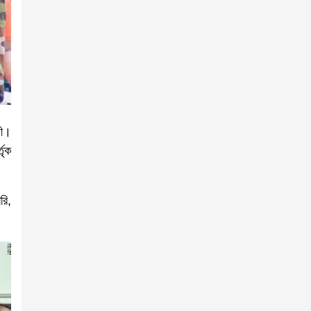
নী।
তৃক
রি,