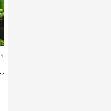
শি,
জনক