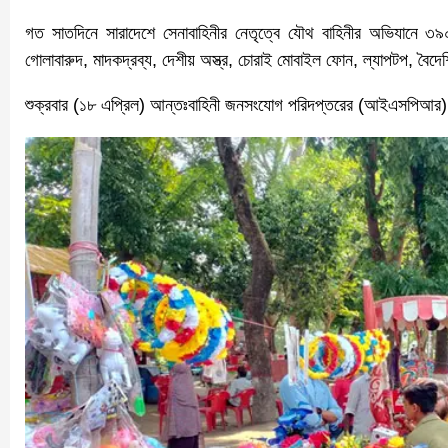
গত সাতদিনে সারাদেশে সেনাবাহিনীর নেতৃত্বে যৌথ বাহিনীর অভিযানে 
গোলাবারুদ, মাদকদ্রব্য, দেশীয় অস্ত্র, চোরাই মোবাইল ফোন, ল্যাপটপ, বৈদে
শুক্রবার (১৮ এপ্রিল) আন্তঃবাহিনী জনসংযোগ পরিদপ্তরের (আইএসপিআর) 