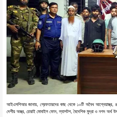
আইএসপিআর জানায়, গ্রেফতারদের কাছ থেকে ১০টি অবৈধ আগ্নেয়াস্ত্র, ৪৬টি 
দেশীয় অস্ত্র, চোরাই মোবাইল ফোন, ল্যাপটপ, বৈদেশিক মুদ্রা ও নগদ অর্থ উ