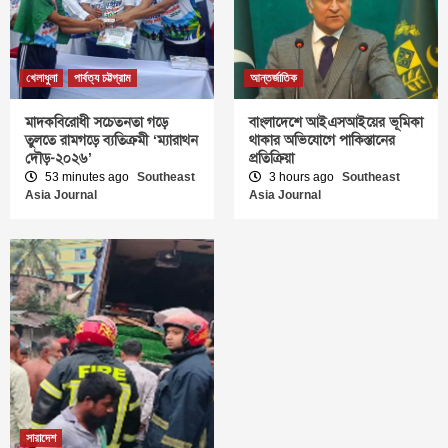
খেলাধুলা
পার্বত্য চট্টগ্রাম
আন্তর্জাতিক
মাদকবিরোধী সচেতনতা গড়ে
বাংলাদেশে আইএসআইয়ের ভূমিকা
তুলতে রামগড়ে ব্যতিক্রমী ‘ম্যারাথন
থাকার অভিযোগে পাকিস্তানের
দৌড়-২০২৬’
প্রতিক্রিয়া
53 minutes ago
Southeast
3 hours ago
Southeast
Asia Journal
Asia Journal
সারাদেশ