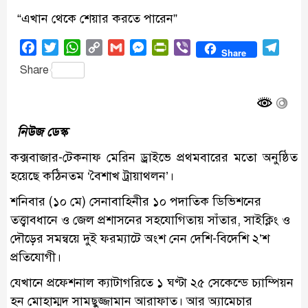
“এখান থেকে শেয়ার করতে পারেন”
Facebook
Twitter
WhatsApp
Copy
Gmail
Messenger
PrintFriendly
Viber
Tele
Share
Link
Share
নিউজ ডেস্ক
কক্সবাজার-টেকনাফ মেরিন ড্রাইভে প্রথমবারের মতো অনুষ্ঠিত
হয়েছে কঠিনতম ‘বৈশাখ ট্রায়াথলন’।
শনিবার (১০ মে) সেনাবাহিনীর ১০ পদাতিক ডিভিশনের
তত্ত্বাবধানে ও জেল প্রশাসনের সহযোগিতায় সাঁতার, সাইক্লিং ও
দৌড়ের সমন্বয়ে দুই ফরম্যাটে অংশ নেন দেশি-বিদেশি ২’শ
প্রতিযোগী।
যেখানে প্রফেশনাল ক্যাটাগরিতে ১ ঘণ্টা ২৫ সেকেন্ডে চ্যাম্পিয়ন
হন মোহাম্মদ সামছুজ্জামান আরাফাত। আর অ্যামেচার