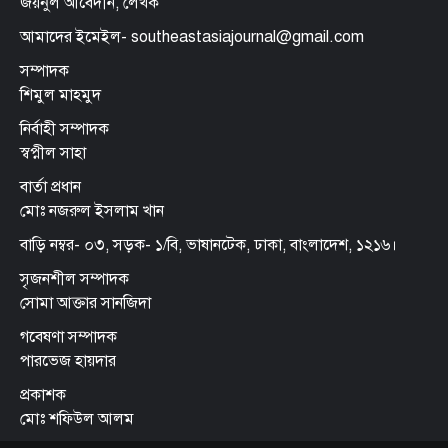
জয়নুল আবেদীন, লেখক
আমাদের ইমেইল- southeastasiajournal@gmail.com
সম্পাদক
শিমুল মাহমুদ
নির্বাহী সম্পাদক
স্বপ্নীল সাহা
বার্তা প্রধান
মোঃ নজরুল ইসলাম খান
বাড়ি নম্বর- ০৩, সড়ক- ১/বি, ভাষানটেক, ঢাকা, বাংলাদেশ, ১২১৬।
সৃজনশীল সম্পাদক
সোমা আক্তার সানজিদা
গবেষণা সম্পাদক
পারভেজ হায়দার
প্রকাশক
মোঃ শফিউল আলম