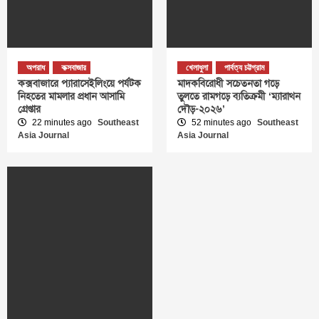
অপরাধ
কক্সবাজার
খেলাধুলা
পার্বত্য চট্টগ্রাম
কক্সবাজারে প্যারাসেইলিংয়ে পর্যটক
মাদকবিরোধী সচেতনতা গড়ে
নিহতের মামলার প্রধান আসামি
তুলতে রামগড়ে ব্যতিক্রমী ‘ম্যারাথন
গ্রেপ্তার
দৌড়-২০২৬’
22 minutes ago
Southeast
52 minutes ago
Southeast
Asia Journal
Asia Journal