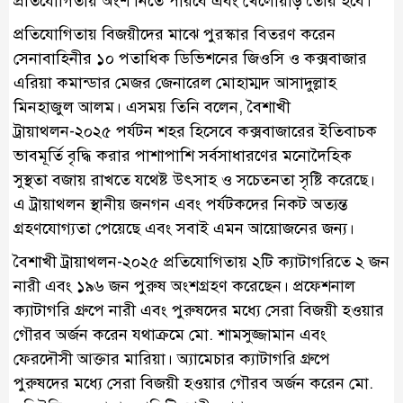
প্রতিযোগিতায় অংশ নিতে পারবে এবং খেলোয়াড় তৈরি হবে।
প্রতিযোগিতায় বিজয়ীদের মাঝে পুরস্কার বিতরণ করেন
সেনাবাহিনীর ১০ পতাধিক ডিভিশনের জিওসি ও কক্সবাজার
এরিয়া কমান্ডার মেজর জেনারেল মোহাম্মদ আসাদুল্লাহ
মিনহাজুল আলম। এসময় তিনি বলেন, বৈশাখী
ট্রায়াথলন-২০২৫ পর্যটন শহর হিসেবে কক্সবাজারের ইতিবাচক
ভাবমূর্তি বৃদ্ধি করার পাশাপাশি সর্বসাধারণের মনোদৈহিক
সুস্থতা বজায় রাখতে যথেষ্ট উৎসাহ ও সচেতনতা সৃষ্টি করেছে।
এ ট্রায়াথলন স্থানীয় জনগন এবং পর্যটকদের নিকট অত্যন্ত
গ্রহণযোগ্যতা পেয়েছে এবং সবাই এমন আয়োজনের জন্য।
বৈশাখী ট্রায়াথলন-২০২৫ প্রতিযোগিতায় ২টি ক্যাটাগরিতে ২ জন
নারী এবং ১৯৬ জন পুরুষ অংশগ্রহণ করেছেন। প্রফেশনাল
ক্যাটাগরি গ্রুপে নারী এবং পুরুষদের মধ্যে সেরা বিজয়ী হওয়ার
গৌরব অর্জন করেন যথাক্রমে মো. শামসুজ্জামান এবং
ফেরদৌসী আক্তার মারিয়া। অ্যামেচার ক্যাটাগরি গ্রুপে
পুরুষদের মধ্যে সেরা বিজয়ী হওয়ার গৌরব অর্জন করেন মো.