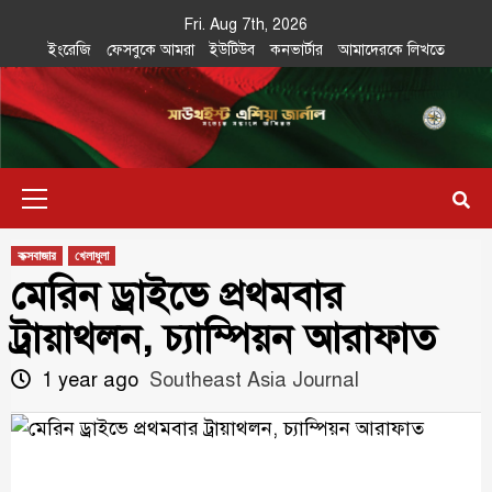
Skip
Fri. Aug 7th, 2026
to
ইংরেজি
ফেসবুকে আমরা
ইউটিউব
কনভার্টার
আমাদেরকে লিখতে
content
Southeast
IN SEARCH OF THE TRUTH
Primary
Asia Journal
Menu
কক্সবাজার
খেলাধুলা
মেরিন ড্রাইভে প্রথমবার
ট্রায়াথলন, চ্যাম্পিয়ন আরাফাত
1 year ago
Southeast Asia Journal