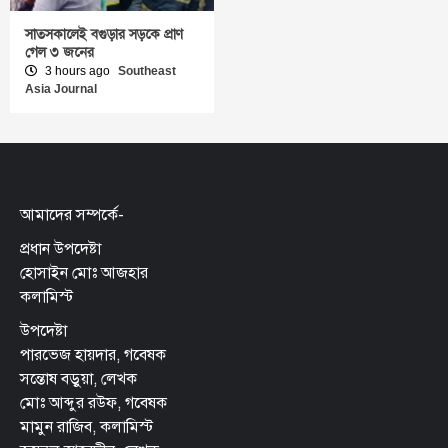
সাতসকালেই বগুড়ার সড়কে প্রাণ
গেল ৩ জনের
3 hours ago
Southeast
Asia Journal
আমাদের সম্পর্কে-
প্রধান উপদেষ্টা
হোসাইন মোঃ আজহার
কলামিস্ট
উপদেষ্টা
পারভেজ হায়দার, গবেষক
সন্তোষ বড়ুয়া, লেখক
মোঃ আব্দুর রউফ, গবেষক
মামুন রাজিব, কলামিস্ট