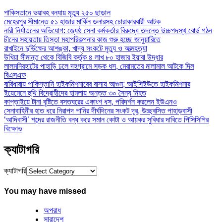
পাকিস্তানে ভয়াবহ বন্যায় মৃত্যু ২৫০ ছাড়াল
মেহেরপুর সীমান্তে ৫১ হাজার মার্কিন ডলারসহ চোরাকারবারী আটক
নারী নির্যাতনের অভিযোগ: জ্যেষ্ঠ সেনা কর্মকর্তার বিরুদ্ধে তদন্তে উচ্চপদস্থ বোর্ড গঠন
চীনের সহায়তায় তিস্তা মহাপরিকল্পনার কাজ শুরু হচ্ছে জানুয়ারিতে
রাখাইনে দুর্ভিক্ষের আশঙ্কা, খাদ্য সংকটে মৃত্যু ও আত্মহত্যা
উখিয়া সীমান্ত থেকে বিজিবি কর্তৃক ৪ লাখ ৮০ হাজার ইয়াবা উদ্ধার
লালমনিরহাটের পাহাড়ি ঢলে দহগ্রামে সড়ক ধস, মেরামতের মালামাল আটকে দিল
বিএসএফ
বারিধারায় পাকিস্তানি হাইকমিশনারের বাসায় আগুন; আইসিইউতে হাইকমিশনার
ইয়েমেনে হুথি বিদ্রোহীদের হামলায় অন্তত ৩০ সৈন্য নিহত
কাপ্তাইয়ে টানা বৃষ্টিতে বসতঘরের একাংশ ধস, পরিদর্শন করলেন ইউএনও
সেনাবাহিনীর হাত ধরে নিরাপদ পানির দীর্ঘদিনের সংকট দূর, উচ্ছ্বসিত পাহাড়বাসী
‘আদিবাসী’ শব্দের রাজনীতি বন্ধ করে সমান কোটা ও আয়কর সুবিধার দাবিতে পিসিসিপির
বিক্ষোভ
ক্যাটাগরি
ক্যাটাগরি
You may have missed
অপরাধ
সারাদেশ