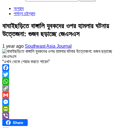
অপরাধ
পার্বত্য চট্টগ্রাম
বাঘাইছড়িতে বাঙ্গালি যুবকদের ওপর হামলার ঘটনায়
উত্তেজনা: গুজব ছড়াচ্ছে জেএসএস
1 year ago
Southeast Asia Journal
“এখান থেকে শেয়ার করতে পারেন”
Facebook
Twitter
WhatsApp
Copy
Link
Gmail
Messenger
PrintFriendly
Share
Viber