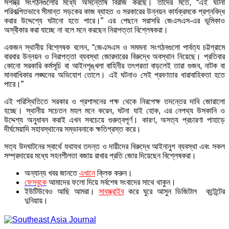
সশস্ত্র সংগঠনগুলোর মধ্যে অসন্তোষ বিরাজ করছে। তাদের মতে, “এই ঘটনা
পরিকল্পিতভাবে সীমান্ত সড়কের কাজ ব্যাহত ও সরকারের উন্নয়ন কার্যক্রমকে প্রশ্নবিদ্ধ
করার উদ্দেশ্যে ঘটানো হতে পারে।” এর পেছনে সরাসরি জেএসএস-এর ভূমিকাও
অস্বীকার করা যাচ্ছে না বলে মনে করছেন নিরাপত্তা বিশ্লেষকরা।
একজন স্থানীয় বিশ্লেষক বলেন, “জেএসএস ও সমমনা সংগঠনগুলো পার্বত্য চট্টগ্রামে
বারবার উন্নয়ন ও নিরাপত্তা ব্যবস্থা জোরদারের বিরুদ্ধে অবস্থান নিয়েছে। প্রতিবার
কোনো সরকারি কর্মসূচি বা আইনশৃঙ্খলা বাহিনীর তৎপরতা বাড়লেই তারা গুজব, নাটক বা
মানবাধিকার লঙ্ঘনের অভিযোগ তোলে। এই ঘটনাও সেই প্রবণতার ধারাবাহিকতা হতে
পারে।”
এই পরিস্থিতিতে সরকার ও প্রশাসনের পক্ষ থেকে নিরপেক্ষ তদন্তের দাবি জোরালো
হচ্ছে। স্থানীয় সচেতন মহল মনে করেন, ঘটনা যাই হোক, এর নেপথ্য উসকানি ও
উদ্দেশ্য অনুধাবন করাই এখন সবচেয়ে গুরুত্বপূর্ণ। কারণ, অসত্য প্রচারণা পাহাড়ে
দীর্ঘমেয়াদি সহাবস্থানের সম্ভাবনাকে ক্ষতিগ্রস্ত করে।
সত্য উদঘাটনের স্বার্থে যথাযথ তদন্ত ও দায়ীদের বিরুদ্ধে আইনানুগ ব্যবস্থা এবং সকল
সম্প্রদায়ের মধ্যে সহনশীলতা বজায় রাখার প্রতি জোর দিয়েছেন বিশ্লেষকরা।
অন্যান্য খবর জানতে
এখানে
ক্লিক করুন।
ফেসবুকে
আমাদের ফলো দিয়ে সর্বশেষ সংবাদের সাথে থাকুন।
ইউটিউবেও আছি আমরা।
সাবস্ক্রাইব
করে ঘুরে আসুন ডিজিটাল কন্টেন্টের
দুনিয়ায়।