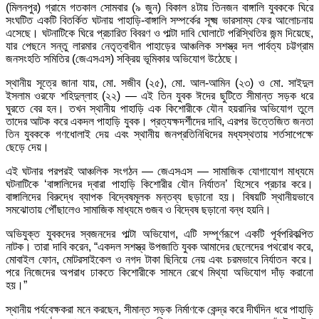
(মিলনপুর) গ্রামে গতকাল সোমবার (৯ জুন) বিকাল ৪টায় তিনজন বাঙ্গালি যুবককে ঘিরে
সংঘটিত একটি বিতর্কিত ঘটনায় পাহাড়ি-বাঙ্গালি সম্পর্কের সূক্ষ্ম ভারসাম্য ফের আলোচনায়
এসেছে। ঘটনাটিকে ঘিরে প্রচারিত বিবরণ ও পাল্টা দাবি ঘোলাটে পরিস্থিতির জন্ম দিয়েছে,
যার পেছনে সন্তু লারমার নেতৃত্বাধীন পাহাড়ের আঞ্চলিক সশস্ত্র দল পার্বত্য চট্টগ্রাম
জনসংহতি সমিতির (জেএসএস) সক্রিয় ভূমিকার অভিযোগ উঠেছে।
স্থানীয় সূত্রে জানা যায়, মো. সজীব (২৫), মো. আল-আমিন (২৩) ও মো. সাইদুল
ইসলাম ওরফে শহিদুল্লাহ (২২) — এই তিন যুবক ঈদের ছুটিতে সীমান্ত সড়ক ধরে
ঘুরতে বের হন। তখন স্থানীয় পাহাড়ি এক কিশোরীকে যৌন হয়রানির অভিযোগ তুলে
তাদের আটক করে একদল পাহাড়ি যুবক। প্রত্যক্ষদর্শীদের দাবি, এরপর উত্তেজিত জনতা
তিন যুবককে গণধোলাই দেয় এবং স্থানীয় জনপ্রতিনিধিদের মধ্যস্থতায় শর্তসাপেক্ষে
ছেড়ে দেয়।
এই ঘটনার পরপরই আঞ্চলিক সংগঠন — জেএসএস — সামাজিক যোগাযোগ মাধ্যমে
ঘটনাটিকে ‘বাঙ্গালিদের দ্বারা পাহাড়ি কিশোরীর যৌন নির্যাতন’ হিসেবে প্রচার করে।
বাঙ্গালিদের বিরুদ্ধে ব্যাপক বিদ্বেষমূলক মন্তব্য ছড়ানো হয়। বিষয়টি স্থানীয়ভাবে
সমঝোতায় পৌঁছালেও সামাজিক মাধ্যমে গুজব ও বিদ্বেষ ছড়ানো বন্ধ হয়নি।
অভিযুক্ত যুবকদের স্বজনদের পাল্টা অভিযোগ, এটি সম্পূর্ণরূপে একটি পূর্বপরিকল্পিত
নাটক। তারা দাবি করেন, “একদল সশস্ত্র উপজাতি যুবক আমাদের ছেলেদের পথরোধ করে,
মোবাইল ফোন, মোটরসাইকেল ও নগদ টাকা ছিনিয়ে নেয় এবং চরমভাবে নির্যাতন করে।
পরে নিজেদের অপরাধ ঢাকতে কিশোরীকে সামনে রেখে মিথ্যা অভিযোগ দাঁড় করানো
হয়।”
স্থানীয় পর্যবেক্ষকরা মনে করছেন, সীমান্ত সড়ক নির্মাণকে কেন্দ্র করে দীর্ঘদিন ধরে পাহাড়ি