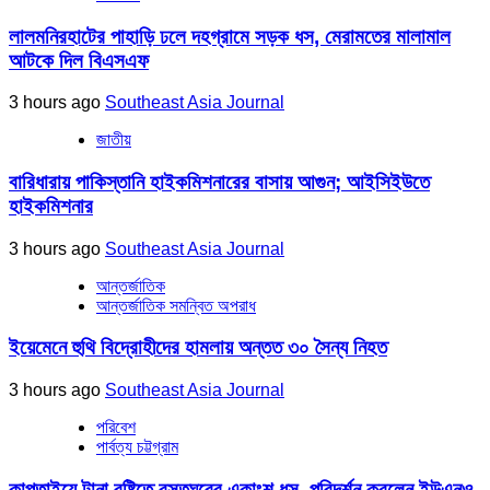
লালমনিরহাটের পাহাড়ি ঢলে দহগ্রামে সড়ক ধস, মেরামতের মালামাল
আটকে দিল বিএসএফ
3 hours ago
Southeast Asia Journal
জাতীয়
বারিধারায় পাকিস্তানি হাইকমিশনারের বাসায় আগুন; আইসিইউতে
হাইকমিশনার
3 hours ago
Southeast Asia Journal
আন্তর্জাতিক
আন্তর্জাতিক সমন্বিত অপরাধ
ইয়েমেনে হুথি বিদ্রোহীদের হামলায় অন্তত ৩০ সৈন্য নিহত
3 hours ago
Southeast Asia Journal
পরিবেশ
পার্বত্য চট্টগ্রাম
কাপ্তাইয়ে টানা বৃষ্টিতে বসতঘরের একাংশ ধস, পরিদর্শন করলেন ইউএনও