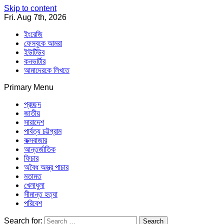
Skip to content
Fri. Aug 7th, 2026
ইংরেজি
ফেসবুকে আমরা
ইউটিউব
কনভার্টার
আমাদেরকে লিখতে
Primary Menu
Southeast Asia Journal
In Search of the Truth
Southeast Asia Journal
প্রচ্ছদ
জাতীয়
সারাদেশ
পার্বত্য চট্টগ্রাম
কক্সবাজার
আন্তর্জাতিক
ফিচার
অবৈধ অস্ত্র পাচার
মতামত
খেলাধুলা
সীমান্ত হত্যা
পরিবেশ
Search for: