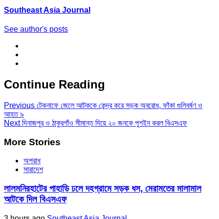
Southeast Asia Journal
See author's posts
Continue Reading
Previous
টেকনাফে জেলে আটককে কেন্দ্র করে সড়ক অবরোধ, ফাঁকা গুলিবর্ষণ ও
আহত ৯
Next
দিনাজপুর ও ঠাকুরগাঁও সীমান্ত দিয়ে ২০ জনকে পুশইন করল বিএসএফ
More Stories
অপরাধ
সারাদেশ
লালমনিরহাটের পাহাড়ি ঢলে দহগ্রামে সড়ক ধস, মেরামতের মালামাল
আটকে দিল বিএসএফ
3 hours ago
Southeast Asia Journal