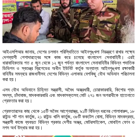
আইএসপিআর জানায়, দেশের চলমান পরিস্থিতিতে আইনশৃঙ্খলা নিয়ন্ত্রণে রাখার লক্ষ্যে
দেশব্যাপী পেশাদারত্বের সঙ্গে কাজ করে চলেছে বাংলাদেশ সেনাবাহিনী। এরই
ধারাবাহিকতায় গত ৫ জুন থেকে ১২ জুন পর্যন্ত বাংলাদেশ সেনাবাহিনীর বিভিন্ন পদাতিক
ডিভিশন ও স্বতন্ত্র ব্রিগেডের অধীন ইউনিট কর্তৃক অন্যান্য আইনশৃঙ্খলা রক্ষাকারী
বাহিনীর সমন্বয়ে রাজধানীসহ দেশের বিভিন্ন এলাকায় বেশকিছু যৌথ অভিযান পরিচালনা
করা হয়।
এসব যৌথ অভিযানে চিহ্নিত সন্ত্রাসী, অবৈধ অস্ত্রধারী, চোরাকারবারি, কিশোর গ্যাং
সদস্য, চাঁদাবাজ, মাদককারবারি এবং মাদকাসক্তসহ মোট ২৭১ জন অপরাধীকে হাতেনাতে
গ্রেফতার করা হয়।
গ্রেফতারদের কাছ থেকে ১৫টি অবৈধ আগ্নেয়াস্ত্র, ৯১টি বিভিন্ন ধরনের গোলাবারুদ, ১৮
রাউন্ড শট গান কার্তুজ, ২১ রাউন্ড খালি কার্তুজ, ৩৮টি ককটেল বোমা, বিভিন্ন মাদকদ্রব্য,
সন্ত্রাসী কাজে ব্যবহৃত বিভিন্ন প্রকার দেশীয় অস্ত্র, মোটরসাইকেল, মোবাইল ফোন ও
নগদ অর্থ উদ্ধার করা হয়।