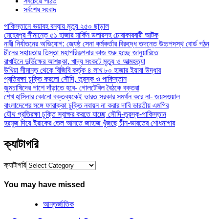
সবচেয়ে পঠিত
সর্বশেষ সংবাদ
পাকিস্তানে ভয়াবহ বন্যায় মৃত্যু ২৫০ ছাড়াল
মেহেরপুর সীমান্তে ৫১ হাজার মার্কিন ডলারসহ চোরাকারবারী আটক
নারী নির্যাতনের অভিযোগ: জ্যেষ্ঠ সেনা কর্মকর্তার বিরুদ্ধে তদন্তে উচ্চপদস্থ বোর্ড গঠন
চীনের সহায়তায় তিস্তা মহাপরিকল্পনার কাজ শুরু হচ্ছে জানুয়ারিতে
রাখাইনে দুর্ভিক্ষের আশঙ্কা, খাদ্য সংকটে মৃত্যু ও আত্মহত্যা
উখিয়া সীমান্ত থেকে বিজিবি কর্তৃক ৪ লাখ ৮০ হাজার ইয়াবা উদ্ধার
প্রতিরক্ষা চুক্তি করলো সৌদি, তুরস্ক ও পাকিস্তান
জুমচাষিদের পাশে দাঁড়াতে হবে- গোলটেবিল বৈঠকে বক্তরা
শেখ হাসিনার কোনো বক্তব্যকেই ভারত সরকার সমর্থন করে না- জয়সওয়াল
বাংলাদেশের সঙ্গে ফারাক্কা চুক্তি নবায়ন না করার দাবি ভারতীয় এমপির
যৌথ প্রতিরক্ষা চুক্তি স্বাক্ষর করতে যাচ্ছে সৌদি-তুরস্ক-পাকিস্তান
হরমুজ দিয়ে ইরাকের তেল আনতে জাহাজ খুঁজছে চীন-ভারতের শোধনাগার
ক্যাটাগরি
ক্যাটাগরি
You may have missed
আন্তর্জাতিক