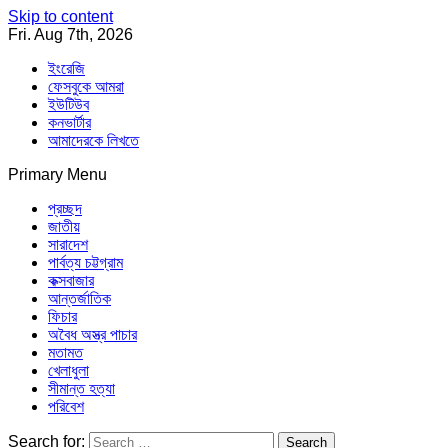
Skip to content
Fri. Aug 7th, 2026
ইংরেজি
ফেসবুকে আমরা
ইউটিউব
কনভার্টার
আমাদেরকে লিখতে
Primary Menu
Southeast Asia Journal
In Search of the Truth
Southeast Asia Journal
প্রচ্ছদ
জাতীয়
সারাদেশ
পার্বত্য চট্টগ্রাম
কক্সবাজার
আন্তর্জাতিক
ফিচার
অবৈধ অস্ত্র পাচার
মতামত
খেলাধুলা
সীমান্ত হত্যা
পরিবেশ
Search for: