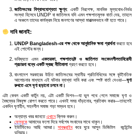
জাতিসংঘের বিশ্বাসযোগ্যতা ক্ষুণ্ন
: একটি নিরপেক্ষ, মানবিক মূল্যবোধ-নির্ভর
সংস্থা হিসেবে UNDP বা জাতিসংঘ যদি এমন পক্ষপাতমূলক বার্তা দেয়, তাহলে
এ অঞ্চলে তাদের কার্যক্রম নিয়ে জনগণের আস্থা মারাত্মকভাবে নষ্ট হতে পারে।
দাবি জানাই:
UNDP Bangladesh-এর পক্ষ থেকে আনুষ্ঠানিক ক্ষমা প্রার্থনা
করতে হবে
এই পোস্টের জন্য।
ভবিষ্যতে এমন
একতরফা, পক্ষপাতদুষ্ট ও জাতিগত সংবেদনশীলতাবিরোধী
প্রচারনা বন্ধে একটি স্বচ্ছ নীতিমালা
গ্রহণ করতে হবে।
বাংলাদেশ সরকারের উচিত জাতিসংঘের স্থানীয় প্রতিনিধিদের সঙ্গে কূটনৈতিক
আলোচনার মাধ্যমে এই ঘটনার ব্যাখ্যা দাবি করা এবং স্পষ্ট বার্তা দেওয়া—
ঘৃণা
রুখতে এসে ঘৃণা ছড়ানো চলবে না।
এটা কেবল একটি কার্টুন নয়, এটা একটি ভিশন—যা ভুল পথে গেলে সমাজে ঘৃণা ও
বৈষম্যের বিষবৃক্ষ রোপণ করতে পারে। এখনই সময় দাঁড়ানোর, প্রতিবাদ করার—তাহলেই
একদিন ঘৃণাহীন, সহনশীল সমাজ গড়া সম্ভব হবে।
অন্যান্য খবর জানতে
এখানে
ক্লিক করুন।
ফেসবুকে
আমাদের ফলো দিয়ে সর্বশেষ সংবাদের সাথে থাকুন।
ইউটিউবেও আছি আমরা।
সাবস্ক্রাইব
করে ঘুরে আসুন ডিজিটাল কন্টেন্টের
দুনিয়ায়।