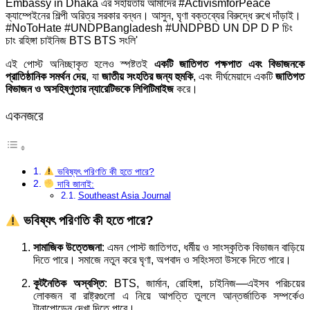
এই পোস্ট অনিচ্ছাকৃত হলেও স্পষ্টতই
একটি জাতিগত পক্ষপাত এবং বিভাজনকে
প্রাতিষ্ঠানিক সমর্থন দেয়
, যা
জাতীয় সংহতির জন্য হুমকি
, এবং দীর্ঘমেয়াদে একটি
জাতিগত
বিভাজন ও অসহিষ্ণুতার ন্যারেটিভকে লিগিটিমাইজ
করে।
একনজরে
ভবিষ্যৎ পরিণতি কী হতে পারে?
দাবি জানাই:
Southeast Asia Journal
ভবিষ্যৎ পরিণতি কী হতে পারে?
সামাজিক উত্তেজনা
: এমন পোস্ট জাতিগত, ধর্মীয় ও সাংস্কৃতিক বিভাজন বাড়িয়ে
দিতে পারে। সমাজে নতুন করে ঘৃণা, অপবাদ ও সহিংসতা উসকে দিতে পারে।
কূটনৈতিক অস্বস্তি
: BTS, জার্মান, রোহিঙ্গা, চাইনিজ—এইসব পরিচয়ের
লোকজন বা রাষ্ট্রগুলো এ নিয়ে আপত্তি তুললে আন্তর্জাতিক সম্পর্কেও
টানাপোড়েন দেখা দিতে পারে।