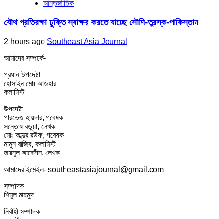
আন্তর্জাতিক
যৌথ প্রতিরক্ষা চুক্তি স্বাক্ষর করতে যাচ্ছে সৌদি-তুরস্ক-পাকিস্তান
2 hours ago
Southeast Asia Journal
আমাদের সম্পর্কে-
প্রধান উপদেষ্টা
হোসাইন মোঃ আজহার
কলামিস্ট
উপদেষ্টা
পারভেজ হায়দার, গবেষক
সন্তোষ বড়ুয়া, লেখক
মোঃ আব্দুর রউফ, গবেষক
মামুন রাজিব, কলামিস্ট
জয়নুল আবেদীন, লেখক
আমাদের ইমেইল- southeastasiajournal@gmail.com
সম্পাদক
শিমুল মাহমুদ
নির্বাহী সম্পাদক