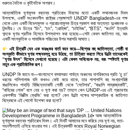
গুরুতর নৈতিক ও কূটনৈতিক অপরাধ।
আন্তর্জাতিক ঘৃণামূলক বক্তব্য প্রতিরোধ দিবসের মতো একটি সম্মানজনক দিবস
উপলক্ষে, একটি সংবেদনশীল রাষ্ট্রের প্রেক্ষাপটে UNDP Bangladesh-এর পক্ষ
থেকে এমন একটি বিভেদমূলক ও প্ররোচনামূলক চিত্র প্রকাশ করা অত্যন্ত দুঃখজনক ও
নিন্দনীয়। যে চিত্রে “চিং”, “চাং”, “রোহিঙ্গা”, “চাইনিজ”, “BTS”, “জংলি” ইত্যাদি
শব্দকে ঘৃণার প্রতীক হিসেবে উপস্থাপন করা হয়েছে—সেটা কেবল জাতিগত নয়, বরং
একটি সাংস্কৃতিক ও সামাজিক পরিচয়ের উপর সরাসরি আঘাত।
এই চিত্রটি যেন এক ভয়ঙ্কর বার্তা বহন করে—বিশ্বের বহু জাতিসত্তা, গোষ্ঠী বা
সংস্কৃতি কীভাবে ঘৃণার লক্ষ্যবস্তু হয়ে উঠছে, তা চিত্রিত করতে গিয়ে উল্টো তাদেরকেই
“ঘৃণার উৎস” হিসেবে দেখানো হয়েছে। এটা কেবল অবিবেচক নয়, বরং স্পষ্টতই ঘৃণার
নতুন এক প্রাতিষ্ঠানিক রূপ।
UNDP কি জানে না—বাংলাদেশে বসবাসরত পার্বত্য অঞ্চলের নাগরিকদের প্রতি ‘চু চা’
ধরনের গালিগালাজ যদি কখনও কেউ করে থাকে, তার পাশাপাশি বহু সংখ্যাগরিষ্ঠ
বাঙালিকেও পাহাড়ি বিচ্ছিন্নতাবাদী গোষ্ঠী থেকে “সেটেলার”, “বাঙালি সাম্রাজ্যবাদী”,
“বাহিরের লোক” বলে হেয় ও ঘৃণা করা হয়? তাহলে কেন UNDP-এর এই প্রচারণায়
একপক্ষীয় ‘ভিক্টিম ফ্রেমিং’ করা হলো? কেন উল্টো পক্ষের সাম্প্রদায়িক বা জাতিগত
বিদ্বেষকে এই পোস্টে উপেক্ষা করা হলো?