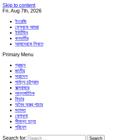
Skip to content
Fri. Aug 7th, 2026
ইংরেজি
ফেসবুকে আমরা
ইউটিউব
কনভার্টার
আমাদেরকে লিখতে
Primary Menu
Southeast Asia Journal
In Search of the Truth
Southeast Asia Journal
প্রচ্ছদ
জাতীয়
সারাদেশ
পার্বত্য চট্টগ্রাম
কক্সবাজার
আন্তর্জাতিক
ফিচার
অবৈধ অস্ত্র পাচার
মতামত
খেলাধুলা
সীমান্ত হত্যা
পরিবেশ
Search for: