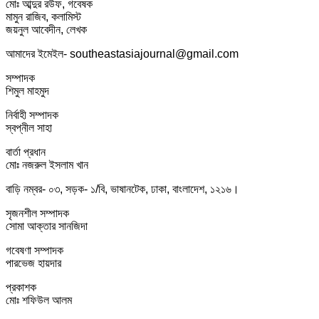
মোঃ আব্দুর রউফ, গবেষক
মামুন রাজিব, কলামিস্ট
জয়নুল আবেদীন, লেখক
আমাদের ইমেইল- southeastasiajournal@gmail.com
সম্পাদক
শিমুল মাহমুদ
নির্বাহী সম্পাদক
স্বপ্নীল সাহা
বার্তা প্রধান
মোঃ নজরুল ইসলাম খান
বাড়ি নম্বর- ০৩, সড়ক- ১/বি, ভাষানটেক, ঢাকা, বাংলাদেশ, ১২১৬।
সৃজনশীল সম্পাদক
সোমা আক্তার সানজিদা
গবেষণা সম্পাদক
পারভেজ হায়দার
প্রকাশক
মোঃ শফিউল আলম