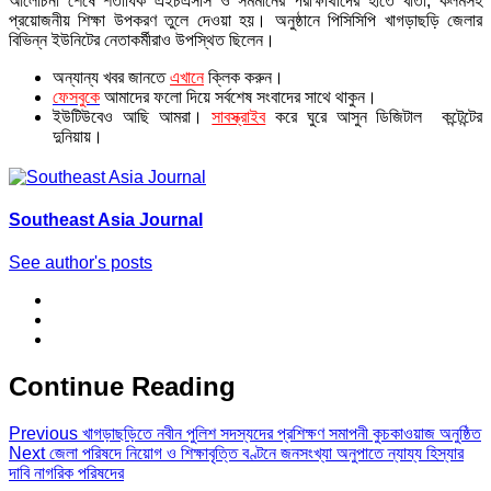
আলোচনা শেষে শতাধিক এইচএসসি ও সমমানের পরীক্ষার্থীদের হাতে খাতা, কলমসহ
প্রয়োজনীয় শিক্ষা উপকরণ তুলে দেওয়া হয়। অনুষ্ঠানে পিসিসিপি খাগড়াছড়ি জেলার
বিভিন্ন ইউনিটের নেতাকর্মীরাও উপস্থিত ছিলেন।
অন্যান্য খবর জানতে
এখানে
ক্লিক করুন।
ফেসবুকে
আমাদের ফলো দিয়ে সর্বশেষ সংবাদের সাথে থাকুন।
ইউটিউবেও আছি আমরা।
সাবস্ক্রাইব
করে ঘুরে আসুন ডিজিটাল কন্টেন্টের
দুনিয়ায়।
Southeast Asia Journal
See author's posts
Continue Reading
Previous
খাগড়াছড়িতে নবীন পুলিশ সদস্যদের প্রশিক্ষণ সমাপনী কুচকাওয়াজ অনুষ্ঠিত
Next
জেলা পরিষদে নিয়োগ ও শিক্ষাবৃত্তি বণ্টনে জনসংখ্যা অনুপাতে ন্যায্য হিস্যার
দাবি নাগরিক পরিষদের