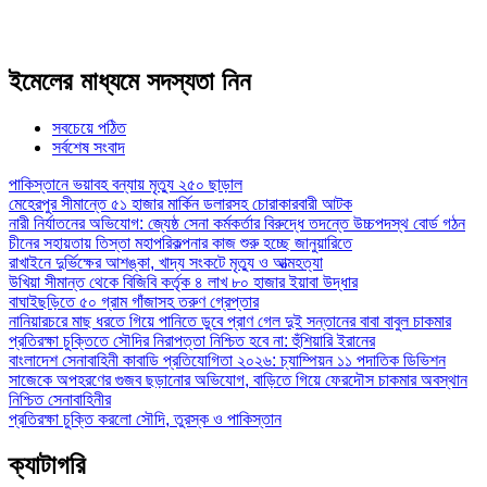
ইমেলের মাধ্যমে সদস্যতা নিন
সবচেয়ে পঠিত
সর্বশেষ সংবাদ
পাকিস্তানে ভয়াবহ বন্যায় মৃত্যু ২৫০ ছাড়াল
মেহেরপুর সীমান্তে ৫১ হাজার মার্কিন ডলারসহ চোরাকারবারী আটক
নারী নির্যাতনের অভিযোগ: জ্যেষ্ঠ সেনা কর্মকর্তার বিরুদ্ধে তদন্তে উচ্চপদস্থ বোর্ড গঠন
চীনের সহায়তায় তিস্তা মহাপরিকল্পনার কাজ শুরু হচ্ছে জানুয়ারিতে
রাখাইনে দুর্ভিক্ষের আশঙ্কা, খাদ্য সংকটে মৃত্যু ও আত্মহত্যা
উখিয়া সীমান্ত থেকে বিজিবি কর্তৃক ৪ লাখ ৮০ হাজার ইয়াবা উদ্ধার
বাঘাইছড়িতে ৫০ গ্রাম গাঁজাসহ তরুণ গ্রেপ্তার
নানিয়ারচরে মাছ ধরতে গিয়ে পানিতে ডুবে প্রাণ গেল দুই সন্তানের বাবা বাবুল চাকমার
প্রতিরক্ষা চুক্তিতে সৌদির নিরাপত্তা নিশ্চিত হবে না: হুঁশিয়ারি ইরানের
বাংলাদেশ সেনাবাহিনী কাবাডি প্রতিযোগিতা ২০২৬: চ্যাম্পিয়ন ১১ পদাতিক ডিভিশন
সাজেকে অপহরণের গুজব ছড়ানোর অভিযোগ, বাড়িতে গিয়ে ফেরদৌস চাকমার অবস্থান
নিশ্চিত সেনাবাহিনীর
প্রতিরক্ষা চুক্তি করলো সৌদি, তুরস্ক ও পাকিস্তান
ক্যাটাগরি