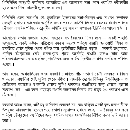
পিসিসিপির অস্থায়ী কার্যালয়ে আয়োজিত এক আলোচনা সভা শেষে শতাধিক পরীক্ষার্থীর
হাতে এসব শিক্ষা সামগ্রী তুলে দেওয়া হয়।
পিসিসিপি জেলা সভাপতি মো. মুজাহিদুল ইসলামের সভাপতিত্বে এবং সাধারণ সম্পাদক
মেহেদী হাসানের সঞ্চালনায় অনুষ্ঠিত সভায় প্রধান অতিথি হিসেবে বক্তব্য রাখেন পার্বত্য
চট্টগ্রাম নাগরিক পরিষদের কেন্দ্রীয় কমিটির যুগ্ম সাধারণ সম্পাদক ইঞ্জিনিয়ার আব্দুল মজিদ।
আলোচনা সভায় বক্তারা বলেন, সবচেয়ে বড় বৈষম্যের চিত্র হলো— একই পাহাড়ি
ভূপ্রবেশে, একই কষ্টকর পরিবেশে বসবাস করেও পার্বত্য বাঙালি জনগোষ্ঠী শিক্ষা ও
চাকরিতে কোটা সুবিধা থেকে বঞ্চিত হয়ে প্রতিনিয়ত পিছিয়ে পড়ছে। সরকারি তথ্যমতে,
পার্বত্য চট্টগ্রামের মোট জনসংখ্যার প্রায় অর্ধেকই বাঙালি হলেও তারা আজ
পরিসংখ্যানগতভাবে অবহেলিত, প্রান্তিক এবং কার্যত দ্বিতীয় শ্রেণির নাগরিকে পরিণত
হয়েছে।
তারা বলেন, অবাঙালিদের জন্য সরকারি চাকরিতে পাঁচ শতাংশ কোটা সংরক্ষণের বিধান
থাকলেও, বাঙালিরা সেই সুবিধা থেকে বঞ্চিত। এমনকি দেশের বিভিন্ন বিশ্ববিদ্যালয় ও
মেডিকেল কলেজেও উপজাতি কোটার সুবিধা থাকলেও বাঙালিদের জন্য কোনো প্রকার
সংরক্ষণ নেই। এর ফলে পাহাড়ের বাঙালি তরুণদের শিক্ষার হার মাত্র ২৩ শতাংশে এসে
ঠেকেছে।
বক্তারা আরও বলেন, এটি শুধু জাতিগত বৈষম্যই নয়, বরং রাষ্ট্রের একটি বৃহৎ জনগোষ্ঠীকে
উপযুক্ত মানবসম্পদ হিসেবে গড়ে তোলার সুযোগও হারানো হচ্ছে। এ বৈষম্য বন্ধ করে
পার্বত্য চট্টগ্রামের বাঙালিদের জন্য সংবিধানসম্মত সমঅধিকার নিশ্চিত করার দাবি জানান
তারা।