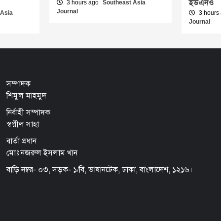
ইউএনও
3 hours ago
Southeast Asia
Journal
 Asia
3 hours
Journal
সম্পাদক
শিমুল মাহমুদ
নির্বাহী সম্পাদক
স্বপ্নীল সাহা
বার্তা প্রধান
মোঃ নজরুল ইসলাম খান
বাড়ি নম্বর- ০৩, সড়ক- ১/বি, ভাষানটেক, ঢাকা, বাংলাদেশ, ১২১৬।