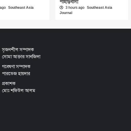
পাহাড়বাসী
 ago
Southeast Asia
3 hours ago
Southeast Asia
Journal
সৃজনশীল সম্পাদক
সোমা আক্তার সানজিদা
গবেষণা সম্পাদক
পারভেজ হায়দার
প্রকাশক
মোঃ শফিউল আলম