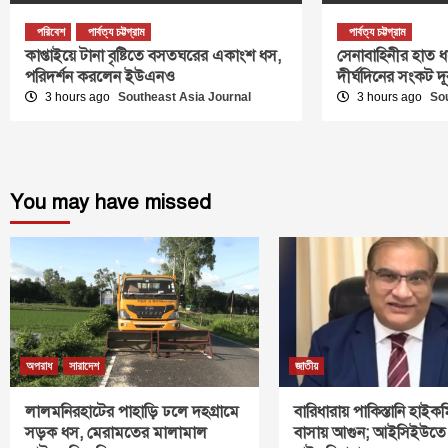
পরিবেশ
পার্বত্য চট্টগ্রাম
পার্বত্য চট্টগ্রাম
কাপ্তাইয়ে টানা বৃষ্টিতে বসতঘরের একাংশ ধস,
সেনাবাহিনীর হাত ধ
পরিদর্শন করলেন ইউএনও
দীর্ঘদিনের সংকট দূ
3 hours ago
Southeast Asia Journal
3 hours ago
So
You may have missed
অপরাধ
সারাদেশ
জাতীয়
লালমনিরহাটের পাহাড়ি ঢলে দহগ্রামে
বারিধারায় পাকিস্তানি হাই
সড়ক ধস, মেরামতের মালামাল
বাসায় আগুন; আইসিইউতে