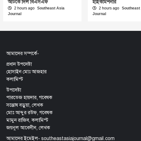
আটকে দিল বিএসএফ
হাইকমিশনার
2 hours ago
Southeast Asia
2 hours ago
Southeast
Journal
Journal
আমাদের সম্পর্কে-
প্রধান উপদেষ্টা
হোসাইন মোঃ আজহার
কলামিস্ট
উপদেষ্টা
পারভেজ হায়দার, গবেষক
সন্তোষ বড়ুয়া, লেখক
মোঃ আব্দুর রউফ, গবেষক
মামুন রাজিব, কলামিস্ট
জয়নুল আবেদীন, লেখক
আমাদের ইমেইল- southeastasiajournal@gmail.com