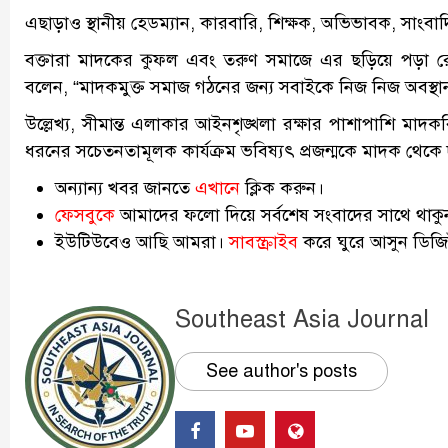
এছাড়াও স্থানীয় হেডম্যান, কারবারি, শিক্ষক, অভিভাবক, সাংবাদি
বক্তারা মাদকের কুফল এবং তরুণ সমাজে এর ছড়িয়ে পড়া রোধ
বলেন, “মাদকমুক্ত সমাজ গঠনের জন্য সবাইকে নিজ নিজ অবস্থা
উল্লেখ্য, সীমান্ত এলাকার আইনশৃঙ্খলা রক্ষার পাশাপাশি মাদক
ধরনের সচেতনতামূলক কার্যক্রম ভবিষ্যৎ প্রজন্মকে মাদক থেকে
অন্যান্য খবর জানতে
এখানে
ক্লিক করুন।
ফেসবুকে
আমাদের ফলো দিয়ে সর্বশেষ সংবাদের সাথে থাকু
ইউটিউবেও আছি আমরা।
সাবস্ক্রাইব
করে ঘুরে আসুন ডিজিট
Southeast Asia Journal
See author's posts