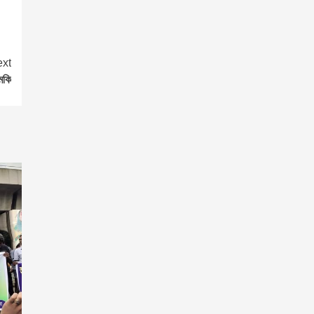
xt
মকি