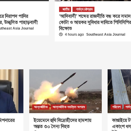
জাতীয়
পার্বত্য চট্টগ্রাম
রে নিরাপদ পানির
‘আদিবাসী’ শব্দের রাজনীতি বন্ধ করে সমান
র, উচ্ছ্বসিত পাহাড়বাসী
কোটা ও আয়কর সুবিধার দাবিতে পিসিসিপি
বিক্ষোভ
utheast Asia Journal
4 hours ago
Southeast Asia Journal
আন্তর্জাতিক
আন্তর্জাতিক সমন্বিত অপরাধ
পরিবেশ
পার্ব
কমিশনারের
ইয়েমেনে হুথি বিদ্রোহীদের হামলায়
কাপ্তাইয়ে 
অন্তত ৩০ সৈন্য নিহত
একাংশ ধস,