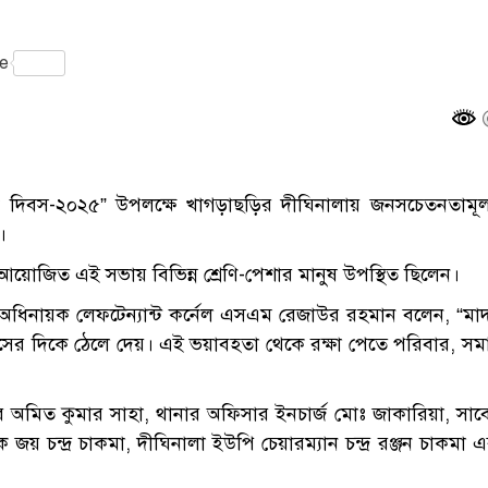
gram
e
তিক দিবস-২০২৫” উপলক্ষে খাগড়াছড়ির দীঘিনালায় জনসচেতনতামূ
।
য়োজিত এই সভায় বিভিন্ন শ্রেণি-পেশার মানুষ উপস্থিত ছিলেন।
ের অধিনায়ক লেফটেন্যান্ট কর্নেল এসএম রেজাউর রহমান বলেন, “ম
বংসের দিকে ঠেলে দেয়। এই ভয়াবহতা থেকে রক্ষা পেতে পরিবার, স
র অমিত কুমার সাহা, থানার অফিসার ইনচার্জ মোঃ জাকারিয়া, সা
জয় চন্দ্র চাকমা, দীঘিনালা ইউপি চেয়ারম্যান চন্দ্র রঞ্জন চাকমা 