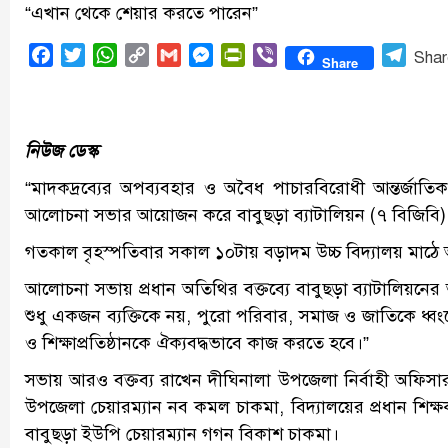
“এখান থেকে শেয়ার করতে পারেন”
Facebook
Twitter
WhatsApp
Copy
Gmail
Messenger
PrintFriendly
Viber
Tele
Shar
Share
Link
নিউজ ডেস্ক
“মাদকদ্রব্যের অপব্যবহার ও অবৈধ পাচারবিরোধী আন্তর্জা
আলোচনা সভার আয়োজন করে বাবুছড়া ব্যাটালিয়ন (৭ বিজিবি)
গতকাল বৃহস্পতিবার সকাল ১০টায় বড়াদম উচ্চ বিদ্যালয় মাঠে আ
আলোচনা সভায় প্রধান অতিথির বক্তব্যে বাবুছড়া ব্যাটালিয়ন
শুধু একজন ব্যক্তিকে নয়, পুরো পরিবার, সমাজ ও জাতিকে ধ্
ও শিক্ষাপ্রতিষ্ঠানকে ঐক্যবদ্ধভাবে কাজ করতে হবে।”
সভায় আরও বক্তব্য রাখেন দীঘিনালা উপজেলা নির্বাহী অফিসা
উপজেলা চেয়ারম্যান নব কমল চাকমা, বিদ্যালয়ের প্রধান শিক্ষক 
বাবুছড়া ইউপি চেয়ারম্যান গগন বিকাশ চাকমা।