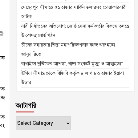
মেহেরপুর সীমান্তে ৫১ হাজার মার্কিন ডলারসহ চোরাকারবারী
আটক
নারী নির্যাতনের অভিযোগ: জ্যেষ্ঠ সেনা কর্মকর্তার বিরুদ্ধে তদন্তে
উচ্চপদস্থ বোর্ড গঠন
চীনের সহায়তায় তিস্তা মহাপরিকল্পনার কাজ শুরু হচ্ছে
জানুয়ারিতে
লক
রাখাইনে দুর্ভিক্ষের আশঙ্কা, খাদ্য সংকটে মৃত্যু ও আত্মহত্যা
উখিয়া সীমান্ত থেকে বিজিবি কর্তৃক ৪ লাখ ৮০ হাজার ইয়াবা
উদ্ধার
াদক
মাজ
ক্যাটাগরি
বেক
ক্যাটাগরি
এবং