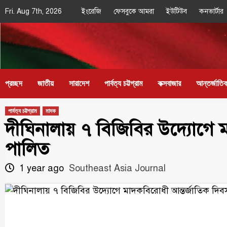
Skip
Fri. Aug 7th, 2026
ইংরেজি
ফেসবুকে আমরা
ইউটিউব
কনভার্টার
to
content
Southeast
IN SEARCH OF THE TRUTH
Asia Journal
প্রচ্ছদ
জাতীয়
সারাদেশ
পার্বত্য চট্টগ্রাম
কক্সবাজার
আন্তর্জাতি
পার্বত্য চট্টগ্রাম
মাদক
দীঘিনালায় ৭ বিজিবির উদ্যোগে 
পালিত
1 year ago
Southeast Asia Journal