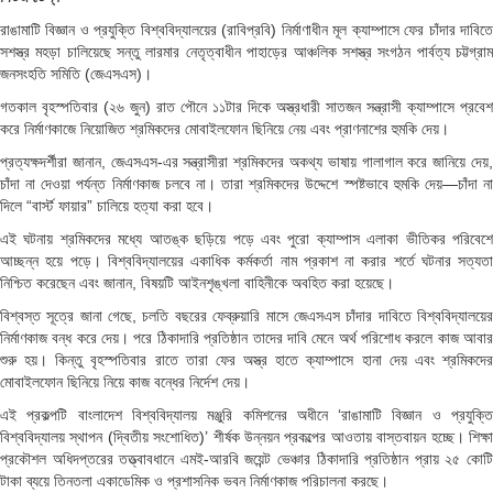
রাঙামাটি বিজ্ঞান ও প্রযুক্তি বিশ্ববিদ্যালয়ের (রাবিপ্রবি) নির্মাণাধীন মূল ক্যাম্পাসে ফের চাঁদার দাবিতে
সশস্ত্র মহড়া চালিয়েছে সন্তু লারমার নেতৃত্বাধীন পাহাড়ের আঞ্চলিক সশস্ত্র সংগঠন পার্বত্য চট্টগ্রাম
জনসংহতি সমিতি (জেএসএস)।
গতকাল বৃহস্পতিবার (২৬ জুন) রাত পৌনে ১১টার দিকে অস্ত্রধারী সাতজন সন্ত্রাসী ক্যাম্পাসে প্রবেশ
করে নির্মাণকাজে নিয়োজিত শ্রমিকদের মোবাইলফোন ছিনিয়ে নেয় এবং প্রাণনাশের হুমকি দেয়।
প্রত্যক্ষদর্শীরা জানান, জেএসএস-এর সন্ত্রাসীরা শ্রমিকদের অকথ্য ভাষায় গালাগাল করে জানিয়ে দেয়,
চাঁদা না দেওয়া পর্যন্ত নির্মাণকাজ চলবে না। তারা শ্রমিকদের উদ্দেশে স্পষ্টভাবে হুমকি দেয়—চাঁদা না
দিলে “বার্স্ট ফায়ার” চালিয়ে হত্যা করা হবে।
এই ঘটনায় শ্রমিকদের মধ্যে আতঙ্ক ছড়িয়ে পড়ে এবং পুরো ক্যাম্পাস এলাকা ভীতিকর পরিবেশে
আচ্ছন্ন হয়ে পড়ে। বিশ্ববিদ্যালয়ের একাধিক কর্মকর্তা নাম প্রকাশ না করার শর্তে ঘটনার সত্যতা
নিশ্চিত করেছেন এবং জানান, বিষয়টি আইনশৃঙ্খলা বাহিনীকে অবহিত করা হয়েছে।
বিশ্বস্ত সূত্রে জানা গেছে, চলতি বছরের ফেব্রুয়ারি মাসে জেএসএস চাঁদার দাবিতে বিশ্ববিদ্যালয়ের
নির্মাণকাজ বন্ধ করে দেয়। পরে ঠিকাদারি প্রতিষ্ঠান তাদের দাবি মেনে অর্থ পরিশোধ করলে কাজ আবার
শুরু হয়। কিন্তু বৃহস্পতিবার রাতে তারা ফের অস্ত্র হাতে ক্যাম্পাসে হানা দেয় এবং শ্রমিকদের
মোবাইলফোন ছিনিয়ে নিয়ে কাজ বন্ধের নির্দেশ দেয়।
এই প্রকল্পটি বাংলাদেশ বিশ্ববিদ্যালয় মঞ্জুরি কমিশনের অধীনে ‘রাঙামাটি বিজ্ঞান ও প্রযুক্তি
বিশ্ববিদ্যালয় স্থাপন (দ্বিতীয় সংশোধিত)’ শীর্ষক উন্নয়ন প্রকল্পের আওতায় বাস্তবায়ন হচ্ছে। শিক্ষা
প্রকৌশল অধিদপ্তরের তত্ত্বাবধানে এমই-আরবি জয়েন্ট ভেঞ্চার ঠিকাদারি প্রতিষ্ঠান প্রায় ২৫ কোটি
টাকা ব্যয়ে তিনতলা একাডেমিক ও প্রশাসনিক ভবন নির্মাণকাজ পরিচালনা করছে।