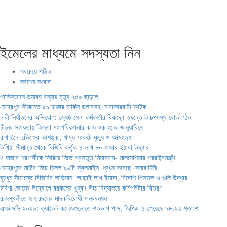
ইমেলের মাধ্যমে সদস্যতা নিন
সবচেয়ে পঠিত
সর্বশেষ সংবাদ
পাকিস্তানে ভয়াবহ বন্যায় মৃত্যু ২৫০ ছাড়াল
মেহেরপুর সীমান্তে ৫১ হাজার মার্কিন ডলারসহ চোরাকারবারী আটক
নারী নির্যাতনের অভিযোগ: জ্যেষ্ঠ সেনা কর্মকর্তার বিরুদ্ধে তদন্তে উচ্চপদস্থ বোর্ড গঠন
চীনের সহায়তায় তিস্তা মহাপরিকল্পনার কাজ শুরু হচ্ছে জানুয়ারিতে
রাখাইনে দুর্ভিক্ষের আশঙ্কা, খাদ্য সংকটে মৃত্যু ও আত্মহত্যা
উখিয়া সীমান্ত থেকে বিজিবি কর্তৃক ৪ লাখ ৮০ হাজার ইয়াবা উদ্ধার
৫ হাজার শরণার্থীকে ফিরিয়ে নিতে প্রস্তুত মিয়ানমার- মালয়েশিয়ার পররাষ্ট্রমন্ত্রী
মেহেরপুরে মাটির নিচে মিলল ৯৬টি স্থলমাইন, ধ্বংস করেছে সেনাবাহিনী
ঘুমধুম সীমান্তে বিজিবির অভিযান: আড়াই লাখ ইয়াবা, বিদেশি পিস্তল ও গুলি উদ্ধার
হরিণা জোনের উদ্যোগে বরকলের খুব্বাং উচ্চ বিদ্যালয়ে কম্পিউটার বিতরণ
রাজস্থলীতে ছাত্রদলের মাদকবিরোধী মানববন্ধন
এসএসসি ২০২৬: ক্যাডেট কলেজগুলোতে শতভাগ পাস, জিপিএ-৫ পেয়েছে ৯৮.২২ শতাংশ