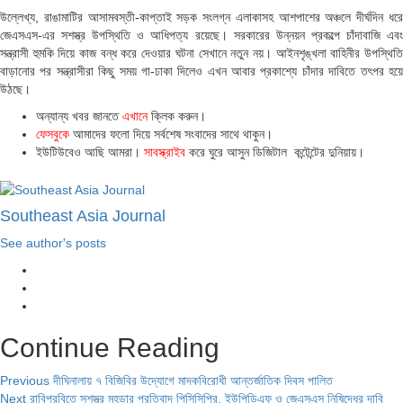
উল্লেখ্য, রাঙামাটির আসামবস্তী-কাপ্তাই সড়ক সংলগ্ন এলাকাসহ আশপাশের অঞ্চলে দীর্ঘদিন ধরে
জেএসএস-এর সশস্ত্র উপস্থিতি ও আধিপত্য রয়েছে। সরকারের উন্নয়ন প্রকল্পে চাঁদাবাজি এবং
সন্ত্রাসী হুমকি দিয়ে কাজ বন্ধ করে দেওয়ার ঘটনা সেখানে নতুন নয়। আইনশৃঙ্খলা বাহিনীর উপস্থিতি
বাড়ানোর পর সন্ত্রাসীরা কিছু সময় গা-ঢাকা দিলেও এখন আবার প্রকাশ্যে চাঁদার দাবিতে তৎপর হয়ে
উঠছে।
অন্যান্য খবর জানতে
এখানে
ক্লিক করুন।
ফেসবুকে
আমাদের ফলো দিয়ে সর্বশেষ সংবাদের সাথে থাকুন।
ইউটিউবেও আছি আমরা।
সাবস্ক্রাইব
করে ঘুরে আসুন ডিজিটাল কন্টেন্টের দুনিয়ায়।
Southeast Asia Journal
See author's posts
Continue Reading
Previous
দীঘিনালায় ৭ বিজিবির উদ্যোগে মাদকবিরোধী আন্তর্জাতিক দিবস পালিত
Next
রাবিপ্রবিতে সশস্ত্র মহড়ার প্রতিবাদ পিসিসিপির, ইউপিডিএফ ও জেএসএস নিষিদ্ধের দাবি