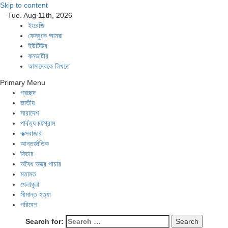
Skip to content
Tue. Aug 11th, 2026
ইংরেজি
ফেসবুকে আমরা
ইউটিউব
কনভার্টার
আমাদেরকে লিখতে
Southeast Asia Journal
In Search of the Truth
Primary Menu
Southeast Asia Journal
প্রচ্ছদ
জাতীয়
সারাদেশ
পার্বত্য চট্টগ্রাম
কক্সবাজার
আন্তর্জাতিক
ফিচার
অবৈধ অস্ত্র পাচার
মতামত
খেলাধুলা
সীমান্ত হত্যা
পরিবেশ
Search for: