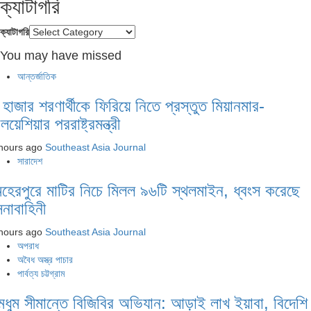
ক্যাটাগরি
ক্যাটাগরি
You may have missed
আন্তর্জাতিক
 হাজার শরণার্থীকে ফিরিয়ে নিতে প্রস্তুত মিয়ানমার-
লয়েশিয়ার পররাষ্ট্রমন্ত্রী
hours ago
Southeast Asia Journal
সারাদেশ
েহেরপুরে মাটির নিচে মিলল ৯৬টি স্থলমাইন, ধ্বংস করেছে
েনাবাহিনী
hours ago
Southeast Asia Journal
অপরাধ
অবৈধ অস্ত্র পাচার
পার্বত্য চট্টগ্রাম
ুমধুম সীমান্তে বিজিবির অভিযান: আড়াই লাখ ইয়াবা, বিদেশি