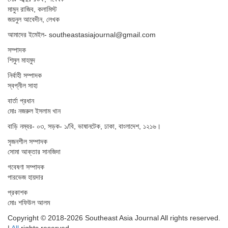
মামুন রাজিব, কলামিস্ট
জয়নুল আবেদীন, লেখক
আমাদের ইমেইল- southeastasiajournal@gmail.com
সম্পাদক
শিমুল মাহমুদ
নির্বাহী সম্পাদক
স্বপ্নীল সাহা
বার্তা প্রধান
মোঃ নজরুল ইসলাম খান
বাড়ি নম্বর- ০৩, সড়ক- ১/বি, ভাষানটেক, ঢাকা, বাংলাদেশ, ১২১৬।
সৃজনশীল সম্পাদক
সোমা আক্তার সানজিদা
গবেষণা সম্পাদক
পারভেজ হায়দার
প্রকাশক
মোঃ শফিউল আলম
Copyright © 2018-2026 Southeast Asia Journal All rights reserved.
|
All
rights reserved.