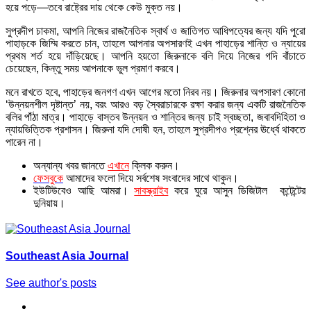
হয়ে পড়ে—তবে রাষ্ট্রের দায় থেকে কেউ মুক্ত নয়।
সুপ্রদীপ চাকমা, আপনি নিজের রাজনৈতিক স্বার্থ ও জাতিগত আধিপত্যের জন্য যদি পুরো
পাহাড়কে জিম্মি করতে চান, তাহলে আপনার অপসারণই এখন পাহাড়ের শান্তি ও ন্যায়ের
প্রথম শর্ত হয়ে দাঁড়িয়েছে। আপনি হয়তো জিরুনাকে বলি দিয়ে নিজের গদি বাঁচাতে
চেয়েছেন, কিন্তু সময় আপনাকে ভুল প্রমাণ করবে।
মনে রাখতে হবে, পাহাড়ের জনগণ এখন আগের মতো নিরব নয়। জিরুনার অপসারণ কোনো
‘উন্নয়নশীল দৃষ্টান্ত’ নয়, বরং আরও বড় স্বৈরাচারকে রক্ষা করার জন্য একটি রাজনৈতিক
বলির পাঁঠা মাত্র। পাহাড়ে বাস্তব উন্নয়ন ও শান্তির জন্য চাই স্বচ্ছতা, জবাবদিহিতা ও
ন্যায়ভিত্তিক প্রশাসন। জিরুনা যদি দোষী হন, তাহলে সুপ্রদীপও প্রশ্নের ঊর্ধ্বে থাকতে
পারেন না।
অন্যান্য খবর জানতে
এখানে
ক্লিক করুন।
ফেসবুকে
আমাদের ফলো দিয়ে সর্বশেষ সংবাদের সাথে থাকুন।
ইউটিউবেও আছি আমরা।
সাবস্ক্রাইব
করে ঘুরে আসুন ডিজিটাল কন্টেন্টের
দুনিয়ায়।
Southeast Asia Journal
See author's posts