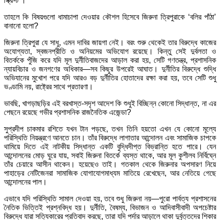
স্ক্রিপ্ট’।
তাহলে কি বিষয়গুলো ধামাচাপা দেওয়ার কৌশল হিসেবে জিরুনা ত্রিপুরাকে ‘বলির পাঁঠা’
বানানো হলো?
জিরুনা ত্রিপুরা যে সাধু, এমন দাবির জায়গা নেই। বরং শুরু থেকেই তার বিরুদ্ধে কাজের
অযোগ্যতা, স্বজনপ্রীতি ও অনিয়মের অভিযোগ রয়েছে। কিন্তু সেই দুর্বলতা ও
বিতর্ককে পুঁজি করে যদি মূল দুর্নীতিবাজদের আড়াল করা হয়, সেটি গণতন্ত্র, প্রশাসনিক
ন্যায়বিচার ও জনগণের অধিকার—সব কিছুর উপরেই আঘাত। দুর্নীতির বিরুদ্ধে শুদ্ধি
অভিযানের মুখোশ পরে যদি আরও বড় দুর্নীতির হোতাদের রক্ষা করা হয়, তবে সেটি শুধু
ভণ্ডামি নয়, রাষ্ট্রের সাথে প্রতারণা।
ভাবছি, খাগড়াছড়ির এই বরখাস্ত-সদৃশ আদেশ কি শুধুই বিচ্ছিন্ন কোনো সিদ্ধান্ত, না এর
পেছনে রয়েছে গভীর প্রশাসনিক রাজনৈতিক এজেন্ডা?
সুপ্রদীপ চাকমার রশিতে যখন টান পড়ছে, তখন তিনি হয়তো এখন যে কোনো মূল্যে
পরিস্থিতি নিয়ন্ত্রণে আনতে চান। তাঁর বিরুদ্ধে লাগাতার আন্দোলন এবং সামাজিক চাপকে
থামিয়ে দিতে এই নাটকীয় সিদ্ধান্ত একটি বুদ্ধিদীপ্ত বিভ্রান্তি হতে পারে। যেন
আন্দোলনের মোড় ঘুরে যায়, সবাই জিরুনা বিতর্কে ব্যস্ত থাকে, আর মূল কুশীলব নির্বিঘ্নে
তাঁর চেয়ারে আসীন থাকেন। হয়েছেও তাই। গতকাল থেকে জিরুনার অপসারণ নিয়ে
পাহাড়ের নেটিজেনরা সামাজিক যোগাযোগমাধ্যম মাতিয়ে রেখেছেন, আর নেতিয়ে গেছে
আন্দোলনের পাল।
এভাবে যদি পরিস্থিতি সামাল দেওয়া হয়, তবে শুধু জিরুনা নয়—পুরো পার্বত্য প্রশাসনের
নৈতিক ভিত্তিই প্রশ্নবিদ্ধ হয়। দুর্নীতি, বৈষম্য, বিভাজন ও আদিবাসীবাদী অপচেষ্টার
বিরুদ্ধে যারা সত্যিকারের প্রতিবাদ করছে, তারা যদি পর্দার আড়ালে থাকা দুর্বৃত্তদের শিকার