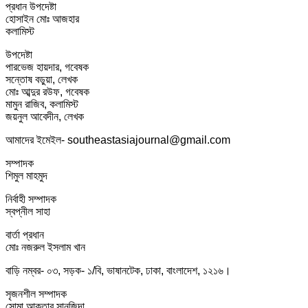
প্রধান উপদেষ্টা
হোসাইন মোঃ আজহার
কলামিস্ট
উপদেষ্টা
পারভেজ হায়দার, গবেষক
সন্তোষ বড়ুয়া, লেখক
মোঃ আব্দুর রউফ, গবেষক
মামুন রাজিব, কলামিস্ট
জয়নুল আবেদীন, লেখক
আমাদের ইমেইল- southeastasiajournal@gmail.com
সম্পাদক
শিমুল মাহমুদ
নির্বাহী সম্পাদক
স্বপ্নীল সাহা
বার্তা প্রধান
মোঃ নজরুল ইসলাম খান
বাড়ি নম্বর- ০৩, সড়ক- ১/বি, ভাষানটেক, ঢাকা, বাংলাদেশ, ১২১৬।
সৃজনশীল সম্পাদক
সোমা আক্তার সানজিদা