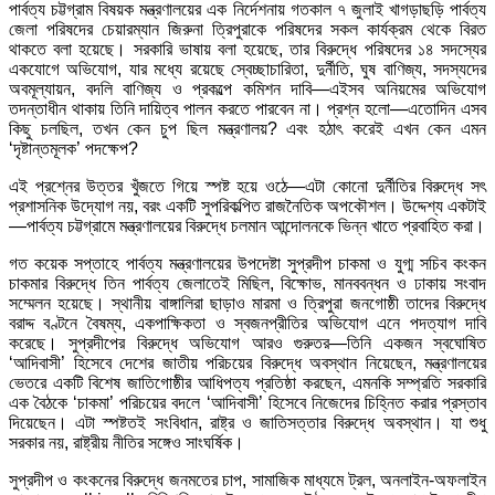
পার্বত্য চট্টগ্রাম বিষয়ক মন্ত্রণালয়ের এক নির্দেশনায় গতকাল ৭ জুলাই খাগড়াছড়ি পার্বত্য
জেলা পরিষদের চেয়ারম্যান জিরুনা ত্রিপুরাকে পরিষদের সকল কার্যক্রম থেকে বিরত
থাকতে বলা হয়েছে। সরকারি ভাষায় বলা হয়েছে, তার বিরুদ্ধে পরিষদের ১৪ সদস্যের
একযোগে অভিযোগ, যার মধ্যে রয়েছে স্বেচ্ছাচারিতা, দুর্নীতি, ঘুষ বাণিজ্য, সদস্যদের
অবমূল্যায়ন, বদলি বাণিজ্য ও প্রকল্পে কমিশন দাবি—এইসব অনিয়মের অভিযোগ
তদন্তাধীন থাকায় তিনি দায়িত্ব পালন করতে পারবেন না। প্রশ্ন হলো—এতোদিন এসব
কিছু চলছিল, তখন কেন চুপ ছিল মন্ত্রণালয়? এবং হঠাৎ করেই এখন কেন এমন
‘দৃষ্টান্তমূলক’ পদক্ষেপ?
এই প্রশ্নের উত্তর খুঁজতে গিয়ে স্পষ্ট হয়ে ওঠে—এটা কোনো দুর্নীতির বিরুদ্ধে সৎ
প্রশাসনিক উদ্যোগ নয়, বরং একটি সুপরিকল্পিত রাজনৈতিক অপকৌশল। উদ্দেশ্য একটাই
—পার্বত্য চট্টগ্রামে মন্ত্রণালয়ের বিরুদ্ধে চলমান আন্দোলনকে ভিন্ন খাতে প্রবাহিত করা।
গত কয়েক সপ্তাহে পার্বত্য মন্ত্রণালয়ের উপদেষ্টা সুপ্রদীপ চাকমা ও যুগ্ম সচিব কংকন
চাকমার বিরুদ্ধে তিন পার্বত্য জেলাতেই মিছিল, বিক্ষোভ, মানববন্ধন ও ঢাকায় সংবাদ
সম্মেলন হয়েছে। স্থানীয় বাঙ্গালিরা ছাড়াও মারমা ও ত্রিপুরা জনগোষ্ঠী তাদের বিরুদ্ধে
বরাদ্দ বণ্টনে বৈষম্য, একপাক্ষিকতা ও স্বজনপ্রীতির অভিযোগ এনে পদত্যাগ দাবি
করেছে। সুপ্রদীপের বিরুদ্ধে অভিযোগ আরও গুরুতর—তিনি একজন স্বঘোষিত
‘আদিবাসী’ হিসেবে দেশের জাতীয় পরিচয়ের বিরুদ্ধে অবস্থান নিয়েছেন, মন্ত্রণালয়ের
ভেতরে একটি বিশেষ জাতিগোষ্ঠীর আধিপত্য প্রতিষ্ঠা করছেন, এমনকি সম্প্রতি সরকারি
এক বৈঠকে ‘চাকমা’ পরিচয়ের বদলে ‘আদিবাসী’ হিসেবে নিজেদের চিহ্নিত করার প্রস্তাব
দিয়েছেন। এটা স্পষ্টতই সংবিধান, রাষ্ট্র ও জাতিসত্তার বিরুদ্ধে অবস্থান। যা শুধু
সরকার নয়, রাষ্ট্রীয় নীতির সঙ্গেও সাংঘর্ষিক।
সুপ্রদীপ ও কংকনের বিরুদ্ধে জনমতের চাপ, সামাজিক মাধ্যমে ট্রল, অনলাইন-অফলাইন