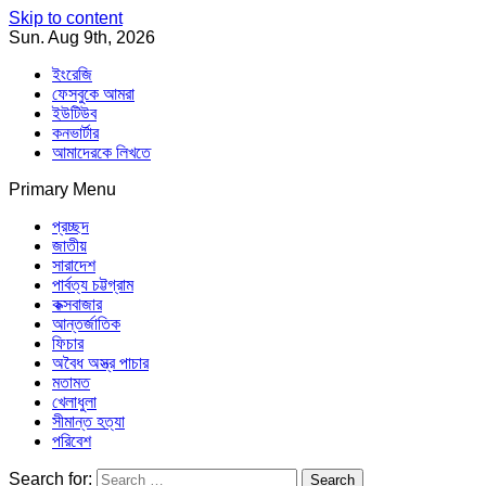
Skip to content
Sun. Aug 9th, 2026
ইংরেজি
ফেসবুকে আমরা
ইউটিউব
কনভার্টার
আমাদেরকে লিখতে
Primary Menu
Southeast Asia Journal
In Search of the Truth
Southeast Asia Journal
প্রচ্ছদ
জাতীয়
সারাদেশ
পার্বত্য চট্টগ্রাম
কক্সবাজার
আন্তর্জাতিক
ফিচার
অবৈধ অস্ত্র পাচার
মতামত
খেলাধুলা
সীমান্ত হত্যা
পরিবেশ
Search for: