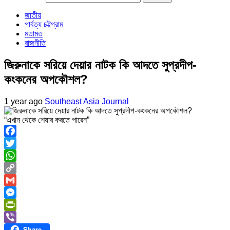
জাতীয়
পার্বত্য চট্টগ্রাম
মতামত
রাজনীতি
জিরুনাকে সরিয়ে দেয়ার নাটক কি আদতে সুপ্রদীপ-
কংকনের অপকৌশল?
1 year ago
Southeast Asia Journal
“এখান থেকে শেয়ার করতে পারেন”
Facebook
Twitter
WhatsApp
Copy
Link
Gmail
Messenger
PrintFriendly
Share
Viber