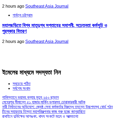
2 hours ago
Southeast Asia Journal
পার্বত্য চট্টগ্রাম
মহালছড়িতে বিশ্ব মাতৃদুগ্ধ সপ্তাহের সমাপনী, সচেতনতা কর্মসূচি ও
পুরস্কার বিতরণ
2 hours ago
Southeast Asia Journal
ইমেলের মাধ্যমে সদস্যতা নিন
সবচেয়ে পঠিত
সর্বশেষ সংবাদ
পাকিস্তানে ভয়াবহ বন্যায় মৃত্যু ২৫০ ছাড়াল
মেহেরপুর সীমান্তে ৫১ হাজার মার্কিন ডলারসহ চোরাকারবারী আটক
নারী নির্যাতনের অভিযোগ: জ্যেষ্ঠ সেনা কর্মকর্তার বিরুদ্ধে তদন্তে উচ্চপদস্থ বোর্ড গঠন
চীনের সহায়তায় তিস্তা মহাপরিকল্পনার কাজ শুরু হচ্ছে জানুয়ারিতে
রাখাইনে দুর্ভিক্ষের আশঙ্কা, খাদ্য সংকটে মৃত্যু ও আত্মহত্যা