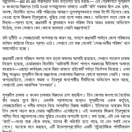
আন্দোলন—all in all পরিস্থিতি যখন উত্তপ্ত হয়ে উঠছে— এই প্রেক্ষাপটে সুপ্রদীপ
ও কংকনের বিরুদ্ধে তৈরি হওয়া গণআন্দোলন থামাতে একটি ‘বলি’ দরকার ছিল এবং দুর্বল,
অদক্ষ, বিতর্কিত হলেও নারী পরিচয়ের আবরণে তুলনামূলকভাবে সহজ টার্গেট হিসেবে বেছে
নেওয়া হলো জিরুনা ত্রিপুরাকে, ঘুরিয়ে দেয়া হলো সবার নজর। অভিযোগ সত্য হোক বা
মিথ্যা—প্রশ্ন হলো, রাঙামাটি বা বান্দরবানে যখন পরিষদ নিয়ে আরও ভয়াবহ অভিযোগ
উঠেছে, তখন সেখানে কেন কোনো ব্যবস্থা নেয়নি মন্ত্রণালয়?
যদি দুর্নীতি ও স্বেচ্ছাচারই অপসারণের কারণ হয়, তাহলে রাঙামাটি পার্বত্য জেলা পরিষদের
বর্তমান কাঠামো নিয়েও প্রশ্ন ওঠে। সেখানে তো শুরু থেকেই ‘দেবর-ভাবীর পরিষদ’ বলে
সমালোচিত হচ্ছে।
রাঙামাটি জেলা পরিষদে সদস্য পদে হত্যা মামলার আসামি রয়েছেন, সেখানে শতভাগ চাকমা
নিয়োগ হয়েছে, চেয়ারম্যান বিতর্কিত ‘আদিবাসী দিবস’ পালনে সরকারের নীতিমালা অমান্য
করেছেন—এছাড়া কার্যক্রম থেকে বিরত থাকতে হাইকোর্ট পর্যন্ত নির্দেশনা দিয়েছে। এসব
কিছু সত্ত্বেও সুপ্রদীপ কিংবা মন্ত্রণালয় সেখানকার বিরুদ্ধে কোনো ব্যবস্থা নেয়নি। অথচ
খাগড়াছড়িতে, যেখানে মারমা ও ত্রিপুরা জনগোষ্ঠীর দীর্ঘদিনের অভিযোগ জমে আছে,
সেখানেই এমন আকস্মিক ‘তৎপরতা’।
সুপ্রদীপ চাকমা ও কংকন চাকমার বিরুদ্ধে চাপ বাড়ছিল। তিন জেলার জনগণের ধৈর্য্যের
বাঁধ ভাঙার মুখে ছিল। এমনকি প্রশাসনের মধ্যেও সুপ্রদীপের একক কর্তৃত্ব,
স্বেচ্ছাচারিতা ও দলীয় দাসত্ব নিয়ে অস্বস্তি বিরাজ করছিল। ইতিমধ্যে অবরোধ দিয়ে
তিন জেলা অচল করে দেয়ার আল্টিমেটাও এসেছিলো। এই অবস্থায় জিরুনা ত্রিপুরাকে
শাস্তি দিয়ে আন্দোলনের মোড় ঘুরিয়ে দেওয়ার অপচেষ্টা হলো। বলা হচ্ছে, এটা এক ধরনের
‘বার্তা’—অন্য যারা বেঁকে বসছে, তাদের কী পরিণতি হতে পারে, তা যেন সবাই দেখে
শেখে। অনেকে মনে করছেন, এটি উদ্দেশ্যপ্রণোদিত একটি ‘স্ট্র্যাটেজিক পলিটিক্যাল