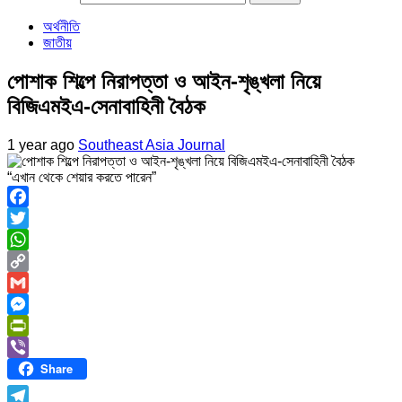
অর্থনীতি
জাতীয়
পোশাক শিল্পে নিরাপত্তা ও আইন-শৃঙ্খলা নিয়ে
বিজিএমইএ-সেনাবাহিনী বৈঠক
1 year ago
Southeast Asia Journal
“এখান থেকে শেয়ার করতে পারেন”
Facebook
Twitter
WhatsApp
Copy
Link
Gmail
Messenger
PrintFriendly
Share
Viber