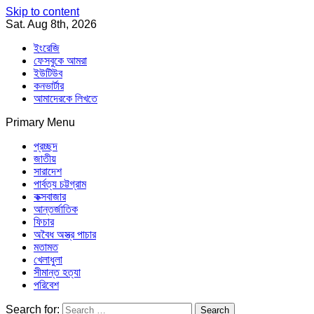
Skip to content
Sat. Aug 8th, 2026
ইংরেজি
ফেসবুকে আমরা
ইউটিউব
কনভার্টার
আমাদেরকে লিখতে
Primary Menu
Southeast Asia Journal
In Search of the Truth
Southeast Asia Journal
প্রচ্ছদ
জাতীয়
সারাদেশ
পার্বত্য চট্টগ্রাম
কক্সবাজার
আন্তর্জাতিক
ফিচার
অবৈধ অস্ত্র পাচার
মতামত
খেলাধুলা
সীমান্ত হত্যা
পরিবেশ
Search for: