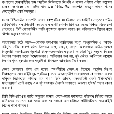
বাংলাদেশ সেনাবাহিনীর নবম পদাতিক ডিভিশনের জিওসি ও সাভার এরিয়ার এরিয়া কমান্ডার
মেজর জেনারেল মো. মঈন খান এবং বিজিএমইএ সভাপতি মাহমুদ হাসান খানের
নেতৃত্বাধীন বোর্ড সদস্যরা।
সভায় বিজিএমইএ সভাপতি বলেন, সাম্প্রতিক সংকটকালে সেনাবাহিনীর নেতৃত্বে গঠিত
যৌথবাহিনীর সময়োপযোগী সহায়তার কারণেই পোশাক শিল্প বড় ধরনের বিপর্যয় থেকে রক্ষা
পেয়েছে। তিনি সেনাবাহিনীর প্রতি কৃতজ্ঞতা প্রকাশ করেন এবং ভবিষ্যতেও শিল্পের পাশে
থাকার অনুরোধ জানান।
আলোচনায় উঠে আসে—পোশাক কারখানার শ্রমিকদের মধ্যে অপ্রাসঙ্গিক ও আইন-
বহির্ভূত দাবির কারণে হঠাৎ উৎপাদন বন্ধ, ভাংচুর, রাস্তা অবরোধসহ আইন-শৃঙ্খলা
বিঘ্নকারী কর্মকাণ্ডের প্রবণতা উদ্বেগজনকভাবে বাড়ছে। এ ছাড়া ‘ঝুট সন্ত্রাস’ নিয়েও
উদ্বেগ প্রকাশ করেন উদ্যোক্তারা। অভিযোগ করা হয়, ঝুট সেক্টরে আধিপত্য কায়েমে
কিশোর গ্যাং ব্যবহার করে সন্ত্রাসীরা শিল্পাঞ্চলে অস্থিরতা তৈরি করছে।
মেজর জেনারেল মঈন খান বলেন, “অর্থনীতির মেরুদণ্ড হিসেবে গার্মেন্টস শিল্পের
নিরাপত্তায় সেনাবাহিনী দৃঢ় প্রতিজ্ঞ। তবে অভ্যন্তরীণ সমস্যাগুলো না সমাধান করলে
বাহ্যিক নিরাপত্তা কার্যকর হবে না।” তিনি জানান, সেনাবাহিনী একটি ‘সিকিউরিটি
মাস্টারপ্ল্যান’ তৈরি করছে এবং ঝুট সমস্যার টেকসই সমাধানে ‘অকশন হাউজ’ গড়ার ভাবনা
রয়েছে।
তিনি বিজিএমইএ’র প্রতি অনুরোধ জানান, বেতন-ভাতা যথাসময়ে পরিশোধ নিশ্চিত করতে
মালিকদের সচেতন করা হোক এবং যে কোনো অনাকাঙ্ক্ষিত পরিস্থিতিতে সেনাবাহিনী
শিল্পের পাশে থাকবে।