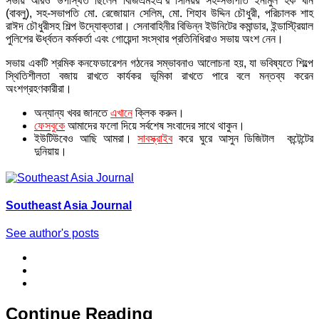
সভায় আরও উপস্থিত ছিলেন বিজিএমইএ’র সিনিয়র সহ-সভাপতি ইনামুল হক খান
(বাবলু), সহ-সভাপতি মো. রেজোয়ান সেলিম, মো. শিহাব উদ্দিন চৌধুরী, পরিচালক শাহ
রাঈদ চৌধুরীসহ শিল্প উদ্যোক্তারা। সেনাবাহিনীর বিভিন্ন ইউনিটের কমান্ডার, ইন্ডাস্ট্রিয়াল
পুলিশের ঊর্ধ্বতন কর্মকর্তা এবং গোয়েন্দা সংস্থার প্রতিনিধিরাও সভায় অংশ নেন।
সভায় একটি শ্রমিক কনফেডারেশন গঠনের সম্ভাবনাও আলোচনা হয়, যা ভবিষ্যতে শিল্পে
স্থিতিশীলতা বজায় রাখতে কার্যকর ভূমিকা রাখতে পারে বলে মন্তব্য করেন
অংশগ্রহণকারীরা।
অন্যান্য খবর জানতে
এখানে
ক্লিক করুন।
ফেসবুকে
আমাদের ফলো দিয়ে সর্বশেষ সংবাদের সাথে থাকুন।
ইউটিউবেও আছি আমরা।
সাবস্ক্রাইব
করে ঘুরে আসুন ডিজিটাল কন্টেন্টের
দুনিয়ায়।
Southeast Asia Journal
See author's posts
Continue Reading