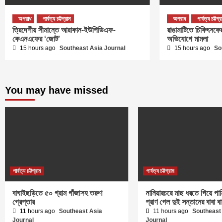
অপরাধ
পার্বত্য চট্টগ্রাম
অপরাধ
পার্বত্য চট্টগ্
ত্রিদেশীয় সীমান্তে আরাকান-ইউপিডিএফ-
রাঙামাটিতে চিকিৎসকের 
কেএনএফের ‘জোট’
অভিযোগে মামলা
15 hours ago
Southeast Asia Journal
15 hours ago
So
You may have missed
পার্বত্য চট্টগ্রাম
পার্বত্য চট্টগ্রাম
বাঘাইছড়িতে ৫০ গ্রাম গাঁজাসহ তরুণ
নানিয়ারচরে মাছ ধরতে গিয়ে পান
গ্রেপ্তার
প্রাণ গেল দুই সন্তানের বাবা ব
11 hours ago
Southeast Asia
11 hours ago
Southeast
Journal
Journal