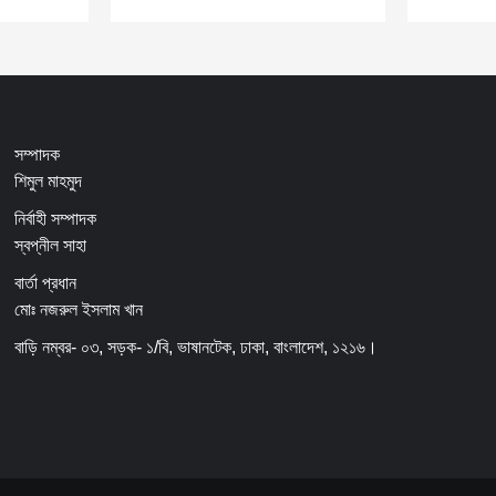
সম্পাদক
শিমুল মাহমুদ
নির্বাহী সম্পাদক
স্বপ্নীল সাহা
বার্তা প্রধান
মোঃ নজরুল ইসলাম খান
বাড়ি নম্বর- ০৩, সড়ক- ১/বি, ভাষানটেক, ঢাকা, বাংলাদেশ, ১২১৬।