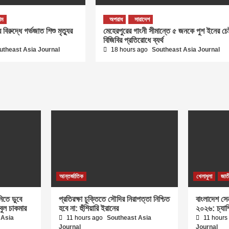
রাম
অপরাধ
সারাদেশ
বিরুদ্ধে গর্ভজাত শিশু মৃত্যুর
মেহেরপুরের গাংনী সীমান্তে ৫ জনকে পুশ ইনের চেষ্
বিজিবির প্রতিরোধে ব্যর্থ
utheast Asia Journal
18 hours ago
Southeast Asia Journal
আন্তর্জাতিক
খেলাধুলা
জাত
িতে ডুবে
প্রতিরক্ষা চুক্তিতে সৌদির নিরাপত্তা নিশ্চিত
বাংলাদেশ সে
াবুল চাকমার
হবে না: হুঁশিয়ারি ইরানের
২০২৬: চ্যাম
 Asia
11 hours ago
Southeast Asia
11 hours
Journal
Journal