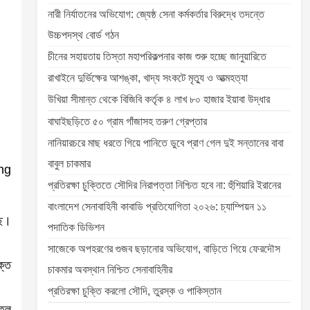
নারী নির্যাতনের অভিযোগ: জ্যেষ্ঠ সেনা কর্মকর্তার বিরুদ্ধে তদন্তে
উচ্চপদস্থ বোর্ড গঠন
চীনের সহায়তায় তিস্তা মহাপরিকল্পনার কাজ শুরু হচ্ছে জানুয়ারিতে
রাখাইনে দুর্ভিক্ষের আশঙ্কা, খাদ্য সংকটে মৃত্যু ও আত্মহত্যা
উখিয়া সীমান্ত থেকে বিজিবি কর্তৃক ৪ লাখ ৮০ হাজার ইয়াবা উদ্ধার
বাঘাইছড়িতে ৫০ গ্রাম গাঁজাসহ তরুণ গ্রেপ্তার
নানিয়ারচরে মাছ ধরতে গিয়ে পানিতে ডুবে প্রাণ গেল দুই সন্তানের বাবা
বাবুল চাকমার
প্রতিরক্ষা চুক্তিতে সৌদির নিরাপত্তা নিশ্চিত হবে না: হুঁশিয়ারি ইরানের
বাংলাদেশ সেনাবাহিনী কাবাডি প্রতিযোগিতা ২০২৬: চ্যাম্পিয়ন ১১
ছে।
পদাতিক ডিভিশন
সাজেকে অপহরণের গুজব ছড়ানোর অভিযোগ, বাড়িতে গিয়ে ফেরদৌস
ক্ত
চাকমার অবস্থান নিশ্চিত সেনাবাহিনীর
প্রতিরক্ষা চুক্তি করলো সৌদি, তুরস্ক ও পাকিস্তান
োতল