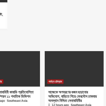
টা,
ীয়
পার্বত্য চট্টগ্রাম
নাবাহিনী কাবাডি প্রতিযোগিতা
সাজেকে অপহরণের গুজব ছড়ানোর
্পিয়ন ১১ পদাতিক ডিভিশন
অভিযোগ, বাড়িতে গিয়ে ফেরদৌস চাকমার
অবস্থান নিশ্চিত সেনাবাহিনীর
 ago
Southeast Asia
12 hours ago
Southeast Asia