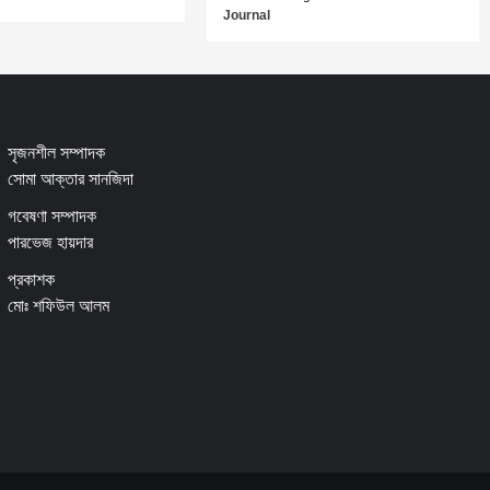
Journal
সৃজনশীল সম্পাদক
সোমা আক্তার সানজিদা
গবেষণা সম্পাদক
পারভেজ হায়দার
প্রকাশক
মোঃ শফিউল আলম