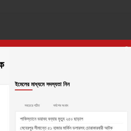
টক
ইমেলের মাধ্যমে সদস্যতা নিন
সবচেয়ে পঠিত
সর্বশেষ সংবাদ
পাকিস্তানে ভয়াবহ বন্যায় মৃত্যু ২৫০ ছাড়াল
মেহেরপুর সীমান্তে ৫১ হাজার মার্কিন ডলারসহ চোরাকারবারী আটক