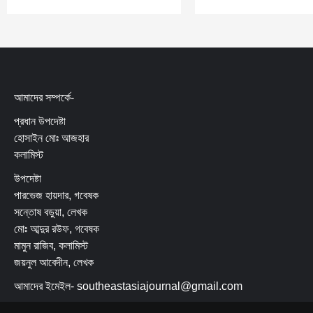
আমাদের সম্পর্কে-
প্রধান উপদেষ্টা
হোসাইন মোঃ আজহার
কলামিস্ট
উপদেষ্টা
পারভেজ হায়দার, গবেষক
সন্তোষ বড়ুয়া, লেখক
মোঃ আব্দুর রউফ, গবেষক
মামুন রাজিব, কলামিস্ট
জয়নুল আবেদীন, লেখক
আমাদের ইমেইল- southeastasiajournal@gmail.com