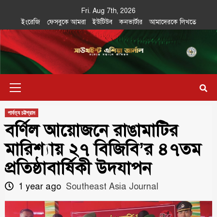
Skip
Fri. Aug 7th, 2026
to
ইংরেজি
ফেসবুকে আমরা
ইউটিউব
কনভার্টার
আমাদেরকে লিখতে
content
Southeast
IN SEARCH OF THE TRUTH
Primary
Asia Journal
Menu
পার্বত্য চট্টগ্রাম
বর্ণিল আয়োজনে রাঙামাটির
মারিশ্যায় ২৭ বিজিবি’র ৪৭তম
প্রতিষ্ঠাবার্ষিকী উদযাপন
1 year ago
Southeast Asia Journal