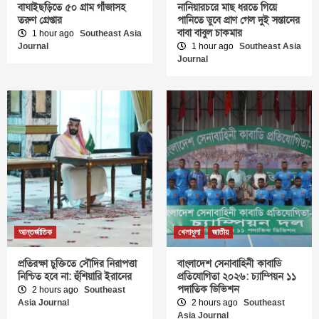
বাঘাইছড়িতে ৫০ গ্রাম গাঁজাসহ
নানিয়ারচরে মাছ ধরতে গিয়ে
তরুণ গ্রেপ্তার
পানিতে ডুবে প্রাণ গেল দুই সন্তানের
বাবা বাবুল চাকমার
1 hour ago
Southeast Asia
Journal
1 hour ago
Southeast Asia
Journal
আন্তর্জাতিক
খেলাধুলা
জাতীয়
প্রতিরক্ষা চুক্তিতে সৌদির নিরাপত্তা
বাংলাদেশ সেনাবাহিনী কাবাডি
নিশ্চিত হবে না: হুঁশিয়ারি ইরানের
প্রতিযোগিতা ২০২৬: চ্যাম্পিয়ন ১১
পদাতিক ডিভিশন
2 hours ago
Southeast
Asia Journal
2 hours ago
Southeast
Asia Journal