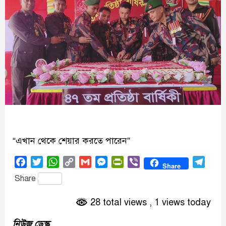
“এখান থেকে শেয়ার করতে পারেন”
Facebook
Twitter
WhatsApp
Copy
Gmail
Messenger
PrintFriendly
Viber
Tele
Share
Link
Share
28 total views
, 1 views today
নিউজ ডেস্ক