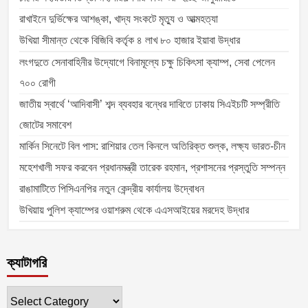
রাখাইনে দুর্ভিক্ষের আশঙ্কা, খাদ্য সংকটে মৃত্যু ও আত্মহত্যা
উখিয়া সীমান্ত থেকে বিজিবি কর্তৃক ৪ লাখ ৮০ হাজার ইয়াবা উদ্ধার
লংগদুতে সেনাবাহিনীর উদ্যোগে বিনামূল্যে চক্ষু চিকিৎসা ক্যাম্প, সেবা পেলেন
৭০০ রোগী
জাতীয় স্বার্থে ‘আদিবাসী’ শব্দ ব্যবহার বন্ধের দাবিতে ঢাকায় সিএইচটি সম্প্রীতি
জোটের সমাবেশ
মার্কিন সিনেটে বিল পাস: রাশিয়ার তেল কিনলে অতিরিক্ত শুল্ক, লক্ষ্য ভারত-চীন
মহেশখালী সফর করবেন প্রধানমন্ত্রী তারেক রহমান, প্রশাসনের প্রস্তুতি সম্পন্ন
রাঙামাটিতে পিসিএনপির নতুন কেন্দ্রীয় কার্যালয় উদ্বোধন
উখিয়ায় পুলিশ ক্যাম্পের ওয়াশরুম থেকে এএসআইয়ের মরদেহ উদ্ধার
ক্যাটাগরি
ক্যাটাগরি