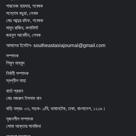
পারভেজ হায়দার, গবেষক
সন্তোষ বড়ুয়া, লেখক
মোঃ আব্দুর রউফ, গবেষক
মামুন রাজিব, কলামিস্ট
জয়নুল আবেদীন, লেখক
আমাদের ইমেইল- southeastasiajournal@gmail.com
সম্পাদক
শিমুল মাহমুদ
নির্বাহী সম্পাদক
স্বপ্নীল সাহা
বার্তা প্রধান
মোঃ নজরুল ইসলাম খান
বাড়ি নম্বর- ০৩, সড়ক- ১/বি, ভাষানটেক, ঢাকা, বাংলাদেশ, ১২১৬।
সৃজনশীল সম্পাদক
সোমা আক্তার সানজিদা