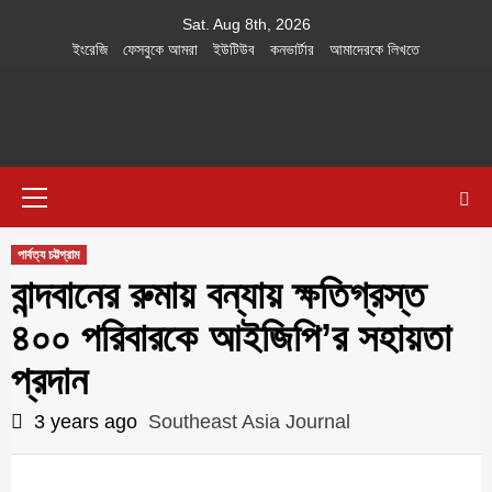
Skip
Sat. Aug 8th, 2026
to
ইংরেজি
ফেসবুকে আমরা
ইউটিউব
কনভার্টার
আমাদেরকে লিখতে
content
Southeast
IN SEARCH OF THE TRUTH
Primary
Asia Journal
Menu
পার্বত্য চট্টগ্রাম
বান্দবানের রুমায় বন্যায় ক্ষতিগ্রস্ত
৪০০ পরিবারকে আইজিপি’র সহায়তা
প্রদান
3 years ago
Southeast Asia Journal