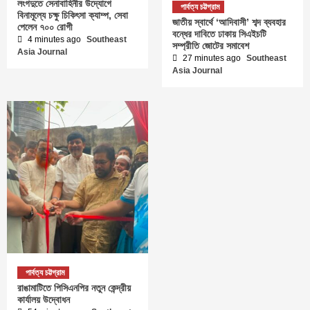
লংগদুতে সেনাবাহিনীর উদ্যোগে
পার্বত্য চট্টগ্রাম
বিনামূল্যে চক্ষু চিকিৎসা ক্যাম্প, সেবা
জাতীয় স্বার্থে ‘আদিবাসী’ শব্দ ব্যবহার
পেলেন ৭০০ রোগী
বন্ধের দাবিতে ঢাকায় সিএইচটি
4 minutes ago
Southeast
সম্প্রীতি জোটের সমাবেশ
Asia Journal
27 minutes ago
Southeast
Asia Journal
পার্বত্য চট্টগ্রাম
রাঙামাটিতে পিসিএনপির নতুন কেন্দ্রীয়
কার্যালয় উদ্বোধন