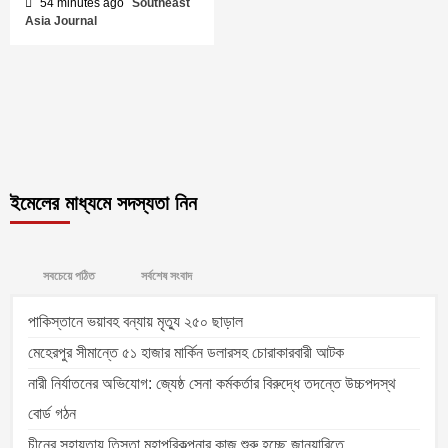
54 minutes ago
Southeast
Asia Journal
ইমেলের মাধ্যমে সদস্যতা নিন
সবচেয়ে পঠিত
সর্বশেষ সংবাদ
পাকিস্তানে ভয়াবহ বন্যায় মৃত্যু ২৫০ ছাড়াল
মেহেরপুর সীমান্তে ৫১ হাজার মার্কিন ডলারসহ চোরাকারবারী আটক
নারী নির্যাতনের অভিযোগ: জ্যেষ্ঠ সেনা কর্মকর্তার বিরুদ্ধে তদন্তে উচ্চপদস্থ
বোর্ড গঠন
চীনের সহায়তায় তিস্তা মহাপরিকল্পনার কাজ শুরু হচ্ছে জানুয়ারিতে