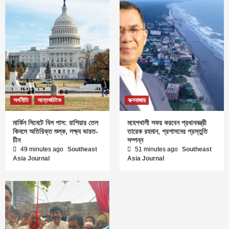
অর্থনীতি
আন্তর্জাতিক
কক্সবাজার
মার্কিন সিনেটে বিল পাস: রাশিয়ার তেল
মহেশখালী সফর করবেন প্রধানমন্ত্রী
কিনলে অতিরিক্ত শুল্ক, লক্ষ্য ভারত-
তারেক রহমান, প্রশাসনের প্রস্তুতি
চীন
সম্পন্ন
49 minutes ago
Southeast
51 minutes ago
Southeast
Asia Journal
Asia Journal