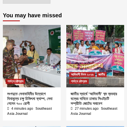
You may have missed
আদিবাসী দিবস ২০২৬
জাতীয়
পার্বত্য চট্টগ্রাম
পার্বত্য চট্টগ্রাম
লংগদুতে সেনাবাহিনীর উদ্যোগে
জাতীয় স্বার্থে ‘আদিবাসী’ শব্দ ব্যবহার
বিনামূল্যে চক্ষু চিকিৎসা ক্যাম্প, সেবা
বন্ধের দাবিতে ঢাকায় সিএইচটি
পেলেন ৭০০ রোগী
সম্প্রীতি জোটের সমাবেশ
4 minutes ago
Southeast
27 minutes ago
Southeast
Asia Journal
Asia Journal