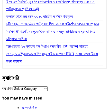
ইসরায়েল ‘অবৈধ’, মুসলিম দেশগুলোকে তাদের বিরুদ্ধে ঐক্যবদ্ধ হতে হবে-
পাকিস্তানের প্রতিরক্ষামন্ত্রী
কানাডা থেকে ছয় মাসে ৩৩২৩ ভারতীয় নাগরিক বহিষ্কার
দক্ষিণ সুদান ও আবেইয়ে শান্তিরক্ষা মিশন এলাকা পরিদর্শনে গেলেন সেনাপ্রধান
‘আদিবাসী’ বিতর্ক’: আন্তর্জাতিক আইন ও পার্বত্য চট্টগ্রামের বাস্তবতা নিয়ে
চট্টগ্রামে সেমিনার
অরুণাচলের ২৭ স্থানের নাম নির্ধারণ করল চীন, পাল্টা পদক্ষেপ ভারতের
লংগদুতে অগ্নিকাণ্ডে ক্ষতিগ্রস্ত পরিবারের পাশে বিজিবি, দেওয়া হলো টিন ও
নগদ সহায়তা
ক্যাটাগরি
ক্যাটাগরি
You may have missed
আন্তর্জাতিক