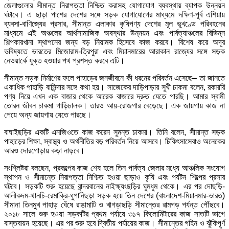
জেলাগুলোর সীমান্ত নিরাপত্তা নিশ্চিত করাসহ যোগাযোগ ব্যবস্থায় ব্যাপক উন্নয়ন
ঘটাবে। এ ছাড়া পাশের দেশের সঙ্গে সড়ক যোগাযোগের মাধ্যমে দক্ষিণ-পূর্ব এশিয়ায়
ব্যবসা-বাণিজ্যের প্রসার, সীমান্ত এলাকার কৃষিপণ্য দেশের মূল ভূখণ্ডে পরিবহনের
মাধ্যমে এই অঞ্চলের আর্থসামাজিক অবস্থার উন্নয়ন এবং পার্বত্যাঞ্চলের বিভিন্ন
শিল্পকারখানা স্থাপনের জন্য বড় নিয়ামক হিসেবে কাজ করবে। বিশেষ করে অদূর
ভবিষ্যতে ভারতের মিজোরাম-ত্রিপুরা এবং মিয়ানমারের আরাকান রাজ্যের সঙ্গে সড়ক
নেওয়ার্কে যুক্ত হওয়ার পথ প্রশস্ত করবে এটি।
সীমান্ত সড়ক নির্মাণের ফলে পাহাড়ের জনজীবনে কী ধরনের পরিবর্তন এসেছে– তা জানতে
একাধিক পাহাড়ি বাসিন্দার সঙ্গে কথা হয়। সাজেকের দাড়িপাড়ার সুখী চাকমা বলেন, রকমারি
পণ্য নিয়ে এখন এক বাজার থেকে আরেক বাজারে দ্রুত যেতে পারছি। আমার স্বামী
তোরন জীবন চাকমা গাড়িচালক। তারও আয়-রোজগার বেড়েছে। এক জায়গায় কাজ না
পেয়ে অন্য জায়গায় যেতে পারছে।
বাঘাইছড়ির একটি এনজিওতে কাজ করেন সুমন্ত চাকমা। তিনি বলেন, সীমান্ত সড়ক
পাহাড়ের শিক্ষা, স্বাস্থ্য ও অর্থনীতির বড় পরিবর্তন নিয়ে আসবে। চিকিৎসাসেবাও অনেকের
আরও দোরগোড়ায় কড়া নাড়বে।
সংশ্লিষ্টরা বলছেন, প্রকল্পের কাজ শেষ হলে তিন পার্বত্য জেলার মধ্যে আঞ্চলিক সংযোগ
স্থাপন ও সীমান্তে নিরাপত্তা নিশ্চিত হওয়া ছাড়াও কৃষি এবং পর্যটন শিল্পের প্রসার
ঘটবে। সড়কটি শুরু হয়েছে বান্দরবানের নাইক্ষ্যংছড়ির ঘুমধুম থেকে। এর পর দোছড়ি-
আলীকদম-থানচি-রেমাক্রি-ধুপানিছড়া সড়ক হয়ে তিন দেশের (বাংলাদেশ-মিয়ানমার-ভারত)
সীমানা তিনমুখ পাহাড় ঘেঁষে রাঙামাটি ও খাগড়াছড়ি সীমান্তের রামগড় পর্যন্ত পৌঁছবে।
২০১৮ সালে শুরু হওয়া সড়কটির প্রথম পর্যায়ে ৩১৭ কিলোমিটারের কাজ সাতটি ভাগে
বাস্তবায়ন হয়েছে। এর পর শুরু হবে দ্বিতীয় পর্যায়ের কাজ। সীমান্তের গহিন ও ঝুঁকিপূর্ণ