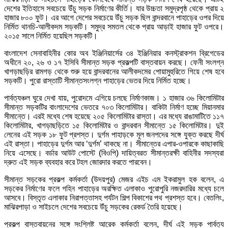
দেশের ইতিহাসে সবচেয়ে উঁচু সড়ক নির্মাণের কীর্তি। যার উচ্চতা সমুদ্রপৃষ্ঠ থেকে প্রায় ২
হাজার ৮০০ ফুট। এর আগে দেশের সবচেয়ে উঁচু সড়ক ছিল বান্দরবানে পাহাড়ের ওপর দিয়ে
নির্মিত থানচি-আলীকদম সড়কটি। সমুদ্র সমতল থেকে প্রায় আড়াই হাজার ফুট ওপরে।
২০১৫ সালে নির্মিত হয়েছিল সড়কটি।
বাংলাদেশ সেনাবাহিনীর কোর অব ইঞ্জিনিয়ার্সের ৩৪ ইঞ্জিনিয়ার কনস্ট্রাকশন ব্রিগেডের
অধীনে ২০, ২৬ ও ১৭ ইসিবি সীমান্ত সড়ক প্রকল্পটি বাস্তবায়ন করছে। ফেনী সংলগ্ন
খাগড়াছড়ির রামগড় থেকে শুরু হয়ে বান্দরবানের আলীকদমের পোয়ামুহুরিতে গিয়ে শেষ হবে
সড়কটি। পুরো রাস্তাটি সীমান্তসংলগ্ন পাহাড়ের ভেতর দিয়ে নির্মিত হচ্ছে।
পার্বত্যঞ্চল ঘুরে দেখা যায়, পুরোদমে এগিয়ে চলছে নির্মাণকাজ। ১ হাজার ৩৬ কিলোমিটার
সীমান্ত সড়কটির বাংলাদেশের ভেতরে ৭০৩ কিলোমিটার। বাকিটা নির্মাণ হচ্ছে মিয়ানমার
সীমান্তে। এরই মধ্যে শেষ হয়েছে ২০৫ কিলোমিটার রাস্তা। এর মধ্যে রাঙামাটিতে ১১৭
কিলোমিটার, খাগড়াছড়িতে ১৫ কিলোমিটার ও বান্দরবান সীমান্তে ১৫ কিলোমিটার। দুই
লেনের এই সড়ক ১৮ ফুট প্রশস্ত। দুর্গম পাহাড়কে মূল জনপদের সঙ্গে যুক্ত করছে দীর্ঘ
এই রাস্তা। পাহাড়ের দুর্গম আর ‘দুর্গম’ থাকছে না। সীমান্তের এপার-ওপারকে কাছাকাছি
নিয়ে এসেছে। বর্ডার আউট পোস্টে (বিওপি) দায়িত্বরত সীমান্তরক্ষী বাহিনীর সদস্যরা
দ্রুত এই সড়ক ব্যবহার করে টহল জোরদার করতে পারবেন।
সীমান্ত সড়কের প্রকল্প কর্মকর্তা (উদয়পুর) মেজর এইচ এম ইকরামুল হক বলেন, এ
সড়কের নির্মাণের ফলে গহিন পাহাড়ের অরক্ষিত এলাকাও পুরোপুরি নজরদারির মধ্যে চলে
আসবে। বিস্তৃত এলাকার নিরাপত্তাসহ পর্যটন শিল্প বিকাশের পথ প্রশস্ত হবে। বেতলিং,
মাঝিরপাড়া ও সাইচলে দেশের সবচেয়ে উঁচু সড়কের রেকর্ড তৈরি হয়েছে।
প্রকল্প বাস্তবায়নের সঙ্গে সংশ্লিষ্ট আরেক কর্মকর্তা বলেন, দীর্ঘ এই সড়ক পার্বত্য