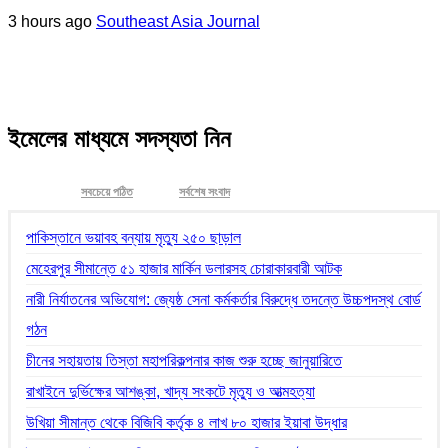
3 hours ago
Southeast Asia Journal
ইমেলের মাধ্যমে সদস্যতা নিন
সবচেয়ে পঠিত
সর্বশেষ সংবাদ
পাকিস্তানে ভয়াবহ বন্যায় মৃত্যু ২৫০ ছাড়াল
মেহেরপুর সীমান্তে ৫১ হাজার মার্কিন ডলারসহ চোরাকারবারী আটক
নারী নির্যাতনের অভিযোগ: জ্যেষ্ঠ সেনা কর্মকর্তার বিরুদ্ধে তদন্তে উচ্চপদস্থ বোর্ড
গঠন
চীনের সহায়তায় তিস্তা মহাপরিকল্পনার কাজ শুরু হচ্ছে জানুয়ারিতে
রাখাইনে দুর্ভিক্ষের আশঙ্কা, খাদ্য সংকটে মৃত্যু ও আত্মহত্যা
উখিয়া সীমান্ত থেকে বিজিবি কর্তৃক ৪ লাখ ৮০ হাজার ইয়াবা উদ্ধার