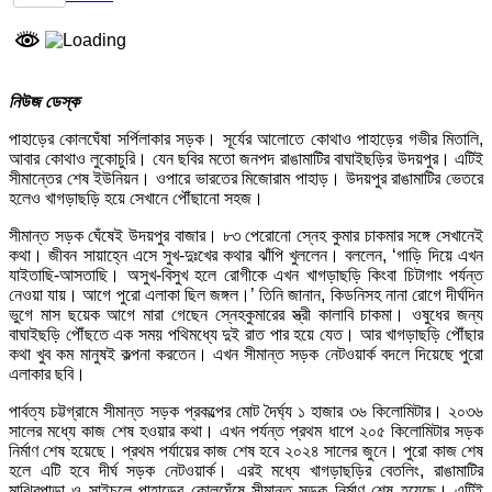
নিউজ ডেস্ক
পাহাড়ের কোলঘেঁষা সর্পিলাকার সড়ক। সূর্যের আলোতে কোথাও পাহাড়ের গভীর মিতালি,
আবার কোথাও লুকোচুরি। যেন ছবির মতো জনপদ রাঙামাটির বাঘাইছড়ির উদয়পুর। এটিই
সীমান্তের শেষ ইউনিয়ন। ওপারে ভারতের মিজোরাম পাহাড়। উদয়পুর রাঙামাটির ভেতরে
হলেও খাগড়াছড়ি হয়ে সেখানে পৌঁছানো সহজ।
সীমান্ত সড়ক ঘেঁষেই উদয়পুর বাজার। ৮৩ পেরোনো স্নেহ কুমার চাকমার সঙ্গে সেখানেই
কথা। জীবন সায়াহ্নে এসে সুখ-দুঃখের কথার ঝাঁপি খুললেন। বললেন, ‘গাড়ি দিয়ে এখন
যাইতাছি-আসতাছি। অসুখ-বিসুখ হলে রোগীকে এখন খাগড়াছড়ি কিংবা চিটাগাং পর্যন্ত
নেওয়া যায়। আগে পুরো এলাকা ছিল জঙ্গল।’ তিনি জানান, কিডনিসহ নানা রোগে দীর্ঘদিন
ভুগে মাস ছয়েক আগে মারা গেছেন স্নেহকুমারের স্ত্রী কালাবি চাকমা। ওষুধের জন্য
বাঘাইছড়ি পৌঁছতে এক সময় পথিমধ্যে দুই রাত পার হয়ে যেত। আর খাগড়াছড়ি পৌঁছার
কথা খুব কম মানুষই কল্পনা করতেন। এখন সীমান্ত সড়ক নেটওয়ার্ক বদলে দিয়েছে পুরো
এলাকার ছবি।
পার্বত্য চট্টগ্রামে সীমান্ত সড়ক প্রকল্পের মোট দৈর্ঘ্য ১ হাজার ৩৬ কিলোমিটার। ২০৩৬
সালের মধ্যে কাজ শেষ হওয়ার কথা। এখন পর্যন্ত প্রথম ধাপে ২০৫ কিলোমিটার সড়ক
নির্মাণ শেষ হয়েছে। প্রথম পর্যায়ের কাজ শেষ হবে ২০২৪ সালের জুনে। পুরো কাজ শেষ
হলে এটি হবে দীর্ঘ সড়ক নেটওয়ার্ক। এরই মধ্যে খাগড়াছড়ির বেতলিং, রাঙামাটির
মাঝিরপাড়া ও সাইচলে পাহাড়ের কোলঘেঁষে সীমান্ত সড়ক নির্মাণ শেষ হয়েছে। এটিই