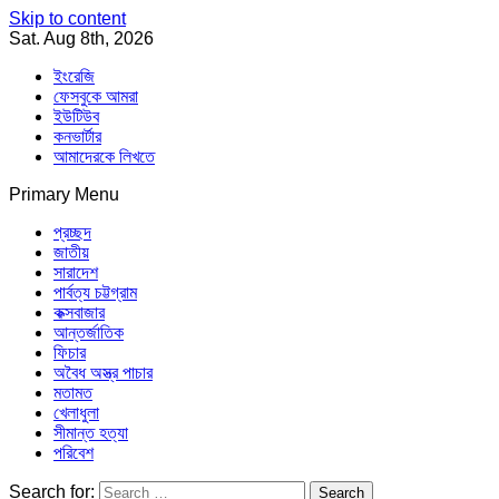
Skip to content
Sat. Aug 8th, 2026
ইংরেজি
ফেসবুকে আমরা
ইউটিউব
কনভার্টার
আমাদেরকে লিখতে
Primary Menu
Southeast Asia Journal
In Search of the Truth
Southeast Asia Journal
প্রচ্ছদ
জাতীয়
সারাদেশ
পার্বত্য চট্টগ্রাম
কক্সবাজার
আন্তর্জাতিক
ফিচার
অবৈধ অস্ত্র পাচার
মতামত
খেলাধুলা
সীমান্ত হত্যা
পরিবেশ
Search for: