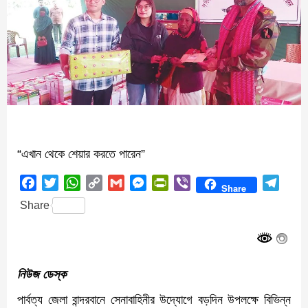
“এখান থেকে শেয়ার করতে পারেন”
Facebook
Twitter
WhatsApp
Copy
Gmail
Messenger
PrintFriendly
Viber
Teleg
Share
Link
Share
নিউজ ডেস্ক
পার্বত্য জেলা বান্দরবানে সেনাবাহিনীর উদ্যোগে বড়দিন উপলক্ষে বিভিন্ন