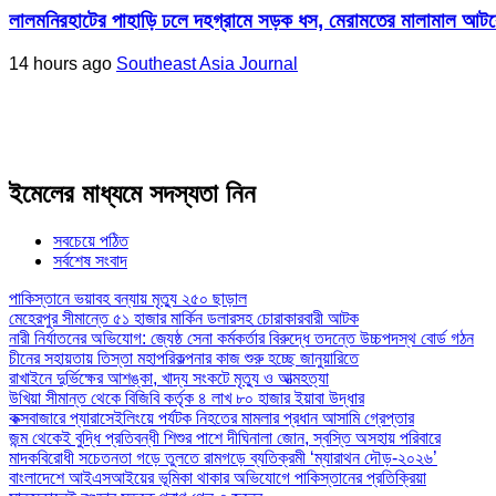
লালমনিরহাটের পাহাড়ি ঢলে দহগ্রামে সড়ক ধস, মেরামতের মালামাল আ
14 hours ago
Southeast Asia Journal
ইমেলের মাধ্যমে সদস্যতা নিন
সবচেয়ে পঠিত
সর্বশেষ সংবাদ
পাকিস্তানে ভয়াবহ বন্যায় মৃত্যু ২৫০ ছাড়াল
মেহেরপুর সীমান্তে ৫১ হাজার মার্কিন ডলারসহ চোরাকারবারী আটক
নারী নির্যাতনের অভিযোগ: জ্যেষ্ঠ সেনা কর্মকর্তার বিরুদ্ধে তদন্তে উচ্চপদস্থ বোর্ড গঠন
চীনের সহায়তায় তিস্তা মহাপরিকল্পনার কাজ শুরু হচ্ছে জানুয়ারিতে
রাখাইনে দুর্ভিক্ষের আশঙ্কা, খাদ্য সংকটে মৃত্যু ও আত্মহত্যা
উখিয়া সীমান্ত থেকে বিজিবি কর্তৃক ৪ লাখ ৮০ হাজার ইয়াবা উদ্ধার
কক্সবাজারে প্যারাসেইলিংয়ে পর্যটক নিহতের মামলার প্রধান আসামি গ্রেপ্তার
জন্ম থেকেই বুদ্ধি প্রতিবন্ধী শিশুর পাশে দীঘিনালা জোন, স্বস্তি অসহায় পরিবারে
মাদকবিরোধী সচেতনতা গড়ে তুলতে রামগড়ে ব্যতিক্রমী ‘ম্যারাথন দৌড়-২০২৬’
বাংলাদেশে আইএসআইয়ের ভূমিকা থাকার অভিযোগে পাকিস্তানের প্রতিক্রিয়া