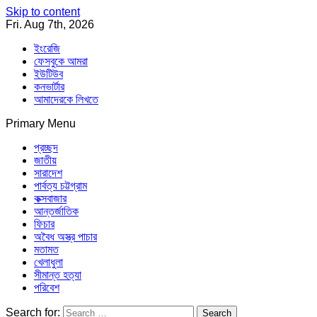
Skip to content
Fri. Aug 7th, 2026
ইংরেজি
ফেসবুকে আমরা
ইউটিউব
কনভার্টার
আমাদেরকে লিখতে
Primary Menu
Southeast Asia Journal
In Search of the Truth
Southeast Asia Journal
প্রচ্ছদ
জাতীয়
সারাদেশ
পার্বত্য চট্টগ্রাম
কক্সবাজার
আন্তর্জাতিক
ফিচার
অবৈধ অস্ত্র পাচার
মতামত
খেলাধুলা
সীমান্ত হত্যা
পরিবেশ
Search for: