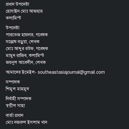
প্রধান উপদেষ্টা
হোসাইন মোঃ আজহার
কলামিস্ট
উপদেষ্টা
পারভেজ হায়দার, গবেষক
সন্তোষ বড়ুয়া, লেখক
মোঃ আব্দুর রউফ, গবেষক
মামুন রাজিব, কলামিস্ট
জয়নুল আবেদীন, লেখক
আমাদের ইমেইল- southeastasiajournal@gmail.com
সম্পাদক
শিমুল মাহমুদ
নির্বাহী সম্পাদক
স্বপ্নীল সাহা
বার্তা প্রধান
মোঃ নজরুল ইসলাম খান