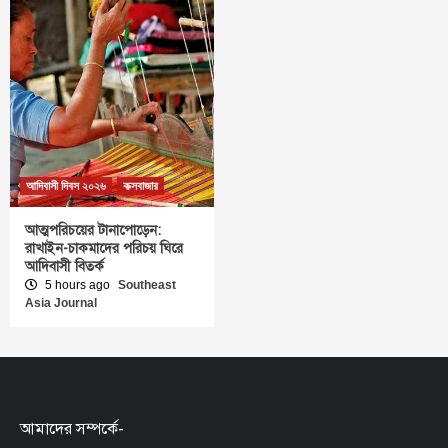
আদিবাসী দিবস ২০২৬
কক্সবাজার
আত্মপরিচয়ের টানাপোড়েন:
রাখাইন-চাকমাদের পরিচয় ঘিরে
আদিবাসী বিতর্ক
5 hours ago
Southeast
Asia Journal
আমাদের সম্পর্কে-