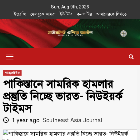
Skip
Sun. Aug 9th, 2026
to
ইংরেজি
ফেসবুকে আমরা
ইউটিউব
কনভার্টার
আমাদেরকে লিখতে
content
Southeast
IN SEARCH OF THE TRUTH
Primary
Asia Journal
Menu
আন্তর্জাতিক
পাকিস্তানে সামরিক হামলার
প্রস্তুতি নিচ্ছে ভারত- নিউইয়র্ক
টাইমস
1 year ago
Southeast Asia Journal