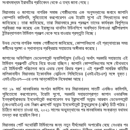
সংবাদমাধ্যম ইরাবতীর প্রতিবেদন থেকে এ তথ্য জানা গেছে।
মিয়ানমার ও জাপানের নাগরিক সমাজ গোষ্ঠীগুলোর এক অনুসন্ধানের জবাবে জাপানি
কোম্পানি কামিগমি, সুমিতোমো করপোরেশন এবং টয়োটা সুশো এই সিদ্ধান্তের কথা
জানিয়েছে। তারা জানিয়েছে, তারা মিয়ানমারে বন্দর প্রকল্পে তাদের কার্যক্রম বিলুপ্তির
প্রক্রিয়া শুরু করেছে এবং ইয়াঙ্গুনের থানলিন টাউনশিপে অবস্থিত থিলাওয়া মাল্টিপারপাস
ইন্টারন্যাশনাল টার্মিনাল প্রকল্প থেকে সরে যাওয়ার প্রস্তুতি নিচ্ছে।
উভয় দেশের নাগরিক সমাজ গোষ্ঠীগুলো জানিয়েছে, কোম্পানিগুলো এই প্রত্যাহারের সময়
কর্মীদের সুরক্ষা ও স্থানান্তর প্রক্রিয়ায় সহায়তার অঙ্গীকার করেছে।
জাপানের অফিশিয়াল ডেভেলপমেন্ট অ্যাসিস্ট্যান্স (ওডিএ) অর্থাৎ সরকারি সহায়তায় এই
টার্মিনাল প্রকল্পটি এগিয়ে নিয়ে যাওয়া হচ্ছিল। জাপানি কোম্পানিগুলোর সঙ্গে যৌথভাবে
এই টার্মিনালটি পরিচালনা করে এভার ফ্লো রিভার গ্রুপ। এই গ্রুপটি সামরিক বাহিনীর
মালিকানাধীন মিয়ানমার ইকোনমিক হোল্ডিংস লিমিটেডের (এমইএইচএল) সঙ্গে যুক্ত।
এমইএইচএল—এর ওপর আন্তর্জাতিক নিষেধাজ্ঞা আছে।
গত ১৯ মার্চ মানবাধিকার সংগঠন জাস্টিস ফর মিয়ানমারসহ সাতটি এনজিও কামিগমি,
সুমিতোমো করপোরেশন, টয়োটা সুশো, সরকারি সহায়তাপ্রাপ্ত জাপান ওভারসিজ
ইনফ্রাস্ট্রাকচার ইনভেস্টমেন্ট করপোরেশন ফর ট্রান্সপোর্ট অ্যান্ড আরবান ডেভেলপমেন্ট
(জেওআইএন) এবং নিপ্পন এক্সপোর্ট অ্যান্ড ইনভেস্টমেন্ট ইন্স্যুরেন্সকে (নেক্সি) চিঠি পাঠায়।
চিঠিতে জানতে চাওয়া হয়, ২০২১ সালের অভ্যুত্থানের পর মানবাধিকার সংক্রান্ত যথাযথ
তদন্ত করা হয়েছিল কিনা।
মিয়ানমার পোর্ট অথোরিটি টার্মিনালের জন্য নতুন দীর্ঘমেয়াদি অপারেটর বেছে নেওয়ার পর