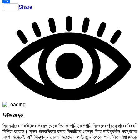
Share
নিউজ ডেস্ক
মিয়ানমারের একটি বন্দর প্রকল্প থেকে তিন জাপানি কোম্পানি নিজেদের প্রত্যাহারের বিষয়টি
নিশ্চিত করেছে। মূলত মানবাধিকার রক্ষার বিষয়টিতে গুরুত্ব দিয়ে দায়িত্বশীল প্রস্থানের
অংশ হিসেবেই এই সিদ্ধান্ত নেওয়া হয়েছে। থাইল্যান্ড থেকে পরিচালিত মিয়ানমারের