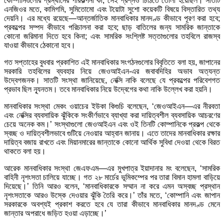
কোম্পানিগুলোর প্রস্থানের পরিকল্পনা কী, সেই প্রশ্নও চিঠিতে তোলা হয়েছিল। সাতটি
এনজিওর মতে, কামিগমি, সুমিতোমো এবং টয়োটা সুশো কয়েকটি বিষয়ে বিস্তারিত তথ্য
দেয়নি। এর মধ্যে রয়েছে—আন্তর্জাতিক মানবাধিকার মানদণ্ড কীভাবে পূরণ করা হবে;
প্রকল্পের সম্পদ কীভাবে পরিচালনা করা হবে; ছাড় বাতিলের জন্য সামরিক জান্তাকে
কোনো জরিমানা দিতে হবে কিনা; এবং সামরিক সংশ্লিষ্ট সত্তাগুলোর তহবিলে রাজস্ব
যাওয়া কীভাবে ঠেকানো হবে।
গত সপ্তাহের বুধবার প্রকাশিত এই মানবাধিকার সংগঠনগুলোর বিবৃতিতে বলা হয়, জাপানের
সরকারি তহবিলের ব্যবহার নিয়ে জেওআইএন-এর জবাবদিহির অভাব অত্যন্ত
উদ্বেগজনক। সাতটি সংস্থা জানিয়েছে, নেক্সি নাকি বলেছে যে প্রকল্পের পরিবেশগত
প্রভাব ছিল ন্যূনতম। তবে মানবাধিকার নিয়ে উদ্বেগের কথা নাকি উল্লেখ করা হয়নি।
মানবাধিকার সংস্থা মেকং ওয়াচের ইউকা কিগুচি বলেছেন, ‘জেওআইএন—এর নীরবতা
এবং নেক্সির ব্যবসায়িক ঝুঁকিকে সংকীর্ণভাবে ব্যাখ্যা করা দায়িত্বশীল ব্যবসায়িক আচরণের
চেয়ে অনেক কম।’ সংস্থাগুলো জেওআইএন এবং ওই তিনটি কোম্পানিকে প্রকল্প থেকে
স্বচ্ছ ও দায়িত্বশীলভাবে গুটিয়ে নেওয়ার আহ্বান জানায়। এতে তাদের মানবাধিকার রক্ষার
দায়িত্ব বজায় রাখতে এবং মিয়ানমারের জান্তাকে কোনো আর্থিক সুবিধা দেওয়া থেকে বিরত
থাকতে বলা হয়।
আরেক মানবাধিকার সংস্থা জেএফএম—এর মুখপাত্র ইয়াদানার মং বলেছেন, ‘সামরিক
বাহিনী নৃশংসতা চালিয়ে যাচ্ছে। গত ২৮ মার্চের ভূমিকম্পের পর তারা বিমান হামলা বাড়িয়ে
দিয়েছে।’ তিনি আরও বলেন, ‘মানবাধিকারকে সম্মান না করে এমন অস্বচ্ছ প্রস্থান
নৃশংসতাকে আরও উস্কে দেওয়ার ঝুঁকি তৈরি করে।’ তাঁর মতে, ‘কোম্পানি এবং জাপান
সরকারকে অবশ্যই প্রকাশ করতে হবে যে তারা কীভাবে মানবাধিকার মানদণ্ড মেনে
জান্তার অপরাধে জড়িত হওয়া এড়াচ্ছে।’