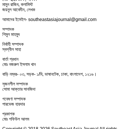
মামুন রাজিব, কলামিস্ট
জয়নুল আবেদীন, লেখক
আমাদের ইমেইল- southeastasiajournal@gmail.com
সম্পাদক
শিমুল মাহমুদ
নির্বাহী সম্পাদক
স্বপ্নীল সাহা
বার্তা প্রধান
মোঃ নজরুল ইসলাম খান
বাড়ি নম্বর- ০৩, সড়ক- ১/বি, ভাষানটেক, ঢাকা, বাংলাদেশ, ১২১৬।
সৃজনশীল সম্পাদক
সোমা আক্তার সানজিদা
গবেষণা সম্পাদক
পারভেজ হায়দার
প্রকাশক
মোঃ শফিউল আলম
Copyright © 2018-2026 Southeast Asia Journal All rights