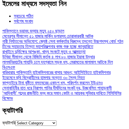
ইমেলের মাধ্যমে সদস্যতা নিন
সবচেয়ে পঠিত
সর্বশেষ সংবাদ
পাকিস্তানে ভয়াবহ বন্যায় মৃত্যু ২৫০ ছাড়াল
মেহেরপুর সীমান্তে ৫১ হাজার মার্কিন ডলারসহ চোরাকারবারী আটক
নারী নির্যাতনের অভিযোগ: জ্যেষ্ঠ সেনা কর্মকর্তার বিরুদ্ধে তদন্তে উচ্চপদস্থ বোর্ড গঠন
চীনের সহায়তায় তিস্তা মহাপরিকল্পনার কাজ শুরু হচ্ছে জানুয়ারিতে
রাখাইনে দুর্ভিক্ষের আশঙ্কা, খাদ্য সংকটে মৃত্যু ও আত্মহত্যা
উখিয়া সীমান্ত থেকে বিজিবি কর্তৃক ৪ লাখ ৮০ হাজার ইয়াবা উদ্ধার
লালমনিরহাটের পাহাড়ি ঢলে দহগ্রামে সড়ক ধস, মেরামতের মালামাল আটকে দিল
বিএসএফ
বারিধারায় পাকিস্তানি হাইকমিশনারের বাসায় আগুন; আইসিইউতে হাইকমিশনার
ইয়েমেনে হুথি বিদ্রোহীদের হামলায় অন্তত ৩০ সৈন্য নিহত
কাপ্তাইয়ে টানা বৃষ্টিতে বসতঘরের একাংশ ধস, পরিদর্শন করলেন ইউএনও
সেনাবাহিনীর হাত ধরে নিরাপদ পানির দীর্ঘদিনের সংকট দূর, উচ্ছ্বসিত পাহাড়বাসী
‘আদিবাসী’ শব্দের রাজনীতি বন্ধ করে সমান কোটা ও আয়কর সুবিধার দাবিতে পিসিসিপির
বিক্ষোভ
ক্যাটাগরি
ক্যাটাগরি