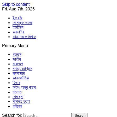
Skip to content
Fri. Aug 7th, 2026
ইংরেজি
ফেসবুকে আমরা
ইউটিউব
কনভার্টার
আমাদেরকে লিখতে
Primary Menu
Southeast Asia Journal
In Search of the Truth
Southeast Asia Journal
প্রচ্ছদ
জাতীয়
সারাদেশ
পার্বত্য চট্টগ্রাম
কক্সবাজার
আন্তর্জাতিক
ফিচার
অবৈধ অস্ত্র পাচার
মতামত
খেলাধুলা
সীমান্ত হত্যা
পরিবেশ
Search for: