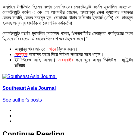
অনুষ্ঠানে উপস্থিত ছিলেন রংপুর সেনানিবাসের লেফটেন্যান্ট কর্নেল মুরসালিন আহম্মেদ,
লেফটেন্যান্ট কর্নেল এ কে এম আলমগীর হোসেন, ওসমানপুর সেনা ক্যাম্পের কমান্ডার
মেজর ফারাবি, মেজর নাজমুল হক, ঘোড়াঘাট থানার অফিসার ইনচার্জ (ওসি) মো. নাজমুল
হকসহ অন্যান্য সামরিক ও বেসামরিক কর্মকর্তারা।
লেফটেন্যান্ট কর্নেল মুরসালিন আহম্মেদ বলেন, “সেনাবাহিনীর সেবামূলক কার্যক্রমের অংশ
হিসেবে ভবিষ্যতেও এ ধরনের উদ্যোগ অব্যাহত থাকবে।”
অন্যান্য খবর জানতে
এখানে
ক্লিক করুন।
ফেসবুকে
আমাদের ফলো দিয়ে সর্বশেষ সংবাদের সাথে থাকুন।
ইউটিউবেও আছি আমরা।
সাবস্ক্রাইব
করে ঘুরে আসুন ডিজিটাল কন্টেন্টের
দুনিয়ায়।
Southeast Asia Journal
See author's posts
Continue Reading