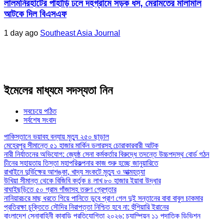
লালমনিরহাটের পাহাড়ি ঢলে দহগ্রামে সড়ক ধস, মেরামতের মালামাল
আটকে দিল বিএসএফ
1 day ago
Southeast Asia Journal
ইমেলের মাধ্যমে সদস্যতা নিন
সবচেয়ে পঠিত
সর্বশেষ সংবাদ
পাকিস্তানে ভয়াবহ বন্যায় মৃত্যু ২৫০ ছাড়াল
মেহেরপুর সীমান্তে ৫১ হাজার মার্কিন ডলারসহ চোরাকারবারী আটক
নারী নির্যাতনের অভিযোগ: জ্যেষ্ঠ সেনা কর্মকর্তার বিরুদ্ধে তদন্তে উচ্চপদস্থ বোর্ড গঠন
চীনের সহায়তায় তিস্তা মহাপরিকল্পনার কাজ শুরু হচ্ছে জানুয়ারিতে
রাখাইনে দুর্ভিক্ষের আশঙ্কা, খাদ্য সংকটে মৃত্যু ও আত্মহত্যা
উখিয়া সীমান্ত থেকে বিজিবি কর্তৃক ৪ লাখ ৮০ হাজার ইয়াবা উদ্ধার
বাঘাইছড়িতে ৫০ গ্রাম গাঁজাসহ তরুণ গ্রেপ্তার
নানিয়ারচরে মাছ ধরতে গিয়ে পানিতে ডুবে প্রাণ গেল দুই সন্তানের বাবা বাবুল চাকমার
প্রতিরক্ষা চুক্তিতে সৌদির নিরাপত্তা নিশ্চিত হবে না: হুঁশিয়ারি ইরানের
বাংলাদেশ সেনাবাহিনী কাবাডি প্রতিযোগিতা ২০২৬: চ্যাম্পিয়ন ১১ পদাতিক ডিভিশন