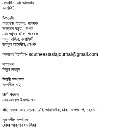
হোসাইন মোঃ আজহার
কলামিস্ট
উপদেষ্টা
পারভেজ হায়দার, গবেষক
সন্তোষ বড়ুয়া, লেখক
মোঃ আব্দুর রউফ, গবেষক
মামুন রাজিব, কলামিস্ট
জয়নুল আবেদীন, লেখক
আমাদের ইমেইল- southeastasiajournal@gmail.com
সম্পাদক
শিমুল মাহমুদ
নির্বাহী সম্পাদক
স্বপ্নীল সাহা
বার্তা প্রধান
মোঃ নজরুল ইসলাম খান
বাড়ি নম্বর- ০৩, সড়ক- ১/বি, ভাষানটেক, ঢাকা, বাংলাদেশ, ১২১৬।
সৃজনশীল সম্পাদক
সোমা আক্তার সানজিদা