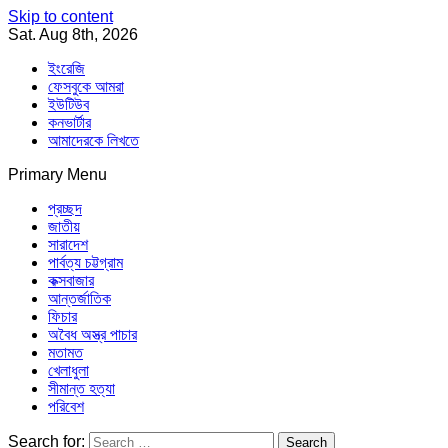
Skip to content
Sat. Aug 8th, 2026
ইংরেজি
ফেসবুকে আমরা
ইউটিউব
কনভার্টার
আমাদেরকে লিখতে
Primary Menu
Southeast Asia Journal
In Search of the Truth
Southeast Asia Journal
প্রচ্ছদ
জাতীয়
সারাদেশ
পার্বত্য চট্টগ্রাম
কক্সবাজার
আন্তর্জাতিক
ফিচার
অবৈধ অস্ত্র পাচার
মতামত
খেলাধুলা
সীমান্ত হত্যা
পরিবেশ
Search for: