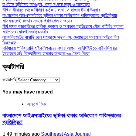
রাখাইনে দুর্ভিক্ষের আশঙ্কা, খাদ্য সংকটে মৃত্যু ও আত্মহত্যা
উখিয়া সীমান্ত থেকে বিজিবি কর্তৃক ৪ লাখ ৮০ হাজার ইয়াবা উদ্ধার
বাংলাদেশে আইএসআইয়ের ভূমিকা থাকার অভিযোগে পাকিস্তানের প্রতিক্রিয়া
সাতসকালেই বগুড়ার সড়কে প্রাণ গেল ৩ জনের
শীর্ষ মাদক কারবারিদের তালিকা প্রকাশ ও অপহরণ প্রতিরোধে যৌথ বাহিনীর ক্যাম্প
স্থাপনের ঘোষণা স্বরাষ্ট্রমন্ত্রীর
লালমনিরহাটের পাহাড়ি ঢলে দহগ্রামে সড়ক ধস, মেরামতের মালামাল আটকে দিল
বিএসএফ
বারিধারায় পাকিস্তানি হাইকমিশনারের বাসায় আগুন; আইসিইউতে হাইকমিশনার
ইয়েমেনে হুথি বিদ্রোহীদের হামলায় অন্তত ৩০ সৈন্য নিহত
ক্যাটাগরি
ক্যাটাগরি
You may have missed
আন্তর্জাতিক
বাংলাদেশে আইএসআইয়ের ভূমিকা থাকার অভিযোগে পাকিস্তানের
প্রতিক্রিয়া
49 minutes ago
Southeast Asia Journal