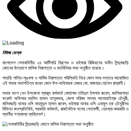
নিউজ ডেস্ক
বাংলাদেশ সেনাবাহিনীর ২৪ আর্টিলারি ব্রিগেড ও গুইমারা রিজিয়নের অধীন সিন্দুকছড়ি
জোনের উদ্যোগে মাসিক নিরাপত্তা ও মতবিনিময় সভা অনুষ্ঠিত হয়েছে।
পাহাড়ি শান্তি-শৃঙ্খলা ও সার্বিক নিরাপত্তা পরিস্থিতি নিয়ে জোন সদর দপ্তরে আয়োজিত
এই সভায় সভাপতিত্ব করেন জোন উপ-অধিনায়ক মেজর মো. মাজহার হোসেন রাব্বানী।
সভায় অংশ নেন উপজেলা স্বাস্থ্য কর্মকর্তা মোহাম্মদ তহিদুল ইসলাম রুবেল, জালিয়াপাড়া
ফরেস্ট অফিসার মহসিন হাসান তালুকদার, জেলা পরিষদ সদস্য সাথোয়াইপ্রু চৌধুরী,
মানিকছড়ি থানার ওসি মাহমুদুল হাসান রুবেল, গুইমারা থানার ওসি এনামুল হক চৌধুরীসহ
বিভিন্ন জনপ্রতিনিধি, সরকারি কর্মকর্তা, রাজনৈতিক দলের নেতাকর্মী, হেডম্যা-কারবারি ও
স্থানীয় গণ্যমান্য ব্যক্তিবর্গ।