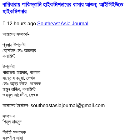
বারিধারায় পাকিস্তানি হাইকমিশনারের বাসায় আগুন; আইসিইউতে
হাইকমিশনার
12 hours ago
Southeast Asia Journal
আমাদের সম্পর্কে-
প্রধান উপদেষ্টা
হোসাইন মোঃ আজহার
কলামিস্ট
উপদেষ্টা
পারভেজ হায়দার, গবেষক
সন্তোষ বড়ুয়া, লেখক
মোঃ আব্দুর রউফ, গবেষক
মামুন রাজিব, কলামিস্ট
জয়নুল আবেদীন, লেখক
আমাদের ইমেইল- southeastasiajournal@gmail.com
সম্পাদক
শিমুল মাহমুদ
নির্বাহী সম্পাদক
স্বপ্নীল সাহা