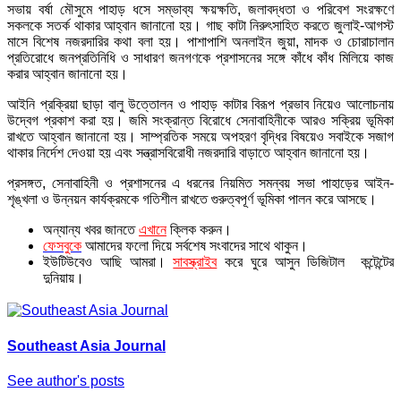
সভায় বর্ষা মৌসুমে পাহাড় ধসে সম্ভাব্য ক্ষয়ক্ষতি, জলাবদ্ধতা ও পরিবেশ সংরক্ষণে
সকলকে সতর্ক থাকার আহ্বান জানানো হয়। গাছ কাটা নিরুৎসাহিত করতে জুলাই-আগস্ট
মাসে বিশেষ নজরদারির কথা বলা হয়। পাশাপাশি অনলাইন জুয়া, মাদক ও চোরাচালান
প্রতিরোধে জনপ্রতিনিধি ও সাধারণ জনগণকে প্রশাসনের সঙ্গে কাঁধে কাঁধ মিলিয়ে কাজ
করার আহ্বান জানানো হয়।
আইনি প্রক্রিয়া ছাড়া বালু উত্তোলন ও পাহাড় কাটার বিরূপ প্রভাব নিয়েও আলোচনায়
উদ্বেগ প্রকাশ করা হয়। জমি সংক্রান্ত বিরোধে সেনাবাহিনীকে আরও সক্রিয় ভূমিকা
রাখতে আহ্বান জানানো হয়। সাম্প্রতিক সময়ে অপহরণ বৃদ্ধির বিষয়েও সবাইকে সজাগ
থাকার নির্দেশ দেওয়া হয় এবং সন্ত্রাসবিরোধী নজরদারি বাড়াতে আহ্বান জানানো হয়।
প্রসঙ্গত, সেনাবাহিনী ও প্রশাসনের এ ধরনের নিয়মিত সমন্বয় সভা পাহাড়ের আইন-
শৃঙ্খলা ও উন্নয়ন কার্যক্রমকে গতিশীল রাখতে গুরুত্বপূর্ণ ভূমিকা পালন করে আসছে।
অন্যান্য খবর জানতে
এখানে
ক্লিক করুন।
ফেসবুকে
আমাদের ফলো দিয়ে সর্বশেষ সংবাদের সাথে থাকুন।
ইউটিউবেও আছি আমরা।
সাবস্ক্রাইব
করে ঘুরে আসুন ডিজিটাল কন্টেন্টের
দুনিয়ায়।
Southeast Asia Journal
See author's posts