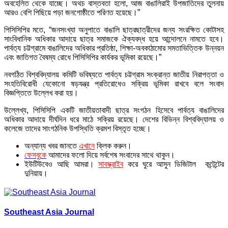
অবহেলিত থেকে যাচ্ছে। অথচ বাস্তবতা হলো, আজ বাঙালিরাই উপজাতিদের তুলনায়
আরও বেশি পিছিয়ে পড়া জনগোষ্ঠীতে পরিণত হয়েছে।”
পিসিসিপির মতে, “জনসংখ্যা অনুপাতে বাঙালি ছাত্রছাত্রীদের জন্য সংরক্ষিত কোটাসহ
সাংবিধানিক অধিকার আদায়ে ছাত্র সমাজকে ঐক্যবদ্ধ হয়ে আন্দোলনে নামতে হবে।
পার্বত্য চট্টগ্রামে বাঙালিদের অধিকার প্রতিষ্ঠা, শিক্ষা-অবকাঠামোর সমতাভিত্তিক উন্নয়ন
এবং জাতিগত বৈষম্য রোধে পিসিসিপির কার্যকর ভূমিকা রয়েছে।”
নবগঠিত বিশ্ববিদ্যালয় কমিটি ভবিষ্যতে পার্বত্য চট্টগ্রাম সংক্রান্ত জাতীয় নিরাপত্তা ও
সংহতিবিরোধী যেকোনো ষড়যন্ত্র প্রতিরোধেও সক্রিয় ভূমিকা রাখবে বলে সংবাদ
বিজ্ঞপ্তিতে উল্লেখ করা হয়।
উল্লেখ্য, পিসিসিপি একটি জাতীয়তাবাদী ছাত্র সংগঠন হিসেবে পার্বত্য বাঙালিদের
অধিকার আদায়ে দীর্ঘদিন ধরে মাঠে সক্রিয় রয়েছে। দেশের বিভিন্ন বিশ্ববিদ্যালয় ও
কলেজে তাদের সাংগঠনিক উপস্থিতি ক্রমশ বিস্তৃত হচ্ছে।
অন্যান্য খবর জানতে
এখানে
ক্লিক করুন।
ফেসবুকে
আমাদের ফলো দিয়ে সর্বশেষ সংবাদের সাথে থাকুন।
ইউটিউবেও আছি আমরা।
সাবস্ক্রাইব
করে ঘুরে আসুন ডিজিটাল কন্টেন্টের
দুনিয়ায়।
Southeast Asia Journal