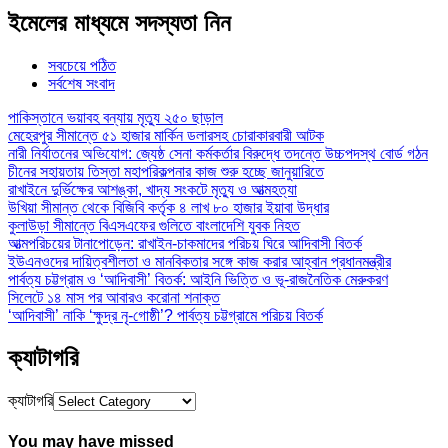
ইমেলের মাধ্যমে সদস্যতা নিন
সবচেয়ে পঠিত
সর্বশেষ সংবাদ
পাকিস্তানে ভয়াবহ বন্যায় মৃত্যু ২৫০ ছাড়াল
মেহেরপুর সীমান্তে ৫১ হাজার মার্কিন ডলারসহ চোরাকারবারী আটক
নারী নির্যাতনের অভিযোগ: জ্যেষ্ঠ সেনা কর্মকর্তার বিরুদ্ধে তদন্তে উচ্চপদস্থ বোর্ড গঠন
চীনের সহায়তায় তিস্তা মহাপরিকল্পনার কাজ শুরু হচ্ছে জানুয়ারিতে
রাখাইনে দুর্ভিক্ষের আশঙ্কা, খাদ্য সংকটে মৃত্যু ও আত্মহত্যা
উখিয়া সীমান্ত থেকে বিজিবি কর্তৃক ৪ লাখ ৮০ হাজার ইয়াবা উদ্ধার
কুলাউড়া সীমান্তে বিএসএফের গুলিতে বাংলাদেশি যুবক নিহত
আত্মপরিচয়ের টানাপোড়েন: রাখাইন-চাকমাদের পরিচয় ঘিরে আদিবাসী বিতর্ক
ইউএনওদের দায়িত্বশীলতা ও মানবিকতার সঙ্গে কাজ করার আহ্বান প্রধানমন্ত্রীর
পার্বত্য চট্টগ্রাম ও ‘আদিবাসী’ বিতর্ক: আইনি ভিত্তি ও ভূ-রাজনৈতিক মেরুকরণ
সিলেটে ১৪ মাস পর আবারও করোনা শনাক্ত
‘আদিবাসী’ নাকি ‘ক্ষুদ্র নৃ-গোষ্ঠী’? পার্বত্য চট্টগ্রামে পরিচয় বিতর্ক
ক্যাটাগরি
ক্যাটাগরি
You may have missed