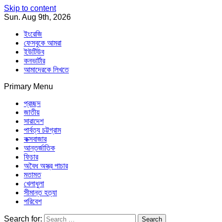
Skip to content
Sun. Aug 9th, 2026
ইংরেজি
ফেসবুকে আমরা
ইউটিউব
কনভার্টার
আমাদেরকে লিখতে
Primary Menu
Southeast Asia Journal
In Search of the Truth
Southeast Asia Journal
প্রচ্ছদ
জাতীয়
সারাদেশ
পার্বত্য চট্টগ্রাম
কক্সবাজার
আন্তর্জাতিক
ফিচার
অবৈধ অস্ত্র পাচার
মতামত
খেলাধুলা
সীমান্ত হত্যা
পরিবেশ
Search for: