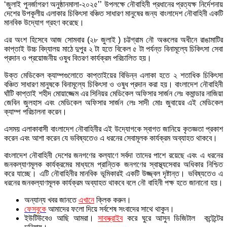
‘জুলাই পুনর্জাগরণ অনুষ্ঠানমালা-২০২৫’’ উপলক্ষে নৌবাহিনী প্রধানের প্রত্যক্ষ নির্দেশনায়
দেশের উপকূলীয় এলাকার চিকিৎসা বঞ্চিত সাধারণ মানুষের জন্য বাংলাদেশ নৌবাহিনী একটি
মানবিক উদ্যোগ গ্রহণ করেছে।
এর অংশ হিসেবে আজ সোমবার (২৮ জুলাই ) চট্টগ্রাম নৌ অঞ্চলের অধীনে রাঙামাটির
কাপ্তাই উচ্চ বিদ্যালয় মাঠে দুপুর ২ টা হতে বিকেল ৫ টা পর্যন্ত বিনামূল্যে চিকিৎসা সেবা
প্রদান ও প্রয়োজনীয় ওষুধ বিতরণ কার্যক্রম পরিচালিত হয়।
উক্ত মেডিকেল ক্যাম্পগুলোতে কাপ্তাইয়ের বিভিন্ন এলাকা হতে ২ শতাধিক চিকিৎসা
বঞ্চিত সাধারণ মানুষকে বিনামূল্যে চিকিৎসা ও ওষুধ প্রদান করা হয়। বাংলাদেশ নৌবাহিনী
ঘাঁটি কাপ্তাই শহীদ মোয়াজ্জেম এর সিনিয়র মেডিকেল অফিসার সার্জন লেঃ কমান্ডার নাজিয়া
জেবিন জুলহাস এবং মেডিকেল অফিসার সার্জন লেঃ সাদী মোঃ জুবায়ের এই মেডিকেল
ক্যাম্প পরিচালনা করেন।
এসময় এলাকাবাসী বাংলাদেশ নৌবাহিনীর এই উদ্যোগকে স্বাগত জানিয়ে কৃতজ্ঞতা প্রকাশ
করেন এবং আশা করেন যে ভবিষ্যতেও এ ধরনের সেবামূলক কার্যক্রম অব্যাহত থাকবে।
বাংলাদেশ নৌবাহিনী দেশের জনগণের কল্যাণে সর্বদা তাদের পাশে রয়েছে এবং এ ধরনের
জনকল্যাণমূলক কার্যক্রমের মাধ্যমে প্রান্তিক জনগণের স্বাস্থ্যসেবার অধিকার নিশ্চিত
করে যাচ্ছে। এটি নৌবাহিনীর মানবিক ভূমিকারই একটি উজ্জ্বল দৃষ্টান্ত। ভবিষ্যতেও এ
ধরনের জনকল্যাণমূলক কার্যক্রম অব্যাহত থাকবে বলে নৌ বাহিনী পক্ষ হতে জানানো হয়।
অন্যান্য খবর জানতে
এখানে
ক্লিক করুন।
ফেসবুকে
আমাদের ফলো দিয়ে সর্বশেষ সংবাদের সাথে থাকুন।
ইউটিউবেও আছি আমরা।
সাবস্ক্রাইব
করে ঘুরে আসুন ডিজিটাল কন্টেন্টের