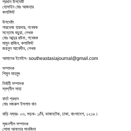
প্রধান উপদেষ্টা
হোসাইন মোঃ আজহার
কলামিস্ট
উপদেষ্টা
পারভেজ হায়দার, গবেষক
সন্তোষ বড়ুয়া, লেখক
মোঃ আব্দুর রউফ, গবেষক
মামুন রাজিব, কলামিস্ট
জয়নুল আবেদীন, লেখক
আমাদের ইমেইল- southeastasiajournal@gmail.com
সম্পাদক
শিমুল মাহমুদ
নির্বাহী সম্পাদক
স্বপ্নীল সাহা
বার্তা প্রধান
মোঃ নজরুল ইসলাম খান
বাড়ি নম্বর- ০৩, সড়ক- ১/বি, ভাষানটেক, ঢাকা, বাংলাদেশ, ১২১৬।
সৃজনশীল সম্পাদক
সোমা আক্তার সানজিদা