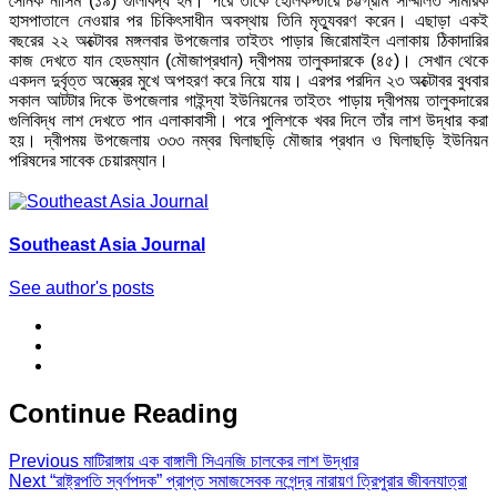
সৈনিক নাসিম (১৯) গুলিবিদ্ধ হন। পরে তাকে হেলিকপ্টারে চট্টগ্রাম সম্মিলিত সামরিক
হাসপাতালে নেওয়ার পর চিকিৎসাধীন অবস্থায় তিনি মৃত্যুবরণ করেন। এছাড়া একই
বছরের ২২ অক্টোবর মঙ্গলবার উপজেলার তাইতং পাড়ার জিরোমাইল এলাকায় ঠিকাদারির
কাজ দেখতে যান হেডম্যান (মৌজাপ্রধান) দ্বীপময় তালুকদারকে (৪৫)। সেখান থেকে
একদল দুর্বৃত্ত অস্ত্রের মুখে অপহরণ করে নিয়ে যায়। এরপর পরদিন ২৩ অক্টোবর বুধবার
সকাল আটটার দিকে উপজেলার গাইন্দ্যা ইউনিয়নের তাইতং পাড়ায় দ্বীপময় তালুকদারের
গুলিবিদ্ধ লাশ দেখতে পান এলাকাবাসী। পরে পুলিশকে খবর দিলে তাঁর লাশ উদ্ধার করা
হয়। দ্বীপময় উপজেলায় ৩৩৩ নম্বর ঘিলাছড়ি মৌজার প্রধান ও ঘিলাছড়ি ইউনিয়ন
পরিষদের সাবেক চেয়ারম্যান।
Southeast Asia Journal
See author's posts
Continue Reading
Previous
মাটিরাঙ্গায় এক বাঙ্গালী সিএনজি চালকের লাশ উদ্ধার
Next
“রাষ্ট্রপতি স্বর্ণপদক” প্রাপ্ত সমাজসেবক নগেন্দ্র নারায়ণ ত্রিপুরার জীবনযাত্রা