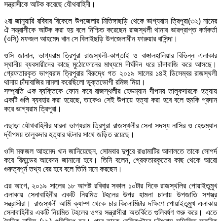
সন্ত্রাসীকে আটক করেছে যৌথবাহিনী।
২রা জানুয়ারি রবিবার বিকেলে উপজেলার মিতিঙ্গাছড়ি থেকে ভাগ্যরাম ত্রিপুরা(৩২) নামের
ঐ সন্ত্রাসীকে আটক করা হয় বলে নিশ্চিত করেছেন রাজস্থলী থানার ভারপ্রাপ্ত কর্মকর্তা
(ওসি) মফজল আহমেদ খান সে বিলাইছড়ি উপজেলাধীন ফারুয়ার বাসিন্দা।
ওসি জানান, ভাগ্যরাম ত্রিপুরা রাজস্থলী-কাপ্তাই ও বাঙ্গালহালিয়ার বিভিন্ন এলাকার
স্থানীয় ব্যবসায়ীদের কাছে মুঠোফোনের মাধ্যমে দীর্ঘদিন ধরে চাঁদাবাজি করে আসছে।
গ্রেফতারকৃত ভাগ্যরাম ত্রিপুরার বিরুদ্ধে গত ২০১৯ সালের ১৪ই ডিসেম্বর রাজস্থলী
থানায় চাঁদাবাজির মামলা করেছিলো ভূক্তভোগী রমিজ মিয়া।
সম্প্রতি এক ব্যক্তিকে ফোন করে রাজস্থলীর হেডম্যান দীপময় তালুকদারকে হত্যায়
একটি গুলি ব্যবহার করা হয়েছে, তাকেও সেই উপায়ে হত্যা করা হবে বলে হুমকি প্রদান
করে ভাগ্যরাম ত্রিপুরা।
এছাড়া যৌথবাহিনীর ধারনা ভাগ্যরাম ত্রিপুরা রাজস্থলীর সেনা সদস্য নাসির ও হেডম্যান
দ্বীপময় তালুকদার হত্যার ঘটনার সাথে জড়িত রয়েছে।
ওসি মফজল আহমেদ খান জানিয়েছেন, সোমবার দুপুরে রাঙামাটির আদালতে তাকে সোপর্দ
করে রিমান্ডের আবেদন জানানো হবে। তিনি বলেন, গ্রেফতারকৃতের কাছ থেকে আরো
গুরুত্বপূর্ন তথ্য বের হবে বলে তিনি মনে করছেন।
এর আগে, ২০১৯ সালের ১৮ আগষ্ট রবিবার সকাল ১০টার দিকে রাজস্থলির পোয়াইতুমুখ
এলাকায় সেনাবাহিনীর একটি নিয়মিত টহলের উপর হামলা চালায় উপজাতি সশস্ত্র
সন্ত্রাসীরা। রাজস্থলী আর্মি ক্যাম্প থেকে চার কিলোমিটার দক্ষিণে পোয়াইতুমুখ এলাকায়
সেনাবাহিনীর একটি নিয়মিত টহলের ওপর সন্ত্রাসীরা অতর্কিতে গুলিবর্ষণ শুরু করে। এতে