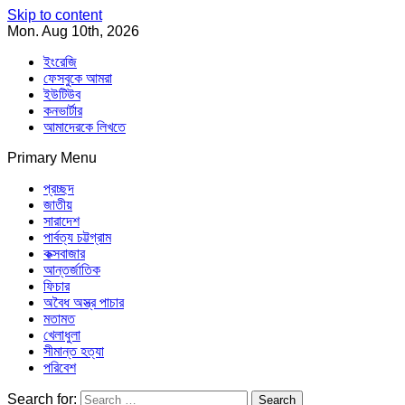
Skip to content
Mon. Aug 10th, 2026
ইংরেজি
ফেসবুকে আমরা
ইউটিউব
কনভার্টার
আমাদেরকে লিখতে
Primary Menu
Southeast Asia Journal
In Search of the Truth
Southeast Asia Journal
প্রচ্ছদ
জাতীয়
সারাদেশ
পার্বত্য চট্টগ্রাম
কক্সবাজার
আন্তর্জাতিক
ফিচার
অবৈধ অস্ত্র পাচার
মতামত
খেলাধুলা
সীমান্ত হত্যা
পরিবেশ
Search for: