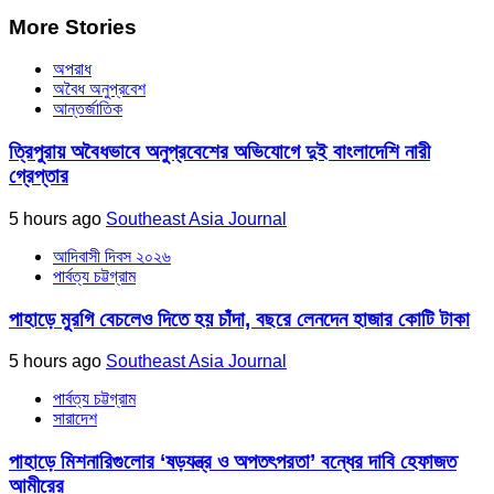
More Stories
অপরাধ
অবৈধ অনুপ্রবেশ
আন্তর্জাতিক
ত্রিপুরায় অবৈধভাবে অনুপ্রবেশের অভিযোগে দুই বাংলাদেশি নারী
গ্রেপ্তার
5 hours ago
Southeast Asia Journal
আদিবাসী দিবস ২০২৬
পার্বত্য চট্টগ্রাম
পাহাড়ে মুরগি বেচলেও দিতে হয় চাঁদা, বছরে লেনদেন হাজার কোটি টাকা
5 hours ago
Southeast Asia Journal
পার্বত্য চট্টগ্রাম
সারাদেশ
পাহাড়ে মিশনারিগুলোর ‘ষড়যন্ত্র ও অপতৎপরতা’ বন্ধের দাবি হেফাজত
আমীরের