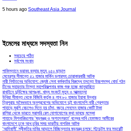
5 hours ago
Southeast Asia Journal
ইমেলের মাধ্যমে সদস্যতা নিন
সবচেয়ে পঠিত
সর্বশেষ সংবাদ
পাকিস্তানে ভয়াবহ বন্যায় মৃত্যু ২৫০ ছাড়াল
মেহেরপুর সীমান্তে ৫১ হাজার মার্কিন ডলারসহ চোরাকারবারী আটক
নারী নির্যাতনের অভিযোগ: জ্যেষ্ঠ সেনা কর্মকর্তার বিরুদ্ধে তদন্তে উচ্চপদস্থ বোর্ড গঠন
চীনের সহায়তায় তিস্তা মহাপরিকল্পনার কাজ শুরু হচ্ছে জানুয়ারিতে
রাখাইনে দুর্ভিক্ষের আশঙ্কা, খাদ্য সংকটে মৃত্যু ও আত্মহত্যা
উখিয়া সীমান্ত থেকে বিজিবি কর্তৃক ৪ লাখ ৮০ হাজার ইয়াবা উদ্ধার
ত্রিপুরায় অবৈধভাবে অনুপ্রবেশের অভিযোগে দুই বাংলাদেশি নারী গ্রেপ্তার
পাহাড়ে মুরগি বেচলেও দিতে হয় চাঁদা, বছরে লেনদেন হাজার কোটি টাকা
রাশিয়া থেকে ভারতে সরাসরি রেল যোগাযোগের কথা ভাবছে মস্কো
পাহাড়ে মিশনারিগুলোর ‘ষড়যন্ত্র ও অপতৎপরতা’ বন্ধের দাবি হেফাজত আমীরের
বাংলাদেশে ঢুকে আখ চুরির সময় ভারতীয় নাগরিক আটক
‘আদিবাসী’ স্বীকৃতির দাবির আড়ালে বিচ্ছিন্নতার ষড়যন্ত্র চলছে: স্টুডেন্টস ফর সভরেন্টি