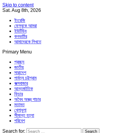
Skip to content
Sat. Aug 8th, 2026
ইংরেজি
ফেসবুকে আমরা
ইউটিউব
কনভার্টার
আমাদেরকে লিখতে
Primary Menu
Southeast Asia Journal
In Search of the Truth
Southeast Asia Journal
প্রচ্ছদ
জাতীয়
সারাদেশ
পার্বত্য চট্টগ্রাম
কক্সবাজার
আন্তর্জাতিক
ফিচার
অবৈধ অস্ত্র পাচার
মতামত
খেলাধুলা
সীমান্ত হত্যা
পরিবেশ
Search for: