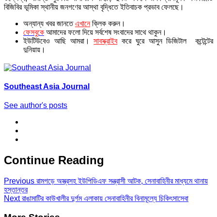
বিজিবির ভূমিকা স্থানীয় জনগণের আস্থা বৃদ্ধিতে ইতিবাচক প্রভাব ফেলছে।
অন্যান্য খবর জানতে
এখানে
ক্লিক করুন।
ফেসবুকে
আমাদের ফলো দিয়ে সর্বশেষ সংবাদের সাথে থাকুন।
ইউটিউবেও আছি আমরা।
সাবস্ক্রাইব
করে ঘুরে আসুন ডিজিটাল কন্টেন্টের
দুনিয়ায়।
Southeast Asia Journal
See author's posts
Continue Reading
Previous
রামগড়ে অস্ত্রসহ ইউপিডিএফ সন্ত্রাসী আটক, সেনাবাহিনীর মাধ্যমে থানায়
হস্তান্তর
Next
রাঙামাটির কাউখালীর দুর্গম এলাকায় সেনাবাহিনীর বিনামূল্যে চিকিৎসাসেবা