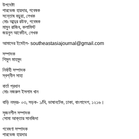
উপদেষ্টা
পারভেজ হায়দার, গবেষক
সন্তোষ বড়ুয়া, লেখক
মোঃ আব্দুর রউফ, গবেষক
মামুন রাজিব, কলামিস্ট
জয়নুল আবেদীন, লেখক
আমাদের ইমেইল- southeastasiajournal@gmail.com
সম্পাদক
শিমুল মাহমুদ
নির্বাহী সম্পাদক
স্বপ্নীল সাহা
বার্তা প্রধান
মোঃ নজরুল ইসলাম খান
বাড়ি নম্বর- ০৩, সড়ক- ১/বি, ভাষানটেক, ঢাকা, বাংলাদেশ, ১২১৬।
সৃজনশীল সম্পাদক
সোমা আক্তার সানজিদা
গবেষণা সম্পাদক
পারভেজ হায়দার