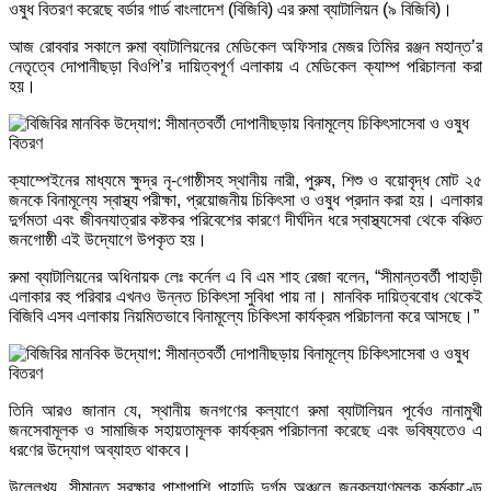
ওষুধ বিতরণ করেছে বর্ডার গার্ড বাংলাদেশ (বিজিবি) এর রুমা ব্যাটালিয়ন (৯ বিজিবি)।
আজ রোববার সকালে রুমা ব্যাটালিয়নের মেডিকেল অফিসার মেজর তিমির রঞ্জন মহান্ত’র
নেতৃত্বে দোপানীছড়া বিওপি’র দায়িত্বপূর্ণ এলাকায় এ মেডিকেল ক্যাম্প পরিচালনা করা
হয়।
ক্যাম্পেইনের মাধ্যমে ক্ষুদ্র নৃ-গোষ্ঠীসহ স্থানীয় নারী, পুরুষ, শিশু ও বয়োবৃদ্ধ মোট ২৫
জনকে বিনামূল্যে স্বাস্থ্য পরীক্ষা, প্রয়োজনীয় চিকিৎসা ও ওষুধ প্রদান করা হয়। এলাকার
দুর্গমতা এবং জীবনযাত্রার কষ্টকর পরিবেশের কারণে দীর্ঘদিন ধরে স্বাস্থ্যসেবা থেকে বঞ্চিত
জনগোষ্ঠী এই উদ্যোগে উপকৃত হয়।
রুমা ব্যাটালিয়নের অধিনায়ক লেঃ কর্নেল এ বি এম শাহ রেজা বলেন, “সীমান্তবর্তী পাহাড়ী
এলাকার বহু পরিবার এখনও উন্নত চিকিৎসা সুবিধা পায় না। মানবিক দায়িত্ববোধ থেকেই
বিজিবি এসব এলাকায় নিয়মিতভাবে বিনামূল্যে চিকিৎসা কার্যক্রম পরিচালনা করে আসছে।”
তিনি আরও জানান যে, স্থানীয় জনগণের কল্যাণে রুমা ব্যাটালিয়ন পূর্বেও নানামুখী
জনসেবামূলক ও সামাজিক সহায়তামূলক কার্যক্রম পরিচালনা করেছে এবং ভবিষ্যতেও এ
ধরণের উদ্যোগ অব্যাহত থাকবে।
উল্লেখ্য, সীমান্ত সুরক্ষার পাশাপাশি পাহাড়ি দুর্গম অঞ্চলে জনকল্যাণমূলক কর্মকাণ্ডে