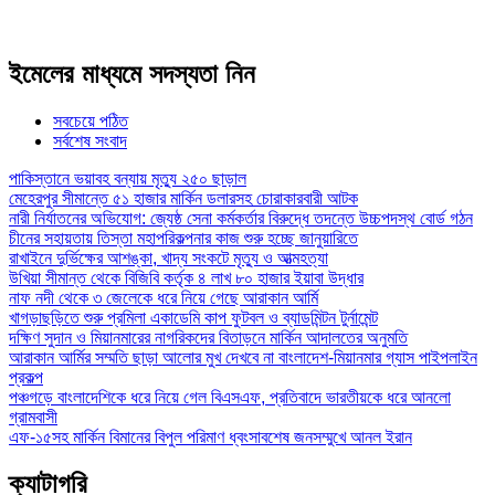
ইমেলের মাধ্যমে সদস্যতা নিন
সবচেয়ে পঠিত
সর্বশেষ সংবাদ
পাকিস্তানে ভয়াবহ বন্যায় মৃত্যু ২৫০ ছাড়াল
মেহেরপুর সীমান্তে ৫১ হাজার মার্কিন ডলারসহ চোরাকারবারী আটক
নারী নির্যাতনের অভিযোগ: জ্যেষ্ঠ সেনা কর্মকর্তার বিরুদ্ধে তদন্তে উচ্চপদস্থ বোর্ড গঠন
চীনের সহায়তায় তিস্তা মহাপরিকল্পনার কাজ শুরু হচ্ছে জানুয়ারিতে
রাখাইনে দুর্ভিক্ষের আশঙ্কা, খাদ্য সংকটে মৃত্যু ও আত্মহত্যা
উখিয়া সীমান্ত থেকে বিজিবি কর্তৃক ৪ লাখ ৮০ হাজার ইয়াবা উদ্ধার
নাফ নদী থেকে ৩ জেলেকে ধরে নিয়ে গেছে আরাকান আর্মি
খাগড়াছড়িতে শুরু প্রমিলা একাডেমি কাপ ফুটবল ও ব্যাডমিন্টন টুর্নামেন্ট
দক্ষিণ সুদান ও মিয়ানমারের নাগরিকদের বিতাড়নে মার্কিন আদালতের অনুমতি
আরাকান আর্মির সম্মতি ছাড়া আলোর মুখ দেখবে না বাংলাদেশ-মিয়ানমার গ্যাস পাইপলাইন
প্রকল্প
পঞ্চগড়ে বাংলাদেশিকে ধরে নিয়ে গেল বিএসএফ, প্রতিবাদে ভারতীয়কে ধরে আনলো
গ্রামবাসী
এফ-১৫সহ মার্কিন বিমানের বিপুল পরিমাণ ধ্বংসাবশেষ জনসম্মুখে আনল ইরান
ক্যাটাগরি