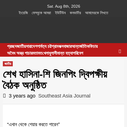
Skip
Sat. Aug 8th, 2026
to
ইংরেজি
ফেসবুকে আমরা
ইউটিউব
কনভার্টার
আমাদেরকে লিখতে
content
Southeast
IN SEARCH OF THE TRUTH
প্রচ্ছদ
জাতীয়
সারাদেশ
পার্বত্য চট্টগ্রাম
কক্সবাজার
আন্তর্জাতিক
ফিচার
Asia Journal
অবৈধ অস্ত্র পাচার
মতামত
খেলাধুলা
সীমান্ত হত্যা
পরিবেশ
জাতীয়
শেখ হাসিনা-শি জিনপিং দ্বিপক্ষীয়
বৈঠক অনুষ্ঠিত
3 years ago
Southeast Asia Journal
“এখান থেকে শেয়ার করতে পারেন”