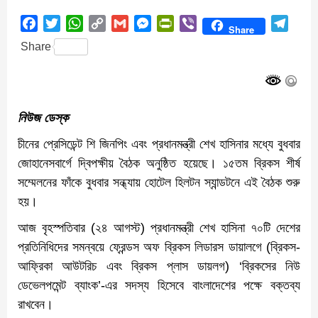
Facebook
Twitter
WhatsApp
Copy
Gmail
Messenger
PrintFriendly
Viber
Teleg
Share
Link
Share
নিউজ ডেস্ক
চীনের প্রেসিডেন্ট শি জিনপিং এবং প্রধানমন্ত্রী শেখ হাসিনার মধ্যে বুধবার
জোহানেসবার্গে দ্বিপক্ষীয় বৈঠক অনুষ্ঠিত হয়েছে। ১৫তম ব্রিকস শীর্ষ
সম্মেলনের ফাঁকে বুধবার সন্ধ্যায় হোটেল হিলটন স্যান্ডটনে এই বৈঠক শুরু
হয়।
আজ বৃহস্পতিবার (২৪ আগস্ট) প্রধানমন্ত্রী শেখ হাসিনা ৭০টি দেশের
প্রতিনিধিদের সমন্বয়ে ফ্রেন্ডস অফ ব্রিকস লিডারস ডায়ালগে (ব্রিকস-
আফ্রিকা আউটরিচ এবং ব্রিকস প্লাস ডায়লগ) ‘ব্রিকসের নিউ
ডেভেলপমেন্ট ব্যাংক’-এর সদস্য হিসেবে বাংলাদেশের পক্ষে বক্তব্য
রাখবেন।