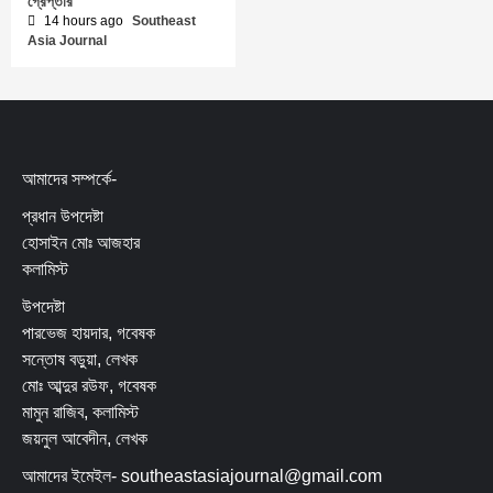
গ্রেপ্তার
14 hours ago
Southeast
Asia Journal
আমাদের সম্পর্কে-
প্রধান উপদেষ্টা
হোসাইন মোঃ আজহার
কলামিস্ট
উপদেষ্টা
পারভেজ হায়দার, গবেষক
সন্তোষ বড়ুয়া, লেখক
মোঃ আব্দুর রউফ, গবেষক
মামুন রাজিব, কলামিস্ট
জয়নুল আবেদীন, লেখক
আমাদের ইমেইল- southeastasiajournal@gmail.com