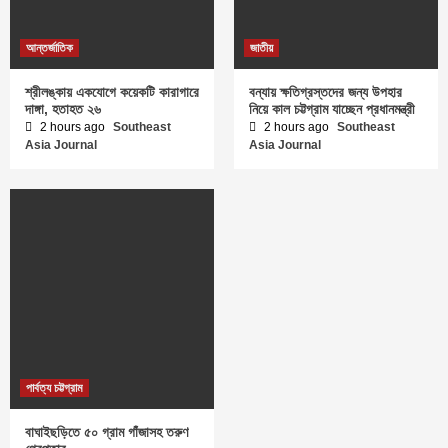
আন্তর্জাতিক
জাতীয়
শ্রীলঙ্কায় একযোগে কয়েকটি কারাগারে
বন্যায় ক্ষতিগ্রস্তদের জন্য উপহার
দাঙ্গা, হতাহত ২৬
নিয়ে কাল চট্টগ্রাম যাচ্ছেন প্রধানমন্ত্রী
2 hours ago
Southeast
2 hours ago
Southeast
Asia Journal
Asia Journal
পার্বত্য চট্টগ্রাম
বাঘাইছড়িতে ৫০ গ্রাম গাঁজাসহ তরুণ