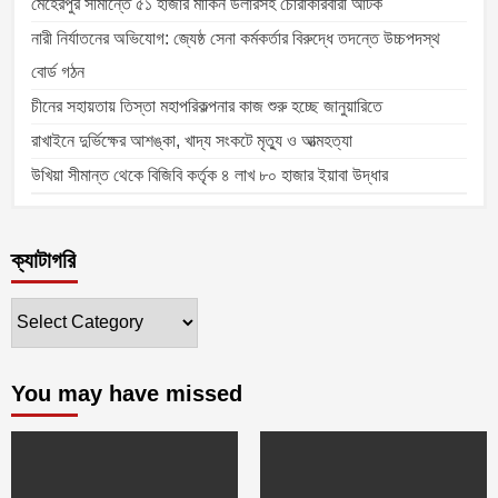
মেহেরপুর সীমান্তে ৫১ হাজার মার্কিন ডলারসহ চোরাকারবারী আটক
নারী নির্যাতনের অভিযোগ: জ্যেষ্ঠ সেনা কর্মকর্তার বিরুদ্ধে তদন্তে উচ্চপদস্থ
বোর্ড গঠন
চীনের সহায়তায় তিস্তা মহাপরিকল্পনার কাজ শুরু হচ্ছে জানুয়ারিতে
রাখাইনে দুর্ভিক্ষের আশঙ্কা, খাদ্য সংকটে মৃত্যু ও আত্মহত্যা
উখিয়া সীমান্ত থেকে বিজিবি কর্তৃক ৪ লাখ ৮০ হাজার ইয়াবা উদ্ধার
ক্যাটাগরি
ক্যাটাগরি
You may have missed