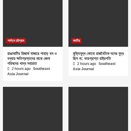
পার্বত্য চট্টগ্রাম
জাতীয়
রাঙামাটির রিজার্ভ বাজারে পাহাড় ধস ও
মুক্তিযুদ্ধ কোনো রাজনৈতিক দলের যুদ্ধ
বন্যায় ক্ষতিগ্রস্তদের মাঝে জেলা
ছিল না: ভারপ্রাপ্ত রাষ্ট্রপতি
পরিষদের খাদ্য সহায়তা
2 hours ago
Southeast
2 hours ago
Southeast
Asia Journal
Asia Journal