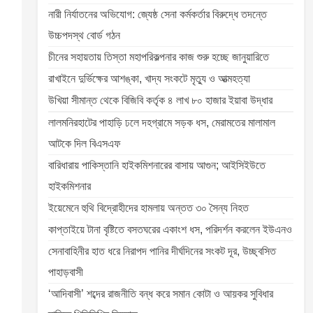
নারী নির্যাতনের অভিযোগ: জ্যেষ্ঠ সেনা কর্মকর্তার বিরুদ্ধে তদন্তে
উচ্চপদস্থ বোর্ড গঠন
চীনের সহায়তায় তিস্তা মহাপরিকল্পনার কাজ শুরু হচ্ছে জানুয়ারিতে
রাখাইনে দুর্ভিক্ষের আশঙ্কা, খাদ্য সংকটে মৃত্যু ও আত্মহত্যা
উখিয়া সীমান্ত থেকে বিজিবি কর্তৃক ৪ লাখ ৮০ হাজার ইয়াবা উদ্ধার
লালমনিরহাটের পাহাড়ি ঢলে দহগ্রামে সড়ক ধস, মেরামতের মালামাল
আটকে দিল বিএসএফ
বারিধারায় পাকিস্তানি হাইকমিশনারের বাসায় আগুন; আইসিইউতে
হাইকমিশনার
ইয়েমেনে হুথি বিদ্রোহীদের হামলায় অন্তত ৩০ সৈন্য নিহত
কাপ্তাইয়ে টানা বৃষ্টিতে বসতঘরের একাংশ ধস, পরিদর্শন করলেন ইউএনও
সেনাবাহিনীর হাত ধরে নিরাপদ পানির দীর্ঘদিনের সংকট দূর, উচ্ছ্বসিত
পাহাড়বাসী
‘আদিবাসী’ শব্দের রাজনীতি বন্ধ করে সমান কোটা ও আয়কর সুবিধার