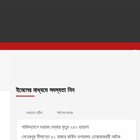
ইমেলের মাধ্যমে সদস্যতা নিন
সবচেয়ে পঠিত
সর্বশেষ সংবাদ
পাকিস্তানে ভয়াবহ বন্যায় মৃত্যু ২৫০ ছাড়াল
মেহেরপুর সীমান্তে ৫১ হাজার মার্কিন ডলারসহ চোরাকারবারী আটক