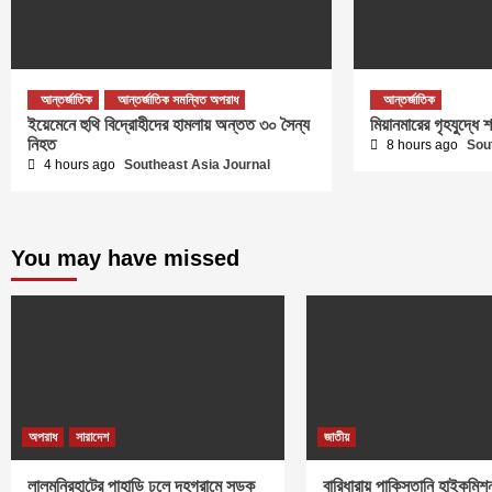
আন্তর্জাতিক
আন্তর্জাতিক সমন্বিত অপরাধ
আন্তর্জাতিক
ইয়েমেনে হুথি বিদ্রোহীদের হামলায় অন্তত ৩০ সৈন্য
মিয়ানমারের গৃহযুদ্ধ
নিহত
8 hours ago
Sou
4 hours ago
Southeast Asia Journal
You may have missed
অপরাধ
সারাদেশ
জাতীয়
লালমনিরহাটের পাহাড়ি ঢলে দহগ্রামে সড়ক
বারিধারায় পাকিস্তানি হাইকমিশন