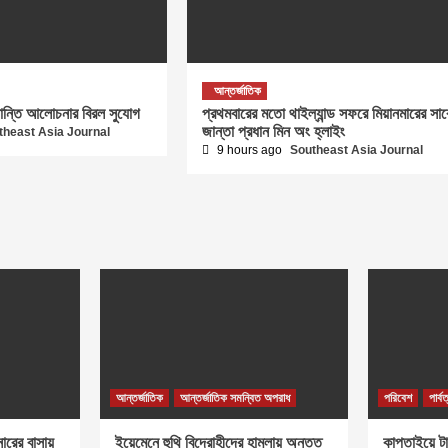
আন্তর্জাতিক
ে শান্তি আলোচনার বিরল সুযোগ
প্রথমবারের মতো থাইল্যান্ড সফরে মিয়ানমারের সা
জান্তা প্রধান মিন অং হ্লাইং
theast Asia Journal
9 hours ago
Southeast Asia Journal
আন্তর্জাতিক
আন্তর্জাতিক সমন্বিত অপরাধ
পরিবেশ
পার্ব
ারের বাসায়
ইয়েমেনে হুথি বিদ্রোহীদের হামলায় অন্তত
কাপ্তাইয়ে টা