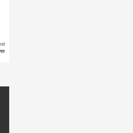
xt
াহত