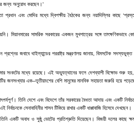
ৈঠকের জন্য অনুরোধ করছেন।’
্তা প্রধান এবং মোদির মধ্যে দ্বিপক্ষীয় বৈঠকের জন্য নয়াদিল্লির কাছে ‘প্রস্ত
দেয়নি। মিয়ানমারের সামরিক সরকারের একজন মুখপাত্রের সঙ্গে তাৎক্ষণিকভাবে ক
্রশ্নের জবাবে থাইল্যান্ডের পররাষ্ট্র মন্ত্রণালয় জানায়, বিমসটেক সদস্যভুক্ত
মার সংকটের মধ্যে রয়েছে। এই অভ্যুত্থানের ফলে দেশব্যাপী বিক্ষোভ শুরু হয়,
দেশটির জনসংখ্যার এক–তৃতীয়াংশের বেশি মানুষের মানবিক সহায়তা জরুরি হয়ে পড়ে
পর্যপূর্ণ। তিনি দেশে এবং বিদেশে তাঁর সরকারের বৈধতা আদায় এবং একটি নির্বাচ
 নির্বাচনকে সেনাবাহিনীর শাসন টিকিয়ে রাখার একটি ধাপ্পাবাজি হিসেবে দেখছেন।
বং তিনি একটি অবাধ ও সুষ্ঠু ভোটের প্রতিশ্রুতি দিয়েছেন। বিজয়ী দলের কাছে ক্ষ