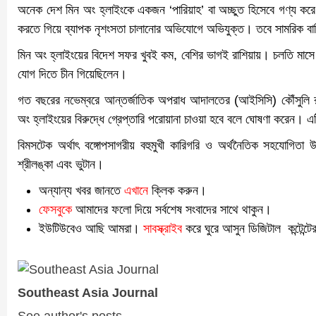
অনেক দেশ মিন অং হ্লাইংকে একজন ‘পারিয়াহ’ বা অচ্ছুত হিসেবে গণ্য করে। 
করতে গিয়ে ব্যাপক নৃশংসতা চালানোর অভিযোগে অভিযুক্ত। তবে সামরিক ব
মিন অং হ্লাইংয়ের বিদেশ সফর খুবই কম, বেশির ভাগই রাশিয়ায়। চলতি মাসে
যোগ দিতে চীন গিয়েছিলেন।
গত বছরের নভেম্বরে আন্তর্জাতিক অপরাধ আদালতের (আইসিসি) কৌঁসুলি রাখ
অং হ্লাইংয়ের বিরুদ্ধে গ্রেপ্তারি পরোয়ানা চাওয়া হবে বলে ঘোষণা করেন।
বিমসটেক অর্থাৎ বঙ্গোপসাগরীয় বহুমুখী কারিগরি ও অর্থনৈতিক সহযোগিতা
শ্রীলঙ্কা এবং ভুটান।
অন্যান্য খবর জানতে
এখানে
ক্লিক করুন।
ফেসবুকে
আমাদের ফলো দিয়ে সর্বশেষ সংবাদের সাথে থাকুন।
ইউটিউবেও আছি আমরা।
সাবস্ক্রাইব
করে ঘুরে আসুন ডিজিটাল কন্টেন্টে
Southeast Asia Journal
See author's posts