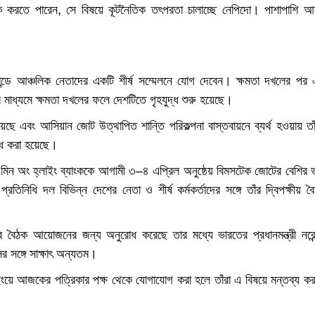
ি বৈঠক করতে পারেন, সে বিষয়ে কূটনৈতিক তৎপরতা চালাচ্ছে নেপিদো। পাশাপাশি 
যান্ডে আঞ্চলিক নেতাদের একটি শীর্ষ সম্মেলনে যোগ দেবেন। ক্ষমতা দখলের পর 
 মাধ্যমে ক্ষমতা দখলের ফলে দেশটিতে গৃহযুদ্ধ শুরু হয়েছে।
য়েছে এবং আসিয়ান জোট উত্থাপিত শান্তি পরিকল্পনা বাস্তবায়নে ব্যর্থ হওয়ায় তা
ষেধ করা হয়েছে।
ন, মিন অং হ্লাইং ব্যাংককে আগামী ৩–৪ এপ্রিল অনুষ্ঠেয় বিমসটেক জোটের বেশির 
িনিধি দল বিভিন্ন দেশের নেতা ও শীর্ষ কর্মকর্তাদের সঙ্গে তাঁর দ্বিপক্ষীয় ব
সব বৈঠক আয়োজনের জন্য অনুরোধ করেছে তার মধ্যে ভারতের প্রধানমন্ত্রী নরেন্
ের সঙ্গে সাক্ষাৎ অন্যতম।
 উইংয়ে আজকের পত্রিকার পক্ষ থেকে যোগাযোগ করা হলে তাঁরা এ বিষয়ে মন্তব্য ক