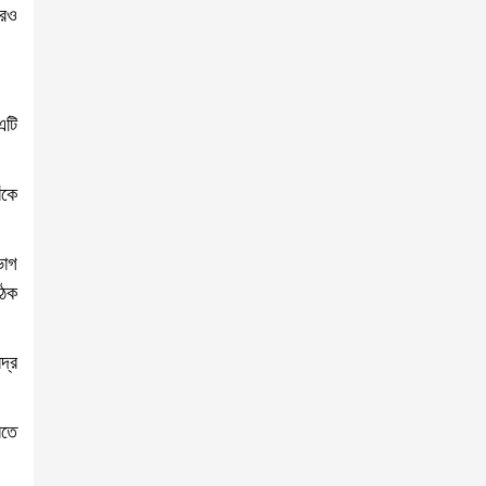
আরও
এটি
ঁকে
ভাগ
ৈঠক
দ্র
রতে