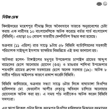
নিউজ ডেস্ক
ঝিনাইদহের মহেশপুর সীমান্ত দিয়ে অবৈধভাবে ভারতে অনুপ্রবেশের চেষ্টা
করায় এক নারীসহ ১০ বাংলাদেশিকে আটক করেছে বর্ডার গার্ড বাংলাদেশ
(বিজিবি)। এছাড়া ২০ বোতল ভারতীয় ফেনসিডিল উদ্ধার করা হয়েছে।
শুক্রবার (১১ এপ্রিল) রাত সাড়ে ৯টায় ৫৮ বিজিবি ব্যাটালিয়নের সহকারী
পরিচালক সাইফুল ইসলাম স্বাক্ষরিত বিজ্ঞপ্তিতে এই তথ্য জানানো হয়।
আটকরা হলেন- টাঙ্গাইলের মধুপুর উপজেলার চাপাইদ গ্রামের আব্দুল
বাছেদের ছেলে আনোয়ার হোসেন (৩৩) ও মাগুরার শালিখা উপজেলার
শতখালি গ্রামের ধ্রুপেন সরকারের ছেলে অনেক সরকার (১৯)। আটক ৮
নারীর পরিচয় আইনগত কারণে প্রকাশ করেনি বিজিবি।
বিজিবি জানিয়েছে, শুক্রবার সন্ধ্যা সাড়ে ৬টার দিকে বাঘাডাঙ্গা বিওপির
হাবিলদার মো. ফেরদৌস আলীর নেতৃত্বে অভিযান চালিয়ে আনোয়ার
হোসেনকে আটক করা হয়। এ সময় পাঁচ নারীকেও আটক করেন বিজিবি
সদস্যরা।
এর আগে বিকেল ৩টার দিকে কুসুমপুর বিওপির হাবিলদার মিজানুর রহমানের