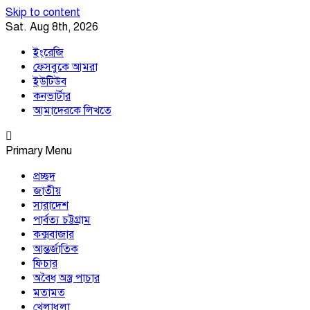
Skip to content
Sat. Aug 8th, 2026
ইংরেজি
ফেসবুকে আমরা
ইউটিউব
কনভার্টার
আমাদেরকে লিখতে
Southeast Asia Journal
In Search of the Truth
Primary Menu
Southeast Asia Journal
প্রচ্ছদ
জাতীয়
সারাদেশ
পার্বত্য চট্টগ্রাম
কক্সবাজার
আন্তর্জাতিক
ফিচার
অবৈধ অস্ত্র পাচার
মতামত
খেলাধুলা