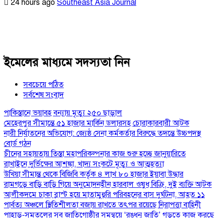
24 hours ago
Southeast Asia Journal
ইমেলের মাধ্যমে সদস্যতা নিন
সবচেয়ে পঠিত
সর্বশেষ সংবাদ
পাকিস্তানে ভয়াবহ বন্যায় মৃত্যু ২৫০ ছাড়াল
মেহেরপুর সীমান্তে ৫১ হাজার মার্কিন ডলারসহ চোরাকারবারী আটক
নারী নির্যাতনের অভিযোগ: জ্যেষ্ঠ সেনা কর্মকর্তার বিরুদ্ধে তদন্তে উচ্চপদস্থ
বোর্ড গঠন
চীনের সহায়তায় তিস্তা মহাপরিকল্পনার কাজ শুরু হচ্ছে জানুয়ারিতে
রাখাইনে দুর্ভিক্ষের আশঙ্কা, খাদ্য সংকটে মৃত্যু ও আত্মহত্যা
উখিয়া সীমান্ত থেকে বিজিবি কর্তৃক ৪ লাখ ৮০ হাজার ইয়াবা উদ্ধার
রামগড়ে বাড়ি বাড়ি গিয়ে অনুমোদনহীন হারবাল ওষুধ বিক্রি, দুই ব্যক্তি আটক
আলীকদমে চাকা ব্লাস্ট হয়ে মাতামুহুরি পরিবহনের বাস দুর্ঘটনা, আহত ১১
পার্বত্য অঞ্চলে স্থিতিশীলতা বজায় রাখতে তৎপর রয়েছে নিরাপত্তা বাহিনী
পাহাড়-সমতলের সব জাতিগোষ্ঠীর সমন্বয়ে ‘রঙধনু জাতি’ গড়তে কাজ করছে