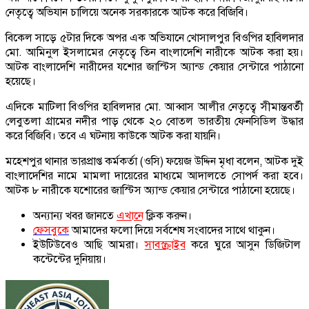
নেতৃত্বে অভিযান চালিয়ে অনেক সরকারকে আটক করে বিজিবি।
বিকেল সাড়ে ৫টার দিকে অপর এক অভিযানে খোসালপুর বিওপির হাবিলদার
মো. আমিনুল ইসলামের নেতৃত্বে তিন বাংলাদেশি নারীকে আটক করা হয়।
আটক বাংলাদেশি নারীদের যশোর জাস্টিস অ্যান্ড কেয়ার সেন্টারে পাঠানো
হয়েছে।
এদিকে মাটিলা বিওপির হাবিলদার মো. আব্বাস আলীর নেতৃত্বে সীমান্তবর্তী
লেবুতলা গ্রামের নদীর পাড় থেকে ২০ বোতল ভারতীয় ফেনসিডিল উদ্ধার
করে বিজিবি। তবে এ ঘটনায় কাউকে আটক করা যায়নি।
মহেশপুর থানার ভারপ্রাপ্ত কর্মকর্তা (ওসি) ফয়েজ উদ্দিন মৃধা বলেন, আটক দুই
বাংলাদেশির নামে মামলা দায়েরের মাধ্যমে আদালতে সোপর্দ করা হবে।
আটক ৮ নারীকে যশোরের জাস্টিস অ্যান্ড কেয়ার সেন্টারে পাঠানো হয়েছে।
অন্যান্য খবর জানতে
এখানে
ক্লিক করুন।
ফেসবুকে
আমাদের ফলো দিয়ে সর্বশেষ সংবাদের সাথে থাকুন।
ইউটিউবেও আছি আমরা।
সাবস্ক্রাইব
করে ঘুরে আসুন ডিজিটাল
কন্টেন্টের দুনিয়ায়।