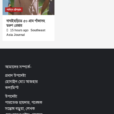
পার্বত্য চট্টগ্রাম
বাঘাইছড়িতে ৫০ গ্রাম গাঁজাসহ
তরুণ গ্রেপ্তার
15 hours ago
Southeast
Asia Journal
আমাদের সম্পর্কে-
প্রধান উপদেষ্টা
হোসাইন মোঃ আজহার
কলামিস্ট
উপদেষ্টা
পারভেজ হায়দার, গবেষক
সন্তোষ বড়ুয়া, লেখক