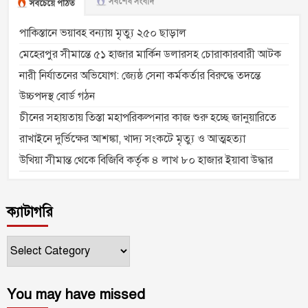
সর্বশেষ সংবাদ
সবচেয়ে পঠিত
পাকিস্তানে ভয়াবহ বন্যায় মৃত্যু ২৫০ ছাড়াল
মেহেরপুর সীমান্তে ৫১ হাজার মার্কিন ডলারসহ চোরাকারবারী আটক
নারী নির্যাতনের অভিযোগ: জ্যেষ্ঠ সেনা কর্মকর্তার বিরুদ্ধে তদন্তে
উচ্চপদস্থ বোর্ড গঠন
চীনের সহায়তায় তিস্তা মহাপরিকল্পনার কাজ শুরু হচ্ছে জানুয়ারিতে
রাখাইনে দুর্ভিক্ষের আশঙ্কা, খাদ্য সংকটে মৃত্যু ও আত্মহত্যা
উখিয়া সীমান্ত থেকে বিজিবি কর্তৃক ৪ লাখ ৮০ হাজার ইয়াবা উদ্ধার
ক্যাটাগরি
ক্যাটাগরি
You may have missed