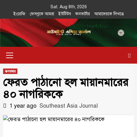
Skip
Sat. Aug 8th, 2026
to
ইংরেজি
ফেসবুকে আমরা
ইউটিউব
কনভার্টার
আমাদেরকে লিখতে
content
Southeast
IN SEARCH OF THE TRUTH
Primary
Asia Journal
Menu
কক্সবাজার
ফেরত পাঠানো হল মায়ানমারের
৪০ নাগরিককে
1 year ago
Southeast Asia Journal