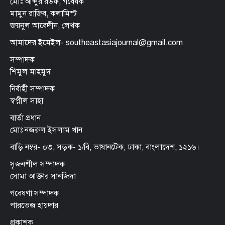
মোঃ আব্দুর রউফ, গবেষক
মামুন রাজিব, কলামিস্ট
জয়নুল আবেদীন, লেখক
আমাদের ইমেইল- southeastasiajournal@gmail.com
সম্পাদক
শিমুল মাহমুদ
নির্বাহী সম্পাদক
স্বপ্নীল সাহা
বার্তা প্রধান
মোঃ নজরুল ইসলাম খান
বাড়ি নম্বর- ০৩, সড়ক- ১/বি, ভাষানটেক, ঢাকা, বাংলাদেশ, ১২১৬।
সৃজনশীল সম্পাদক
সোমা আক্তার সানজিদা
গবেষণা সম্পাদক
পারভেজ হায়দার
প্রকাশক