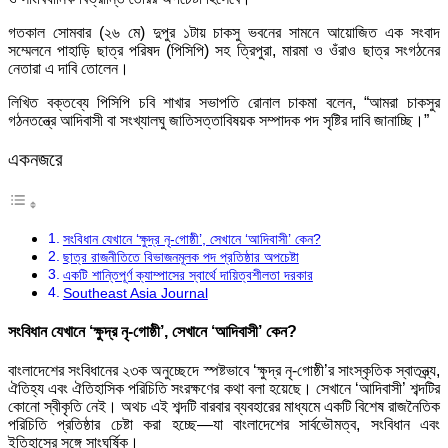
গতকাল সোমবার (২৬ মে) দুপুর ১টায় চাকসু ভবনের সামনে আয়োজিত এক সংবাদ
সম্মেলনে পাহাড়ি ছাত্র পরিষদ (পিসিপি) সহ ত্রিপুরা, মারমা ও ওঁরাও ছাত্র সংগঠনের
নেতারা এ দাবি তোলেন।
লিখিত বক্তব্যে পিসিপি চবি শাখার সভাপতি রোনাল চাকমা বলেন, “আমরা চাকসুর
গঠনতন্ত্রে আদিবাসী বা সংখ্যালঘু জাতিসত্তাবিষয়ক সম্পাদক পদ সৃষ্টির দাবি জানাচ্ছি।”
একনজরে
সংবিধান যেখানে ‘ক্ষুদ্র নৃ-গোষ্ঠী’, সেখানে ‘আদিবাসী’ কেন?
ছাত্র রাজনীতিতে বিভাজনমূলক পদ প্রতিষ্ঠার অপচেষ্টা
একটি শান্তিপূর্ণ ক্যাম্পাসের স্বার্থে দায়িত্বশীলতা দরকার
Southeast Asia Journal
সংবিধান যেখানে ‘ক্ষুদ্র নৃ-গোষ্ঠী’, সেখানে ‘আদিবাসী’ কেন?
বাংলাদেশের সংবিধানের ২৩ক অনুচ্ছেদে স্পষ্টভাবে ‘ক্ষুদ্র নৃ-গোষ্ঠী’র সাংস্কৃতিক স্বাতন্ত্র্য,
ঐতিহ্য এবং ঐতিহাসিক পরিচিতি সংরক্ষণের কথা বলা হয়েছে। সেখানে ‘আদিবাসী’ শব্দটির
কোনো স্বীকৃতি নেই। অথচ এই শব্দটি বারবার ব্যবহারের মাধ্যমে একটি বিশেষ রাজনৈতিক
পরিচিতি প্রতিষ্ঠার চেষ্টা করা হচ্ছে—যা বাংলাদেশের সার্বভৌমত্ব, সংবিধান এবং
ইতিহাসের সঙ্গে সাংঘর্ষিক।