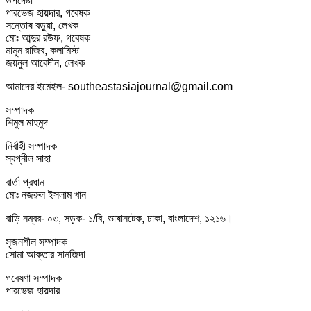
উপদেষ্টা
পারভেজ হায়দার, গবেষক
সন্তোষ বড়ুয়া, লেখক
মোঃ আব্দুর রউফ, গবেষক
মামুন রাজিব, কলামিস্ট
জয়নুল আবেদীন, লেখক
আমাদের ইমেইল- southeastasiajournal@gmail.com
সম্পাদক
শিমুল মাহমুদ
নির্বাহী সম্পাদক
স্বপ্নীল সাহা
বার্তা প্রধান
মোঃ নজরুল ইসলাম খান
বাড়ি নম্বর- ০৩, সড়ক- ১/বি, ভাষানটেক, ঢাকা, বাংলাদেশ, ১২১৬।
সৃজনশীল সম্পাদক
সোমা আক্তার সানজিদা
গবেষণা সম্পাদক
পারভেজ হায়দার