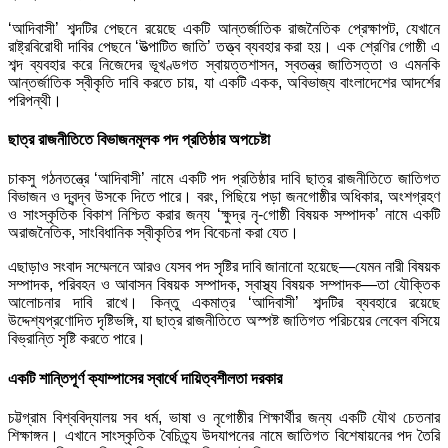
‘আদিবাসী’ শব্দটির পেছনে রয়েছে একটি আন্তর্জাতিক রাজনৈতিক প্রেক্ষাপট, যেখানে
রাষ্ট্রবিরোধী দাবির পেছনে ‘উত্পাটিত জাতি’ তত্ত্ব ব্যবহার করা হয়। এক শ্রেণির গোষ্ঠী এ
শব্দ ব্যবহার করে নিজেদের ভূখণ্ডগত স্বায়ত্তশাসন, স্বতন্ত্র জাতিসত্তা ও এমনকি
আন্তর্জাতিক স্বীকৃতি দাবি করতে চায়, যা একটি একক, অবিভাজ্য বাংলাদেশের আদর্শের
পরিপন্থী।
ছাত্র রাজনীতিতে বিভাজনমূলক পদ প্রতিষ্ঠার অপচেষ্টা
চাকসু গঠনতন্ত্রে ‘আদিবাসী’ নামে একটি পদ প্রতিষ্ঠার দাবি ছাত্র রাজনীতিতে জাতিগত
বিভাজন ও দ্বন্দ্ব উসকে দিতে পারে। বরং, পিছিয়ে পড়া জনগোষ্ঠীর অধিকার, অংশগ্রহণ
ও সাংস্কৃতিক বিকাশ নিশ্চিত করার জন্য ‘ক্ষুদ্র নৃ-গোষ্ঠী বিষয়ক সম্পাদক’ নামে একটি
অরাজনৈতিক, সাংবিধানিক স্বীকৃতির পদ বিবেচনা করা যেত।
এছাড়াও সংবাদ সম্মেলনে আরও যেসব পদ সৃষ্টির দাবি জানানো হয়েছে—যেমন নারী বিষয়ক
সম্পাদক, পরিবহন ও আবাসন বিষয়ক সম্পাদক, স্বাস্থ্য বিষয়ক সম্পাদক—তা যৌক্তিক
আলোচনার দাবি রাখে। কিন্তু একমাত্র ‘আদিবাসী’ শব্দটির ব্যবহারে রয়েছে
উদ্দেশ্যপ্রণোদিত দৃষ্টিভঙ্গি, যা ছাত্র রাজনীতিতে অস্পষ্ট জাতিগত পরিচয়ের লেবেল বসিয়ে
বিভ্রান্তি সৃষ্টি করতে পারে।
একটি শান্তিপূর্ণ ক্যাম্পাসের স্বার্থে দায়িত্বশীলতা দরকার
চট্টগ্রাম বিশ্ববিদ্যালয় সব ধর্ম, ভাষা ও নৃগোষ্ঠীর শিক্ষার্থীর জন্য একটি যৌথ চেতনার
শিক্ষাঙ্গন। এখানে সাংস্কৃতিক বৈচিত্র্য উদযাপনের নামে জাতিগত বিশেষায়নের পদ তৈরি