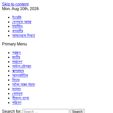
Skip to content
Mon. Aug 10th, 2026
ইংরেজি
ফেসবুকে আমরা
ইউটিউব
কনভার্টার
আমাদেরকে লিখতে
Primary Menu
Southeast Asia Journal
In Search of the Truth
Southeast Asia Journal
প্রচ্ছদ
জাতীয়
সারাদেশ
পার্বত্য চট্টগ্রাম
কক্সবাজার
আন্তর্জাতিক
ফিচার
অবৈধ অস্ত্র পাচার
মতামত
খেলাধুলা
সীমান্ত হত্যা
পরিবেশ
Search for: