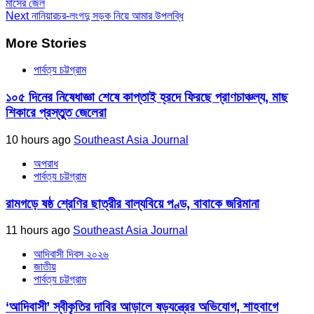
মাসের জেল
Next
নানিয়ারচর-লংগদু সড়ক নিয়ে আমার উপলব্ধি
More Stories
পার্বত্য চট্টগ্রাম
১০৫ দিনের নিষেধাজ্ঞা শেষে কাপ্তাই হ্রদে ফিরছে প্রাণচাঞ্চল্য, মাছ
শিকারে প্রস্তুত জেলেরা
10 hours ago
Southeast Asia Journal
অপরাধ
পার্বত্য চট্টগ্রাম
রামগড়ে ষষ্ঠ শ্রেণির ছাত্রীর বাল্যবিয়ে পণ্ড, বাবাকে জরিমানা
11 hours ago
Southeast Asia Journal
আদিবাসী দিবস ২০২৬
জাতীয়
পার্বত্য চট্টগ্রাম
‘আদিবাসী’ স্বীকৃতির দাবির আড়ালে ষড়যন্ত্রের অভিযোগ, শাহবাগে