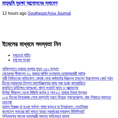
মাতৃভূমি সুরক্ষা আন্দোলনের সমাবেশ
12 hours ago
Southeast Asia Journal
ইমেলের মাধ্যমে সদস্যতা নিন
সবচেয়ে পঠিত
সর্বশেষ সংবাদ
পাকিস্তানে ভয়াবহ বন্যায় মৃত্যু ২৫০ ছাড়াল
মেহেরপুর সীমান্তে ৫১ হাজার মার্কিন ডলারসহ চোরাকারবারী আটক
নারী নির্যাতনের অভিযোগ: জ্যেষ্ঠ সেনা কর্মকর্তার বিরুদ্ধে তদন্তে উচ্চপদস্থ বোর্ড গঠন
চীনের সহায়তায় তিস্তা মহাপরিকল্পনার কাজ শুরু হচ্ছে জানুয়ারিতে
রাখাইনে দুর্ভিক্ষের আশঙ্কা, খাদ্য সংকটে মৃত্যু ও আত্মহত্যা
উখিয়া সীমান্ত থেকে বিজিবি কর্তৃক ৪ লাখ ৮০ হাজার ইয়াবা উদ্ধার
১০৫ দিনের নিষেধাজ্ঞা শেষে কাপ্তাই হ্রদে ফিরছে প্রাণচাঞ্চল্য, মাছ শিকারে প্রস্তুত
জেলেরা
হামাস নিরস্ত্র না হওয়া পর্যন্ত গাজা ছাড়বে না ইসরায়েল: নেতানিয়াহু
বাংলাদেশ সফরের জট খুলতে ভারত সরকারের দ্বারস্থ বিসিসিআই
পশ্চিমবঙ্গের সাবেক মুখ্যমন্ত্রী মমতার গাড়িবহরে হামলা