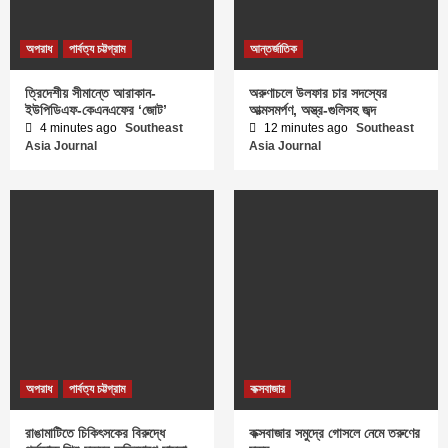
অপরাধ
পার্বত্য চট্টগ্রাম
আন্তর্জাতিক
ত্রিদেশীয় সীমান্তে আরাকান-
অরুণাচলে উলফার চার সদস্যের
ইউপিডিএফ-কেএনএফের ‘জোট’
আত্মসমর্পণ, অস্ত্র-গুলিসহ জব্দ
4 minutes ago
Southeast
12 minutes ago
Southeast
Asia Journal
Asia Journal
অপরাধ
পার্বত্য চট্টগ্রাম
কক্সবাজার
রাঙামাটিতে চিকিৎসকের বিরুদ্ধে
কক্সবাজার সমুদ্রে গোসলে নেমে তরুণের