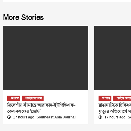
More Stories
অপরাধ
পার্বত্য চট্টগ্রাম
অপরাধ
পার্বত্য চট্টগ্
ত্রিদেশীয় সীমান্তে আরাকান-ইউপিডিএফ-
রাঙামাটিতে চিকিৎস
কেএনএফের ‘জোট’
মৃত্যুর অভিযোগে 
17 hours ago
Southeast Asia Journal
17 hours ago
S