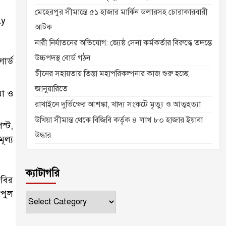
মেহেরপুর সীমান্তে ৫১ হাজার মার্কিন ডলারসহ চোরাকারবারী
ay
আটক
নারী নির্যাতনের অভিযোগ: জ্যেষ্ঠ সেনা কর্মকর্তার বিরুদ্ধে তদন্তে
উচ্চপদস্থ বোর্ড গঠন
ার্ড
চীনের সহায়তায় তিস্তা মহাপরিকল্পনার কাজ শুরু হচ্ছে
জানুয়ারিতে
য়া ও
রাখাইনে দুর্ভিক্ষের আশঙ্কা, খাদ্য সংকটে মৃত্যু ও আত্মহত্যা
উখিয়া সীমান্ত থেকে বিজিবি কর্তৃক ৪ লাখ ৮০ হাজার ইয়াবা
স্ট,
উদ্ধার
ূল্য
ক্যাটাগরি
িবির
িপুল
ক্যাটাগরি