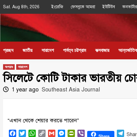
Skip
Sat. Aug 8th, 2026
ইংরেজি
ফেসবুকে আমরা
ইউটিউব
কনভার্টার
to
content
Southeast
IN SEARCH OF THE TRUTH
Asia Journal
প্রচ্ছদ
জাতীয়
সারাদেশ
পার্বত্য চট্টগ্রাম
কক্সবাজার
আন্তর্জাতি
অপরাধ
সারাদেশ
সিলেটে কোটি টাকার ভারতীয় চোর
1 year ago
Southeast Asia Journal
“এখান থেকে শেয়ার করতে পারেন”
Facebook
Twitter
WhatsApp
Copy
Gmail
Messenger
PrintFriendly
Viber
Tele
Shar
Share