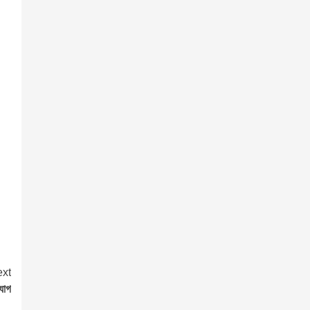
xt
িযোগ