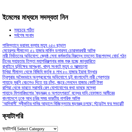
ইমেলের মাধ্যমে সদস্যতা নিন
সবচেয়ে পঠিত
সর্বশেষ সংবাদ
পাকিস্তানে ভয়াবহ বন্যায় মৃত্যু ২৫০ ছাড়াল
মেহেরপুর সীমান্তে ৫১ হাজার মার্কিন ডলারসহ চোরাকারবারী আটক
নারী নির্যাতনের অভিযোগ: জ্যেষ্ঠ সেনা কর্মকর্তার বিরুদ্ধে তদন্তে উচ্চপদস্থ বোর্ড গঠন
চীনের সহায়তায় তিস্তা মহাপরিকল্পনার কাজ শুরু হচ্ছে জানুয়ারিতে
রাখাইনে দুর্ভিক্ষের আশঙ্কা, খাদ্য সংকটে মৃত্যু ও আত্মহত্যা
উখিয়া সীমান্ত থেকে বিজিবি কর্তৃক ৪ লাখ ৮০ হাজার ইয়াবা উদ্ধার
ত্রিপুরায় অবৈধভাবে অনুপ্রবেশের অভিযোগে দুই বাংলাদেশি নারী গ্রেপ্তার
পাহাড়ে মুরগি বেচলেও দিতে হয় চাঁদা, বছরে লেনদেন হাজার কোটি টাকা
রাশিয়া থেকে ভারতে সরাসরি রেল যোগাযোগের কথা ভাবছে মস্কো
পাহাড়ে মিশনারিগুলোর ‘ষড়যন্ত্র ও অপতৎপরতা’ বন্ধের দাবি হেফাজত আমীরের
বাংলাদেশে ঢুকে আখ চুরির সময় ভারতীয় নাগরিক আটক
‘আদিবাসী’ স্বীকৃতির দাবির আড়ালে বিচ্ছিন্নতার ষড়যন্ত্র চলছে: স্টুডেন্টস ফর সভরেন্টি
ক্যাটাগরি
ক্যাটাগরি