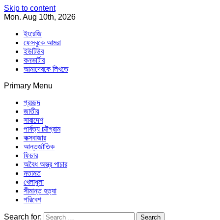
Skip to content
Mon. Aug 10th, 2026
ইংরেজি
ফেসবুকে আমরা
ইউটিউব
কনভার্টার
আমাদেরকে লিখতে
Primary Menu
Southeast Asia Journal
In Search of the Truth
Southeast Asia Journal
প্রচ্ছদ
জাতীয়
সারাদেশ
পার্বত্য চট্টগ্রাম
কক্সবাজার
আন্তর্জাতিক
ফিচার
অবৈধ অস্ত্র পাচার
মতামত
খেলাধুলা
সীমান্ত হত্যা
পরিবেশ
Search for: