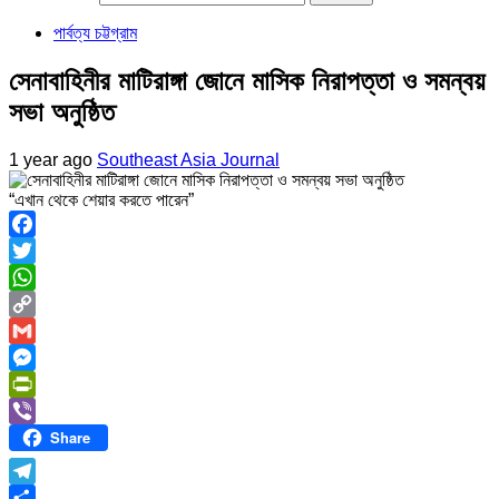
পার্বত্য চট্টগ্রাম
সেনাবাহিনীর মাটিরাঙ্গা জোনে মাসিক নিরাপত্তা ও সমন্বয়
সভা অনুষ্ঠিত
1 year ago
Southeast Asia Journal
“এখান থেকে শেয়ার করতে পারেন”
Facebook
Twitter
WhatsApp
Copy
Link
Gmail
Messenger
PrintFriendly
Share
Viber
Telegram