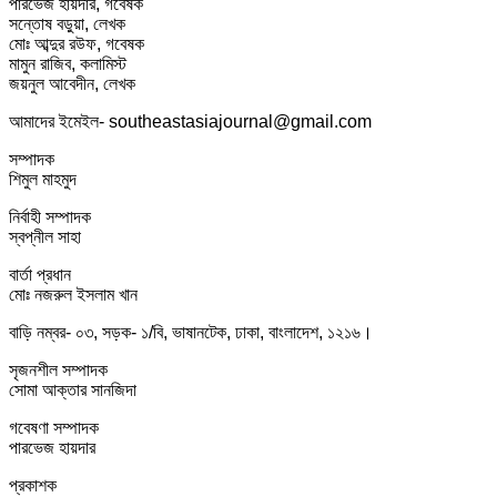
পারভেজ হায়দার, গবেষক
সন্তোষ বড়ুয়া, লেখক
মোঃ আব্দুর রউফ, গবেষক
মামুন রাজিব, কলামিস্ট
জয়নুল আবেদীন, লেখক
আমাদের ইমেইল- southeastasiajournal@gmail.com
সম্পাদক
শিমুল মাহমুদ
নির্বাহী সম্পাদক
স্বপ্নীল সাহা
বার্তা প্রধান
মোঃ নজরুল ইসলাম খান
বাড়ি নম্বর- ০৩, সড়ক- ১/বি, ভাষানটেক, ঢাকা, বাংলাদেশ, ১২১৬।
সৃজনশীল সম্পাদক
সোমা আক্তার সানজিদা
গবেষণা সম্পাদক
পারভেজ হায়দার
প্রকাশক