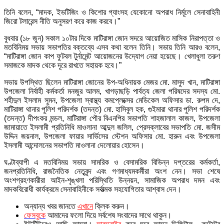
তিনি বলেন, “মাদক, ইভটিজিং ও কিশোর গ্যাংসহ যেকোনো অপরাধ নির্মূলে সেনাবাহিনী
জিরো টলারেন্স নীতি অনুসরণ করে কাজ করবে।”
বুধবার (১৮ জুন) সকাল ১০টার দিকে মাটিরাঙ্গা জোন সদরে আয়োজিত মাসিক নিরাপত্তা ও
মতবিনিময় সভায় সভাপতির বক্তব্যে এসব কথা বলেন তিনি। সভায় তিনি আরও বলেন,
“মাটিরাঙ্গা জোন কাপ ফুটবল টুর্নামেন্ট আয়োজনের উদ্যোগ নেয়া হয়েছে। খেলাধুলা তরুণ
সমাজকে মাদক থেকে দূরে রাখতে সহায়ক হবে।”
সভায় উপস্থিত ছিলেন মাটিরাঙ্গা জোনের উপ-অধিনায়ক মেজর মো. মাসুদ খান, মাটিরাঙ্গা
উপজেলা নির্বাহী কর্মকর্তা মনজুর আলম, খাগড়াছড়ি পার্বত্য জেলা পরিষদের সদস্য মো.
শহীদুল ইসলাম সুমন, উপজেলা স্বাস্থ্য কমপ্লেক্সের মেডিকেল অফিসার ডা. রুপম দে,
মাটিরাঙ্গা থানার পুলিশ পরিদর্শক (তদন্ত) মো. হাসিবুল হক, গুইমারা থানার পুলিশ পরিদর্শক
(তদন্ত) দীপংকর মন্ডল, মাটিরাঙ্গা পৌর বিএনপির সভাপতি শাহজালাল কাজল, উপজেলা
জামায়াতে ইসলামী প্রতিনিধি মাওলানা আব্দুল জলিল, প্রেসক্লাবের সভাপতি মো. জসীম
উদ্দিন জয়নাল, উপজেলা ফায়ার সার্ভিসের স্টেশন অফিসার মো. হারুন এবং উপজেলা
ইসলামী আন্দোলনের সভাপতি মাওলানা দেলোয়ার হোসেন।
ঘণ্টাব্যাপী এ মতবিনিময় সভায় সামরিক ও বেসামরিক বিভিন্ন দপ্তরের কর্মকর্তা,
জনপ্রতিনিধি, রাজনৈতিক নেতৃবৃন্দ এবং গণমাধ্যমকর্মীরা অংশ নেন। সভা শেষে
অংশগ্রহণকারীরা আইন-শৃঙ্খলা পরিস্থিতি উন্নয়ন, সামাজিক অপরাধ দমন এবং
মাদকবিরোধী কার্যক্রমে সেনাবাহিনীকে সর্বাত্মক সহযোগিতার আশ্বাস দেন।
অন্যান্য খবর জানতে
এখানে
ক্লিক করুন।
ফেসবুকে
আমাদের ফলো দিয়ে সর্বশেষ সংবাদের সাথে থাকুন।