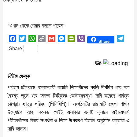
“এখান থেকে শেয়ার করতে পারেন”
Facebook
Twitter
WhatsApp
Copy
Gmail
Messenger
PrintFriendly
Viber
Teleg
Share
Link
Share
নিউজ ডেস্ক
পার্বত্য চট্টগ্রামে বসবাসকারী বাঙ্গালি শিক্ষার্থীদের প্রতি দীর্ঘদিন ধরে চলা
বৈষম্য তুলে ধরে ‘সমতা ভিত্তিক কোটাব্যবস্থা’ দাবি করেছে পার্বত্য
চট্টগ্রাম ছাত্র পরিষদ (পিসিসিপি)। সংগঠনটির রাঙামাটি জেলা শাখার
উদ্যোগে আজ কলেজ গেইট এলাকার একটি ক্লাবে এইচএসসি
পরীক্ষার্থীদের বিদায় সংবর্ধনা ও শিক্ষা উপকরণ বিতরণ অনুষ্ঠানে বক্তারা এ
দাবি জানান।