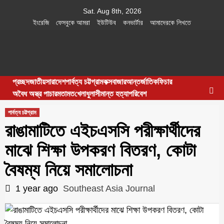
Skip
Sat. Aug 8th, 2026
to
ইংরেজি
ফেসবুকে আমরা
ইউটিউব
কনভার্টার
আমাদেরকে লিখতে
content
Southeast
IN SEARCH OF THE TRUTH
প্রচ্ছদ
জাতীয়
সারাদেশ
পার্বত্য চট্টগ্রাম
কক্সবাজার
আন্তর্জাতিক
ফিচার
Asia Journal
অবৈধ অস্ত্র পাচার
মতামত
খেলাধুলা
সীমান্ত হত্যা
পরিবেশ
পার্বত্য চট্টগ্রাম
রাঙামাটিতে এইচএসসি পরীক্ষার্থীদের
মাঝে শিক্ষা উপকরণ বিতরণ, কোটা
বৈষম্য নিয়ে সমালোচনা
1 year ago
Southeast Asia Journal