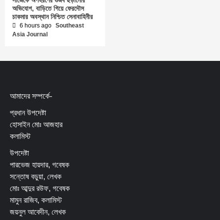
অভিযোগ, বাড়িতে গিয়ে ফেরদৌস
চাকমার অবস্থান নিশ্চিত সেনাবাহিনীর
6 hours ago
Southeast
Asia Journal
আমাদের সম্পর্কে-
প্রধান উপদেষ্টা
হোসাইন মোঃ আজহার
কলামিস্ট
উপদেষ্টা
পারভেজ হায়দার, গবেষক
সন্তোষ বড়ুয়া, লেখক
মোঃ আব্দুর রউফ, গবেষক
মামুন রাজিব, কলামিস্ট
জয়নুল আবেদীন, লেখক