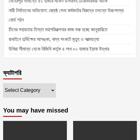
মেহেরপুর সীমান্তে ৫১ হাজার মার্কিন ডলারসহ চোরাকারবারী আটক
নারী নির্যাতনের অভিযোগ: জ্যেষ্ঠ সেনা কর্মকর্তার বিরুদ্ধে তদন্তে উচ্চপদস্থ
বোর্ড গঠন
চীনের সহায়তায় তিস্তা মহাপরিকল্পনার কাজ শুরু হচ্ছে জানুয়ারিতে
রাখাইনে দুর্ভিক্ষের আশঙ্কা, খাদ্য সংকটে মৃত্যু ও আত্মহত্যা
উখিয়া সীমান্ত থেকে বিজিবি কর্তৃক ৪ লাখ ৮০ হাজার ইয়াবা উদ্ধার
ক্যাটাগরি
ক্যাটাগরি
You may have missed