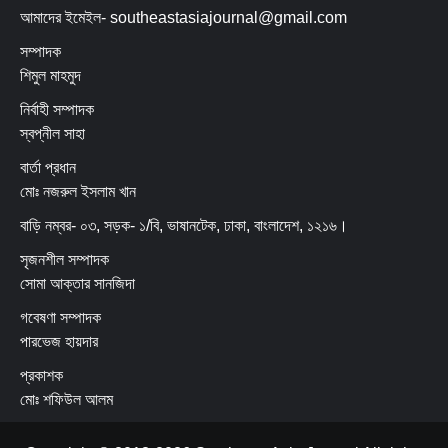
আমাদের ইমেইল- southeastasiajournal@gmail.com
সম্পাদক
শিমুল মাহমুদ
নির্বাহী সম্পাদক
স্বপ্নীল সাহা
বার্তা প্রধান
মোঃ নজরুল ইসলাম খান
বাড়ি নম্বর- ০৩, সড়ক- ১/বি, ভাষানটেক, ঢাকা, বাংলাদেশ, ১২১৬।
সৃজনশীল সম্পাদক
সোমা আক্তার সানজিদা
গবেষণা সম্পাদক
পারভেজ হায়দার
প্রকাশক
মোঃ শফিউল আলম