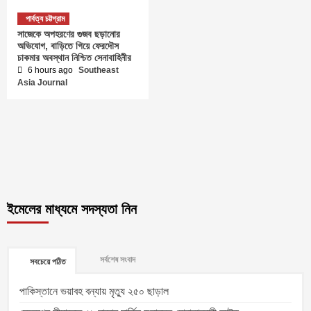
পার্বত্য চট্টগ্রাম
সাজেকে অপহরণের গুজব ছড়ানোর
অভিযোগ, বাড়িতে গিয়ে ফেরদৌস
চাকমার অবস্থান নিশ্চিত সেনাবাহিনীর
6 hours ago
Southeast
Asia Journal
ইমেলের মাধ্যমে সদস্যতা নিন
সর্বশেষ সংবাদ
সবচেয়ে পঠিত
পাকিস্তানে ভয়াবহ বন্যায় মৃত্যু ২৫০ ছাড়াল