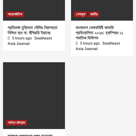
আন্তর্জাতিক
খেলাধুলা
জাতীয়
প্রতিরক্ষা চুক্তিতে সৌদির নিরাপত্তা
বাংলাদেশ সেনাবাহিনী কাবাডি
নিশ্চিত হবে না: হুঁশিয়ারি ইরানের
প্রতিযোগিতা ২০২৬: চ্যাম্পিয়ন ১১
পদাতিক ডিভিশন
5 hours ago
Southeast
5 hours ago
Southeast
Asia Journal
Asia Journal
পার্বত্য চট্টগ্রাম
সাজেকে অপহরণের গুজব ছড়ানোর