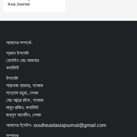
Asia Journal
আমাদের সম্পর্কে-
প্রধান উপদেষ্টা
হোসাইন মোঃ আজহার
কলামিস্ট
উপদেষ্টা
পারভেজ হায়দার, গবেষক
সন্তোষ বড়ুয়া, লেখক
মোঃ আব্দুর রউফ, গবেষক
মামুন রাজিব, কলামিস্ট
জয়নুল আবেদীন, লেখক
আমাদের ইমেইল- southeastasiajournal@gmail.com
সম্পাদক