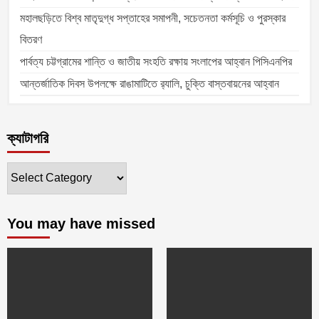
মহালছড়িতে বিশ্ব মাতৃদুগ্ধ সপ্তাহের সমাপনী, সচেতনতা কর্মসূচি ও পুরস্কার
বিতরণ
পার্বত্য চট্টগ্রামের শান্তি ও জাতীয় সংহতি রক্ষায় সংলাপের আহ্বান পিসিএনপির
আন্তর্জাতিক দিবস উপলক্ষে রাঙামাটিতে র‌্যালি, চুক্তি বাস্তবায়নের আহ্বান
ক্যাটাগরি
ক্যাটাগরি
You may have missed