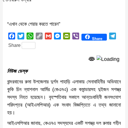
“এখান থেকে শেয়ার করতে পারেন”
Facebook
Twitter
WhatsApp
Copy
Gmail
Messenger
PrintFriendly
Viber
Teleg
Share
Link
Share
নিউজ ডেস্ক
বান্দরবানের রুমা উপজেলার দুর্গম পাহাড়ি এলাকায় সেনাবাহিনীর অভিযানে
কুকি চিন ন্যাশনাল আর্মির (কেএনএ) এক কমান্ডারসহ দুইজন সশস্ত্র
সদস্য নিহত হয়েছেন। বৃহস্পতিবার সকালে আন্তঃবাহিনী জনসংযোগ
পরিদপ্তর (আইএসপিআর) এক সংবাদ বিজ্ঞপ্তিতে এ তথ্য জানানো
হয়।
আইএসপিআর জানায়, কেএনএ সদস্যদের একটি সশস্ত্র দল রুমার গহীন