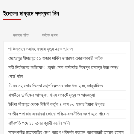
ইমেলের মাধ্যমে সদস্যতা নিন
সবচেয়ে পঠিত
সর্বশেষ সংবাদ
পাকিস্তানে ভয়াবহ বন্যায় মৃত্যু ২৫০ ছাড়াল
মেহেরপুর সীমান্তে ৫১ হাজার মার্কিন ডলারসহ চোরাকারবারী আটক
নারী নির্যাতনের অভিযোগ: জ্যেষ্ঠ সেনা কর্মকর্তার বিরুদ্ধে তদন্তে উচ্চপদস্থ
বোর্ড গঠন
চীনের সহায়তায় তিস্তা মহাপরিকল্পনার কাজ শুরু হচ্ছে জানুয়ারিতে
রাখাইনে দুর্ভিক্ষের আশঙ্কা, খাদ্য সংকটে মৃত্যু ও আত্মহত্যা
উখিয়া সীমান্ত থেকে বিজিবি কর্তৃক ৪ লাখ ৮০ হাজার ইয়াবা উদ্ধার
জাতীয় পতাকার অবমাননা কোনো পরিচয়-রাজনীতির অংশ হতে পারে না
রাষ্ট্রপতি পদে ১১ দলের প্রার্থী কর্নেল অলি
মহেশখালীর মাতারবাড়ির মেগা প্রকল্প পরিদর্শন করলেন প্রধানমন্ত্রী তারেক রহমান