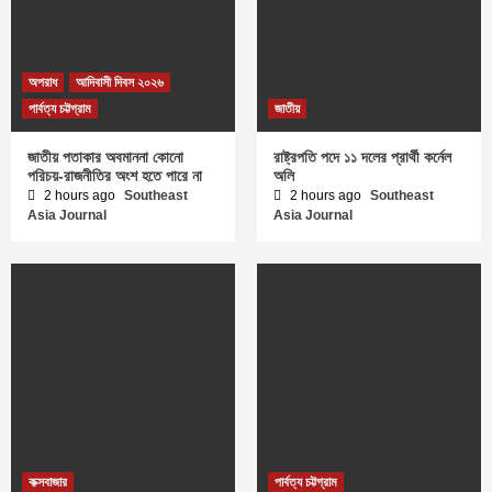
অপরাধ
আদিবাসী দিবস ২০২৬
পার্বত্য চট্টগ্রাম
জাতীয়
জাতীয় পতাকার অবমাননা কোনো
রাষ্ট্রপতি পদে ১১ দলের প্রার্থী কর্নেল
পরিচয়-রাজনীতির অংশ হতে পারে না
অলি
2 hours ago
Southeast
2 hours ago
Southeast
Asia Journal
Asia Journal
কক্সবাজার
পার্বত্য চট্টগ্রাম