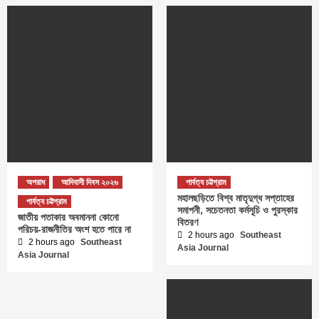
অপরাধ
আদিবাসী দিবস ২০২৬
পার্বত্য চট্টগ্রাম
মহালছড়িতে বিশ্ব মাতৃদুগ্ধ সপ্তাহের
পার্বত্য চট্টগ্রাম
সমাপনী, সচেতনতা কর্মসূচি ও পুরস্কার
জাতীয় পতাকার অবমাননা কোনো
বিতরণ
পরিচয়-রাজনীতির অংশ হতে পারে না
2 hours ago
Southeast
2 hours ago
Southeast
Asia Journal
Asia Journal