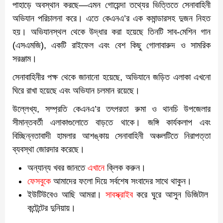
পাহাড়ে অবস্থান করছে—এমন গোয়েন্দা তথ্যের ভিত্তিতে সেনাবাহিনী
অভিযান পরিচালনা করে। এতে কেএনএ’র এক কমান্ডারসহ দুজন নিহত
হয়। অভিযানস্থল থেকে উদ্ধার করা হয়েছে তিনটি সাব-মেশিন গান
(এসএমজি), একটি রাইফেল এবং বেশ কিছু গোলাবারুদ ও সামরিক
সরঞ্জাম।
সেনাবাহিনীর পক্ষ থেকে জানানো হয়েছে, অভিযানে জড়িত এলাকা এখনো
ঘিরে রাখা হয়েছে এবং অভিযান চলমান রয়েছে।
উল্লেখ্য, সম্প্রতি কেএনএ’র তৎপরতা রুমা ও থানচি উপজেলার
সীমান্তবর্তী এলাকাগুলোতে বাড়তে থাকে। জঙ্গি কার্যকলাপ এবং
বিচ্ছিন্নতাবাদী হামলার আশঙ্কায় সেনাবাহিনী অঞ্চলটিতে নিরাপত্তা
ব্যবস্থা জোরদার করেছে।
অন্যান্য খবর জানতে
এখানে
ক্লিক করুন।
ফেসবুকে
আমাদের ফলো দিয়ে সর্বশেষ সংবাদের সাথে থাকুন।
ইউটিউবেও আছি আমরা।
সাবস্ক্রাইব
করে ঘুরে আসুন ডিজিটাল
কন্টেন্টের দুনিয়ায়।