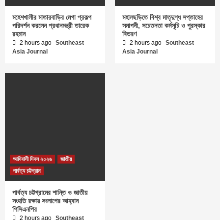
মহেশখালীর মাতারবাড়ির মেগা প্রকল্প
মহালছড়িতে বিশ্ব মাতৃদুগ্ধ সপ্তাহের
পরিদর্শন করলেন প্রধানমন্ত্রী তারেক
সমাপনী, সচেতনতা কর্মসূচি ও পুরস্কার
রহমান
বিতরণ
2 hours ago
Southeast
2 hours ago
Southeast
Asia Journal
Asia Journal
আদিবাসী দিবস ২০২৬
জাতীয়
পার্বত্য চট্টগ্রাম
পার্বত্য চট্টগ্রামের শান্তি ও জাতীয়
সংহতি রক্ষায় সংলাপের আহ্বান
পিসিএনপির
2 hours ago
Southeast