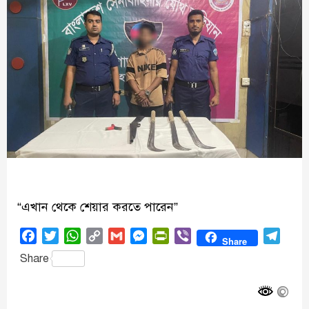
“এখান থেকে শেয়ার করতে পারেন”
Facebook
Twitter
WhatsApp
Copy
Gmail
Messenger
PrintFriendly
Viber
Tele
Share
Link
Share