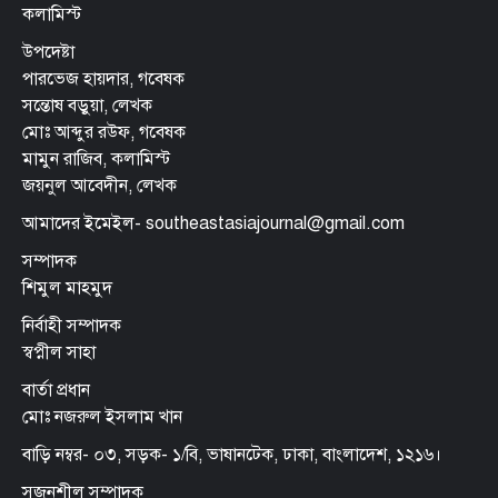
কলামিস্ট
উপদেষ্টা
পারভেজ হায়দার, গবেষক
সন্তোষ বড়ুয়া, লেখক
মোঃ আব্দুর রউফ, গবেষক
মামুন রাজিব, কলামিস্ট
জয়নুল আবেদীন, লেখক
আমাদের ইমেইল- southeastasiajournal@gmail.com
সম্পাদক
শিমুল মাহমুদ
নির্বাহী সম্পাদক
স্বপ্নীল সাহা
বার্তা প্রধান
মোঃ নজরুল ইসলাম খান
বাড়ি নম্বর- ০৩, সড়ক- ১/বি, ভাষানটেক, ঢাকা, বাংলাদেশ, ১২১৬।
সৃজনশীল সম্পাদক