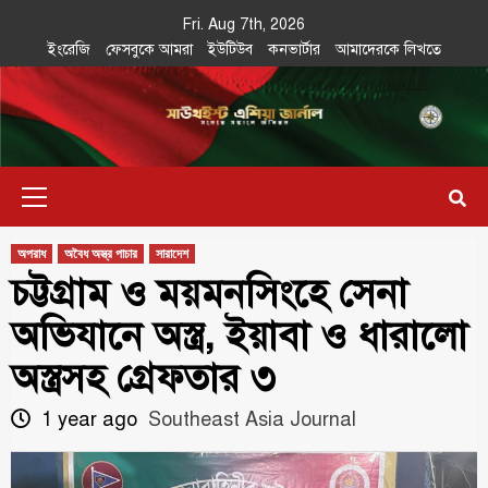
Skip
Fri. Aug 7th, 2026
to
ইংরেজি
ফেসবুকে আমরা
ইউটিউব
কনভার্টার
আমাদেরকে লিখতে
content
Southeast
IN SEARCH OF THE TRUTH
Primary
Asia Journal
Menu
অপরাধ
অবৈধ অস্ত্র পাচার
সারাদেশ
চট্টগ্রাম ও ময়মনসিংহে সেনা
অভিযানে অস্ত্র, ইয়াবা ও ধারালো
অস্ত্রসহ গ্রেফতার ৩
1 year ago
Southeast Asia Journal