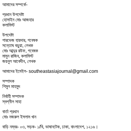
আমাদের সম্পর্কে-
প্রধান উপদেষ্টা
হোসাইন মোঃ আজহার
কলামিস্ট
উপদেষ্টা
পারভেজ হায়দার, গবেষক
সন্তোষ বড়ুয়া, লেখক
মোঃ আব্দুর রউফ, গবেষক
মামুন রাজিব, কলামিস্ট
জয়নুল আবেদীন, লেখক
আমাদের ইমেইল- southeastasiajournal@gmail.com
সম্পাদক
শিমুল মাহমুদ
নির্বাহী সম্পাদক
স্বপ্নীল সাহা
বার্তা প্রধান
মোঃ নজরুল ইসলাম খান
বাড়ি নম্বর- ০৩, সড়ক- ১/বি, ভাষানটেক, ঢাকা, বাংলাদেশ, ১২১৬।