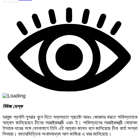
নিউজ ডেস্ক
হরমুজ প্রণালি পুনরায় খুলে দিতে মধ্যস্থতা প্রচেষ্টা আরও জোরদার করতে পাকিস্তানকে
আহ্বান জানিয়েছেন চীনের পররাষ্ট্রমন্ত্রী ওয়াং ই। পাকিস্তানের পররাষ্ট্রমন্ত্রী মোহাম্মদ
ইসহাক দারের সঙ্গে ফোনালাপে তিনি এই আহ্বান জানান বলে জানিয়েছে চীনা বার্তা সংস্থা
সিনহুয়া। কাতারভিত্তিক সংবাদমাধ্যম আল জাজিরা এ খবর জানিয়েছে।