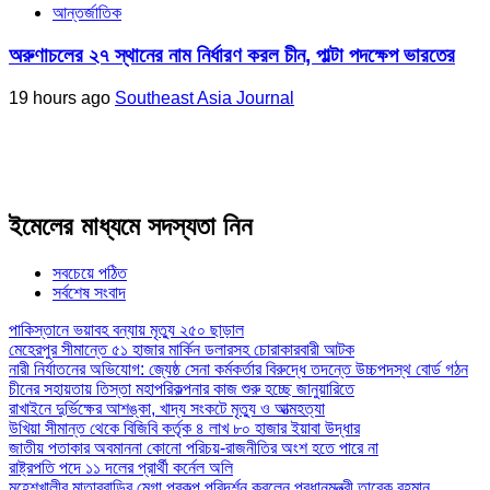
আন্তর্জাতিক
অরুণাচলের ২৭ স্থানের নাম নির্ধারণ করল চীন, পাল্টা পদক্ষেপ ভারতের
19 hours ago
Southeast Asia Journal
ইমেলের মাধ্যমে সদস্যতা নিন
সবচেয়ে পঠিত
সর্বশেষ সংবাদ
পাকিস্তানে ভয়াবহ বন্যায় মৃত্যু ২৫০ ছাড়াল
মেহেরপুর সীমান্তে ৫১ হাজার মার্কিন ডলারসহ চোরাকারবারী আটক
নারী নির্যাতনের অভিযোগ: জ্যেষ্ঠ সেনা কর্মকর্তার বিরুদ্ধে তদন্তে উচ্চপদস্থ বোর্ড গঠন
চীনের সহায়তায় তিস্তা মহাপরিকল্পনার কাজ শুরু হচ্ছে জানুয়ারিতে
রাখাইনে দুর্ভিক্ষের আশঙ্কা, খাদ্য সংকটে মৃত্যু ও আত্মহত্যা
উখিয়া সীমান্ত থেকে বিজিবি কর্তৃক ৪ লাখ ৮০ হাজার ইয়াবা উদ্ধার
জাতীয় পতাকার অবমাননা কোনো পরিচয়-রাজনীতির অংশ হতে পারে না
রাষ্ট্রপতি পদে ১১ দলের প্রার্থী কর্নেল অলি
মহেশখালীর মাতারবাড়ির মেগা প্রকল্প পরিদর্শন করলেন প্রধানমন্ত্রী তারেক রহমান