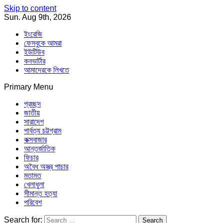
Skip to content
Sun. Aug 9th, 2026
ইংরেজি
ফেসবুকে আমরা
ইউটিউব
কনভার্টার
আমাদেরকে লিখতে
Primary Menu
Southeast Asia Journal
In Search of the Truth
Southeast Asia Journal
প্রচ্ছদ
জাতীয়
সারাদেশ
পার্বত্য চট্টগ্রাম
কক্সবাজার
আন্তর্জাতিক
ফিচার
অবৈধ অস্ত্র পাচার
মতামত
খেলাধুলা
সীমান্ত হত্যা
পরিবেশ
Search for: